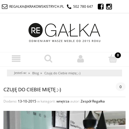
REGALKA@KRAKOWSKISTRYCH.PL
502 780 647
Jesteś w:
»
»
Blog
Czuję do Ciebie miętę ;-)
0
CZUJĘ DO CIEBIE MIĘTĘ ;-)
Dodano:
13-10-2015
w kategorii:
wnętrza
autor:
Zespół Regałka