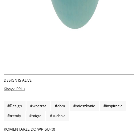
DESIGN IS ALIVE
Klasyki PRLu
#Design
#wnętrza
#dom
#mieszkanie
#inspiracje
#trendy
#mięta
#kuchnia
KOMENTARZE DO WPISU (0)