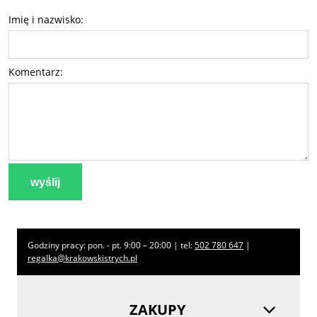
Imię i nazwisko:
Komentarz:
wyślij
Godziny pracy: pon. - pt. 9:00 – 20:00 | tel:
502 780 647
|
regalka@krakowskistrych.pl
ZAKUPY