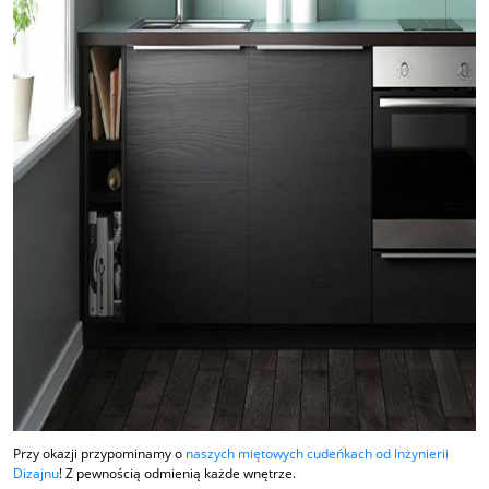
Przy okazji przypominamy o
naszych miętowych cudeńkach od Inżynierii
Dizajnu
! Z pewnością odmienią każde wnętrze.