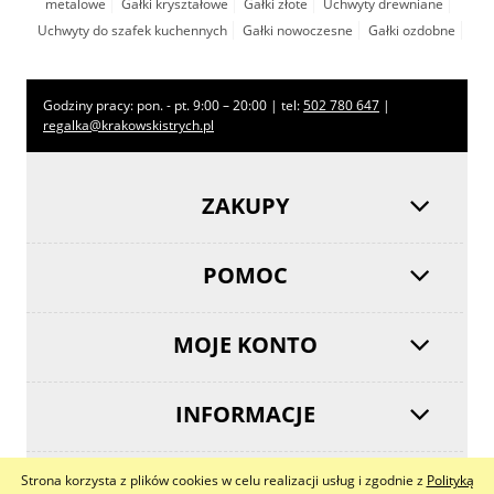
metalowe
Gałki kryształowe
Gałki złote
Uchwyty drewniane
Uchwyty do szafek kuchennych
Gałki nowoczesne
Gałki ozdobne
Godziny pracy: pon. - pt. 9:00 – 20:00 | tel:
502 780 647
|
regalka@krakowskistrych.pl
ZAKUPY
POMOC
MOJE KONTO
INFORMACJE
Strona korzysta z plików cookies w celu realizacji usług i zgodnie z
Polityką