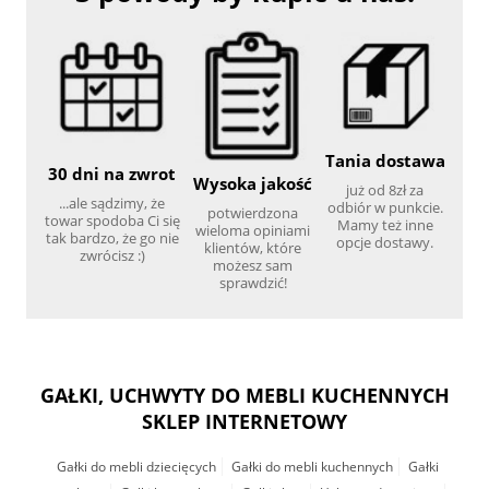
Tania dostawa
30 dni na zwrot
Wysoka jakość
już od 8zł za
...ale sądzimy, że
odbiór w punkcie.
potwierdzona
towar spodoba Ci się
Mamy też inne
wieloma opiniami
tak bardzo, że go nie
opcje dostawy.
klientów, które
zwrócisz :)
możesz sam
sprawdzić!
GAŁKI, UCHWYTY DO MEBLI KUCHENNYCH
SKLEP INTERNETOWY
Gałki do mebli dziecięcych
Gałki do mebli kuchennych
Gałki