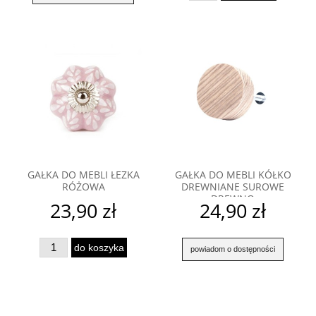
GAŁKA DO MEBLI ŁEZKA
GAŁKA DO MEBLI KÓŁKO
RÓŻOWA
DREWNIANE SUROWE
DREWNO
23,90 zł
24,90 zł
do koszyka
powiadom o dostępności