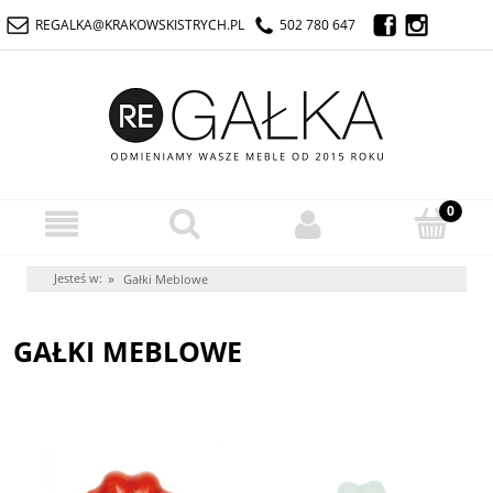
REGALKA@KRAKOWSKISTRYCH.PL
502 780 647
Jesteś w:
»
Gałki Meblowe
GAŁKI MEBLOWE