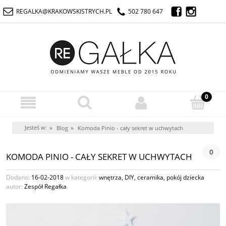
REGALKA@KRAKOWSKISTRYCH.PL
502 780 647
Jesteś w:
»
»
Blog
Komoda Pinio - cały sekret w uchwytach
0
KOMODA PINIO - CAŁY SEKRET W UCHWYTACH
Dodano:
16-02-2018
w kategorii:
wnętrza
,
DIY
,
ceramika
,
pokój dziecka
autor:
Zespół Regałka