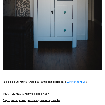
(Zdjęcie autorstwa Angelika Parubocz pochodzi z
www.stashki.pl
)
IKEA HEMNES w różnych odsłonach
Czym jest styl marynistyczny we wnętrzach?