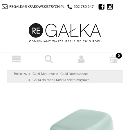
REGALKA@KRAKOWSKISTRYCH.PL
502 780 647
Jesteś w:
»
»
Gałki Meblowe
Gałki Nowoczesne
»
Gałka do mebli Kostka ścięta miętowa