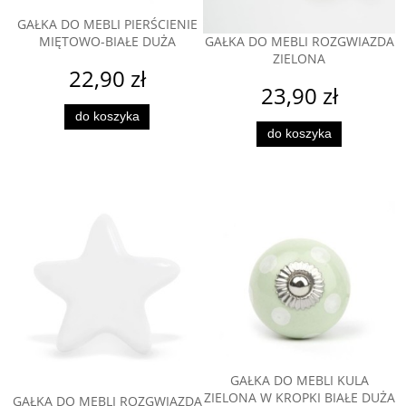
GAŁKA DO MEBLI PIERŚCIENIE
MIĘTOWO-BIAŁE DUŻA
GAŁKA DO MEBLI ROZGWIAZDA
ZIELONA
22,90 zł
23,90 zł
do koszyka
do koszyka
GAŁKA DO MEBLI KULA
ZIELONA W KROPKI BIAŁE DUŻA
GAŁKA DO MEBLI ROZGWIAZDA