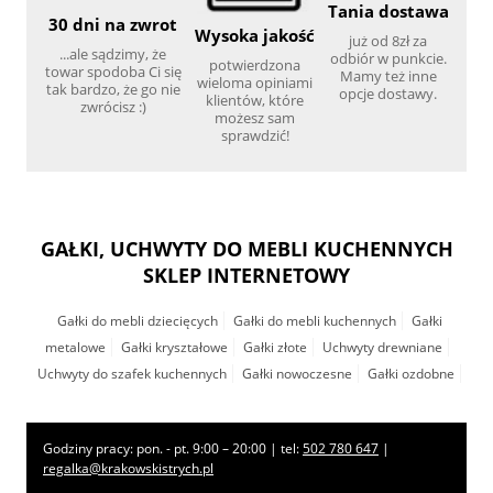
Tania dostawa
30 dni na zwrot
Wysoka jakość
już od 8zł za
...ale sądzimy, że
odbiór w punkcie.
potwierdzona
towar spodoba Ci się
Mamy też inne
wieloma opiniami
tak bardzo, że go nie
opcje dostawy.
klientów, które
zwrócisz :)
możesz sam
sprawdzić!
GAŁKI, UCHWYTY DO MEBLI KUCHENNYCH
SKLEP INTERNETOWY
Gałki do mebli dziecięcych
Gałki do mebli kuchennych
Gałki
metalowe
Gałki kryształowe
Gałki złote
Uchwyty drewniane
Uchwyty do szafek kuchennych
Gałki nowoczesne
Gałki ozdobne
Godziny pracy: pon. - pt. 9:00 – 20:00 | tel:
502 780 647
|
regalka@krakowskistrych.pl