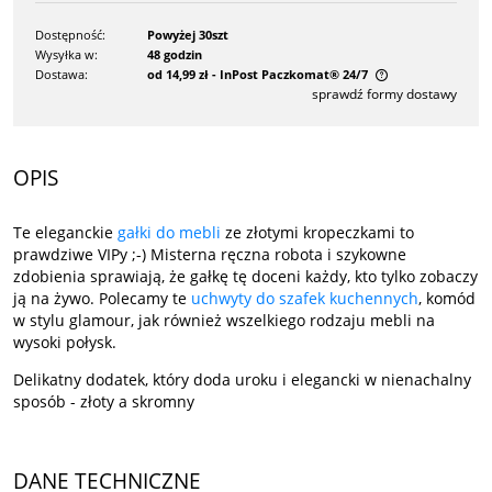
Dostępność:
Powyżej 30szt
Wysyłka w:
48 godzin
Dostawa:
od 14,99 zł
- InPost Paczkomat® 24/7
sprawdź formy dostawy
Cena nie zawiera ewentualnych kosztów płatności
OPIS
Te eleganckie
gałki do mebli
ze złotymi kropeczkami to
prawdziwe VIPy ;-) Misterna ręczna robota i szykowne
zdobienia sprawiają, że gałkę tę doceni każdy, kto tylko zobaczy
ją na żywo. Polecamy te
uchwyty do szafek kuchennych
, komód
w stylu glamour, jak również wszelkiego rodzaju mebli na
wysoki połysk.
Delikatny dodatek, który doda uroku i elegancki w nienachalny
sposób - złoty a skromny
DANE TECHNICZNE