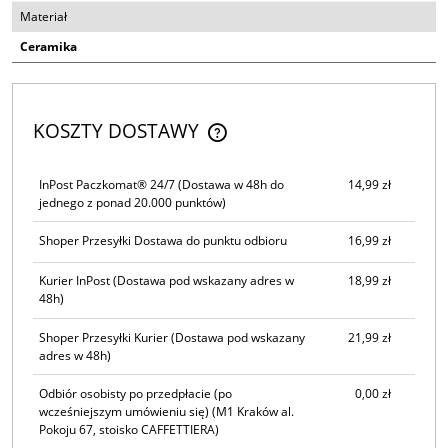
Materiał
Ceramika
KOSZTY DOSTAWY
CENA NIE ZAWIERA EWENTUALNYCH KOSZTÓW PŁATNOŚCI
InPost Paczkomat® 24/7
(Dostawa w 48h do
14,99 zł
jednego z ponad 20.000 punktów)
Shoper Przesyłki Dostawa do punktu odbioru
16,99 zł
Kurier InPost
(Dostawa pod wskazany adres w
18,99 zł
48h)
Shoper Przesyłki Kurier
(Dostawa pod wskazany
21,99 zł
adres w 48h)
Odbiór osobisty po przedpłacie (po
0,00 zł
wcześniejszym umówieniu się)
(M1 Kraków al.
Pokoju 67, stoisko CAFFETTIERA)