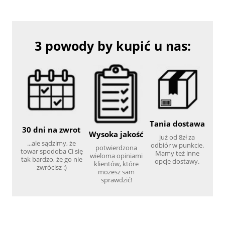
3 powody by kupić u nas:
Tania dostawa
30 dni na zwrot
Wysoka jakość
już od 8zł za
...ale sądzimy, że
odbiór w punkcie.
potwierdzona
towar spodoba Ci się
Mamy też inne
wieloma opiniami
tak bardzo, że go nie
opcje dostawy.
klientów, które
zwrócisz :)
możesz sam
sprawdzić!