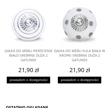
GAŁKA DO MEBLI PIERŚCIENIE
GAŁKA DO MEBLI KULA BIAŁA W
BIAŁO-SREBRNE DUŻA 2
KROPKI SREBRNE DUŻA 2
GATUNEK
GATUNEK
21,90 zł
21,90 zł
powiadom o dostępności
powiadom o dostępności
OSTATNIO OGLĄDANE