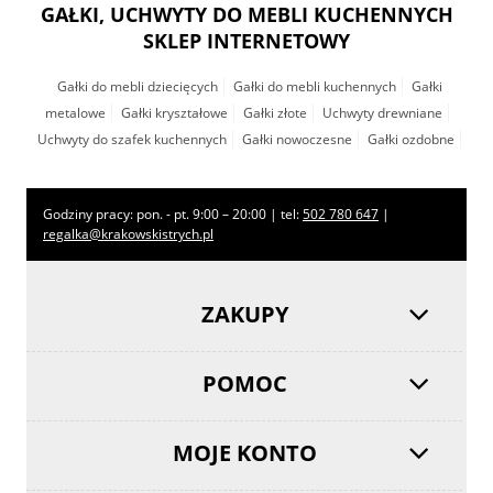
GAŁKI, UCHWYTY DO MEBLI KUCHENNYCH
SKLEP INTERNETOWY
Gałki do mebli dziecięcych
Gałki do mebli kuchennych
Gałki
metalowe
Gałki kryształowe
Gałki złote
Uchwyty drewniane
Uchwyty do szafek kuchennych
Gałki nowoczesne
Gałki ozdobne
Godziny pracy: pon. - pt. 9:00 – 20:00 | tel:
502 780 647
|
regalka@krakowskistrych.pl
ZAKUPY
POMOC
MOJE KONTO