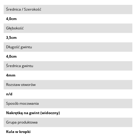
Średnica / Szerokość
4,0cm
Głębokość
3,5cm
Długość gwintu
4,0cm
Średnica gwintu
4mm
Rozstaw otworów
n/d
Sposób mocowania
Nakrętką na gwint (widoczny)
Grupa produktowa
Kula w kropki