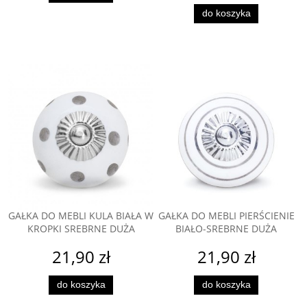
do koszyka
GAŁKA DO MEBLI KULA BIAŁA W
GAŁKA DO MEBLI PIERŚCIENIE
KROPKI SREBRNE DUŻA
BIAŁO-SREBRNE DUŻA
21,90 zł
21,90 zł
do koszyka
do koszyka