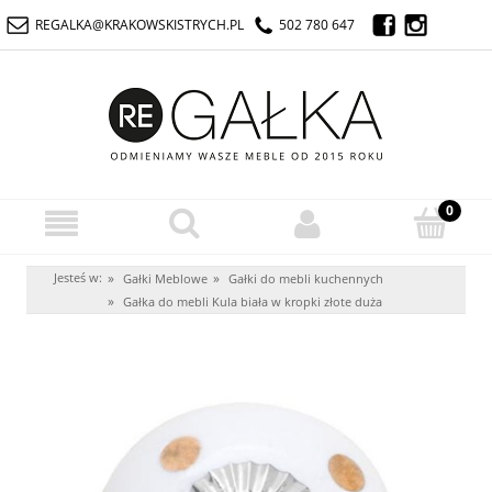
REGALKA@KRAKOWSKISTRYCH.PL
502 780 647
Jesteś w:
»
»
Gałki Meblowe
Gałki do mebli kuchennych
»
Gałka do mebli Kula biała w kropki złote duża