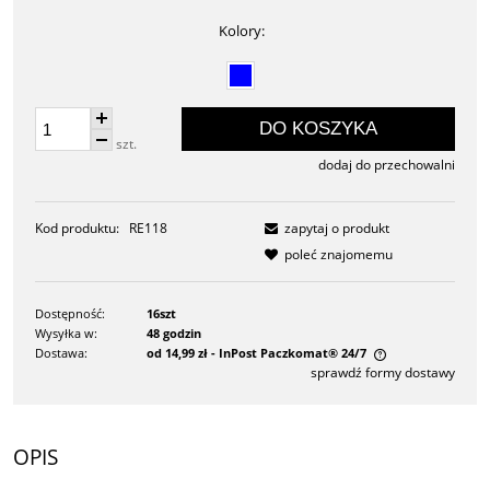
Kolory:
DO KOSZYKA
szt.
dodaj do przechowalni
Kod produktu:
RE118
zapytaj o produkt
poleć znajomemu
Dostępność:
16szt
Wysyłka w:
48 godzin
Dostawa:
od 14,99 zł
- InPost Paczkomat® 24/7
sprawdź formy dostawy
Cena nie zawiera ewentualnych kosztów płatności
OPIS