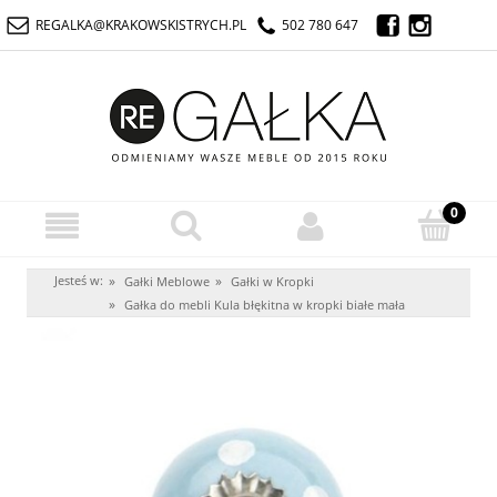
REGALKA@KRAKOWSKISTRYCH.PL
502 780 647
Jesteś w:
»
»
Gałki Meblowe
Gałki w Kropki
»
Gałka do mebli Kula błękitna w kropki białe mała