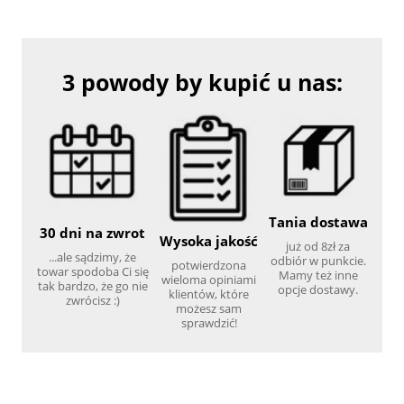
3 powody by kupić u nas:
Tania dostawa
30 dni na zwrot
Wysoka jakość
już od 8zł za
...ale sądzimy, że
odbiór w punkcie.
potwierdzona
towar spodoba Ci się
Mamy też inne
wieloma opiniami
tak bardzo, że go nie
opcje dostawy.
klientów, które
zwrócisz :)
możesz sam
sprawdzić!