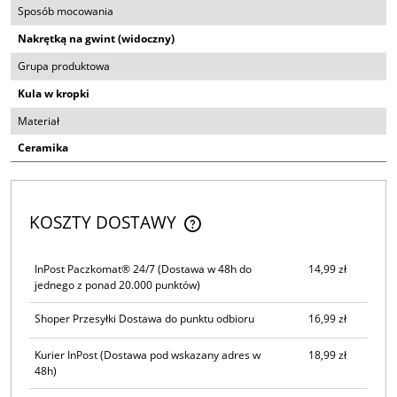
Sposób mocowania
Nakrętką na gwint (widoczny)
Grupa produktowa
Kula w kropki
Materiał
Ceramika
KOSZTY DOSTAWY
CENA NIE ZAWIERA EWENTUALNYCH KOSZTÓW PŁATNOŚCI
InPost Paczkomat® 24/7
(Dostawa w 48h do
14,99 zł
jednego z ponad 20.000 punktów)
Shoper Przesyłki Dostawa do punktu odbioru
16,99 zł
Kurier InPost
(Dostawa pod wskazany adres w
18,99 zł
48h)