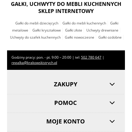
GAŁKI, UCHWYTY DO MEBLI KUCHENNYCH
SKLEP INTERNETOWY
Gałki do mebli dziecięcych
Gałki do mebli kuchennych
Gałki
metalowe
Gałki kryształowe
Gałki złote
Uchwyty drewniane
Uchwyty do szafek kuchennych
Gałki nowoczesne
Gałki ozdobne
Godziny pracy: pon. - pt. 9:00 – 20:00 | tel:
502 780 647
|
regalka@krakowskistrych.pl
ZAKUPY
POMOC
MOJE KONTO