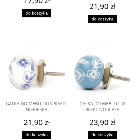
17,90 zł
21,90 zł
do koszyka
do koszyka
GAŁKA DO MEBLI LILIA BIAŁO-
GAŁKA DO MEBLI LILIA
NIEBIESKA
BŁĘKITNO-BIAŁA
21,90 zł
23,90 zł
do koszyka
do koszyka