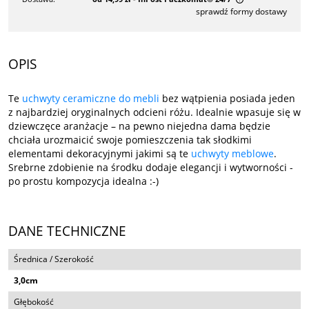
sprawdź formy dostawy
Cena nie zawiera ewentualnych kosztów płatności
OPIS
Te
uchwyty ceramiczne do mebli
bez wątpienia posiada jeden
z najbardziej oryginalnych odcieni różu. Idealnie wpasuje się w
dziewczęce aranżacje – na pewno niejedna dama będzie
chciała urozmaicić swoje pomieszczenia tak słodkimi
elementami dekoracyjnymi jakimi są te
uchwyty meblowe
.
Srebrne zdobienie na środku dodaje elegancji i wytworności -
po prostu kompozycja idealna :-)
DANE TECHNICZNE
Średnica / Szerokość
3,0cm
Głębokość