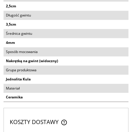
2,5cm
Długość gwintu
3,5cm
Średnica gwintu
4mm
Sposób mocowania
Nakrętką na gwint (widoczny)
Grupa produktowa
Jednolita Kula
Materiał
Ceramika
KOSZTY DOSTAWY
CENA NIE ZAWIERA EWENTUALNYCH KOSZTÓW PŁATNOŚCI