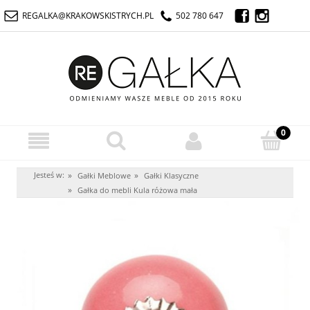
REGALKA@KRAKOWSKISTRYCH.PL
502 780 647
Jesteś w:
»
»
Gałki Meblowe
Gałki Klasyczne
»
Gałka do mebli Kula różowa mała