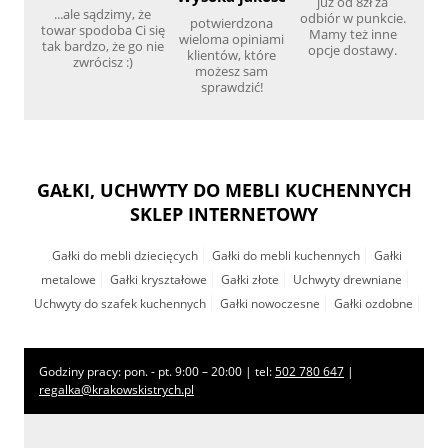
już od 8zł za
...ale sądzimy, że
odbiór w punkcie.
potwierdzona
towar spodoba Ci się
Mamy też inne
wieloma opiniami
tak bardzo, że go nie
opcje dostawy.
klientów, które
zwrócisz :)
możesz sam
sprawdzić!
GAŁKI, UCHWYTY DO MEBLI KUCHENNYCH
SKLEP INTERNETOWY
Gałki do mebli dziecięcych
Gałki do mebli kuchennych
Gałki
metalowe
Gałki kryształowe
Gałki złote
Uchwyty drewniane
Uchwyty do szafek kuchennych
Gałki nowoczesne
Gałki ozdobne
Godziny pracy: pon. - pt. 9:00 – 20:00 | tel:
502 780 647
|
regalka@krakowskistrych.pl