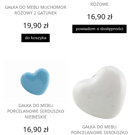
RÓŻOWE
GAŁKA DO MEBLI MUCHOMOR
RÓŻOWY 2 GATUNEK
16,90 zł
19,90 zł
powiadom o dostępności
do koszyka
GAŁKA DO MEBLI
PORCELANOWE SERDUSZKO
NIEBIESKIE
GAŁKA DO MEBLI
16,90 zł
PORCELANOWE SERDUSZKO