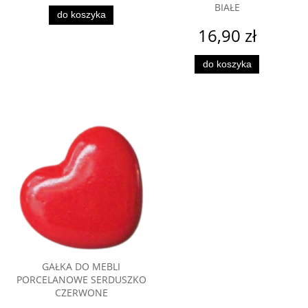
BIAŁE
do koszyka
16,90 zł
do koszyka
GAŁKA DO MEBLI
PORCELANOWE SERDUSZKO
CZERWONE