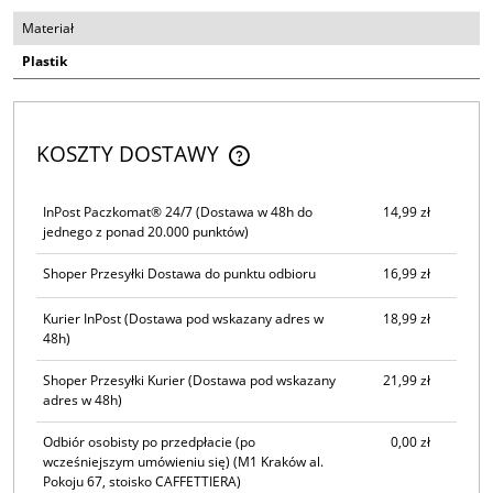
Materiał
Plastik
KOSZTY DOSTAWY
CENA NIE ZAWIERA EWENTUALNYCH KOSZTÓW PŁATNOŚCI
InPost Paczkomat® 24/7
(Dostawa w 48h do
14,99 zł
jednego z ponad 20.000 punktów)
Shoper Przesyłki Dostawa do punktu odbioru
16,99 zł
Kurier InPost
(Dostawa pod wskazany adres w
18,99 zł
48h)
Shoper Przesyłki Kurier
(Dostawa pod wskazany
21,99 zł
adres w 48h)
Odbiór osobisty po przedpłacie (po
0,00 zł
wcześniejszym umówieniu się)
(M1 Kraków al.
Pokoju 67, stoisko CAFFETTIERA)