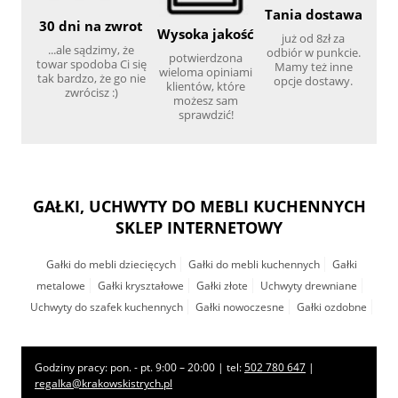
Tania dostawa
30 dni na zwrot
Wysoka jakość
już od 8zł za
...ale sądzimy, że
odbiór w punkcie.
potwierdzona
towar spodoba Ci się
Mamy też inne
wieloma opiniami
tak bardzo, że go nie
opcje dostawy.
klientów, które
zwrócisz :)
możesz sam
sprawdzić!
GAŁKI, UCHWYTY DO MEBLI KUCHENNYCH
SKLEP INTERNETOWY
Gałki do mebli dziecięcych
Gałki do mebli kuchennych
Gałki
metalowe
Gałki kryształowe
Gałki złote
Uchwyty drewniane
Uchwyty do szafek kuchennych
Gałki nowoczesne
Gałki ozdobne
Godziny pracy: pon. - pt. 9:00 – 20:00 | tel:
502 780 647
|
regalka@krakowskistrych.pl