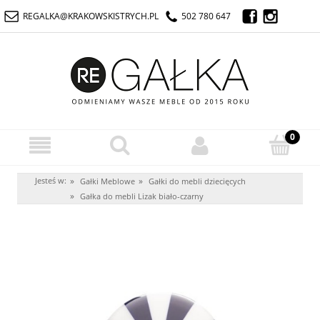
REGALKA@KRAKOWSKISTRYCH.PL
502 780 647
Jesteś w:
»
»
Gałki Meblowe
Gałki do mebli dziecięcych
»
Gałka do mebli Lizak biało-czarny