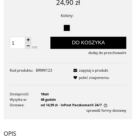
24,90 zł
Kolory:
DO KOSZYKA
szt.
dodaj do przechowalni
Kod produktu:
BRWK123
zapytaj o produkt
poleć znajomemu
Dostępność:
18szt
Wysyłka w:
48 godzin
Dostawa:
od 14,99 zł
- InPost Paczkomat® 24/7
sprawdź formy dostawy
Cena nie zawiera ewentualnych kosztów płatności
OPIS