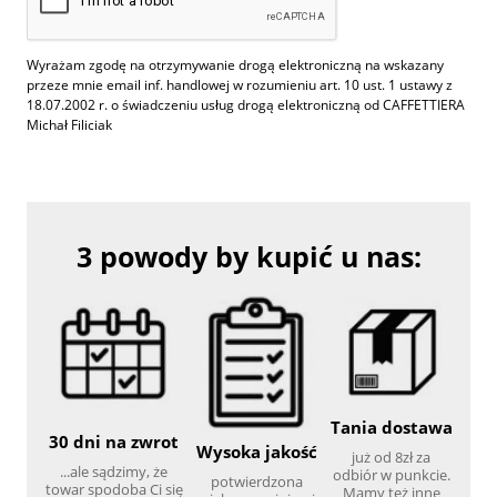
Wyrażam zgodę na otrzymywanie drogą elektroniczną na wskazany
przeze mnie email inf. handlowej w rozumieniu art. 10 ust. 1 ustawy z
18.07.2002 r. o świadczeniu usług drogą elektroniczną od CAFFETTIERA
Michał Filiciak
3 powody by kupić u nas:
Tania dostawa
30 dni na zwrot
Wysoka jakość
już od 8zł za
...ale sądzimy, że
odbiór w punkcie.
potwierdzona
towar spodoba Ci się
Mamy też inne