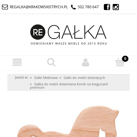
REGALKA@KRAKOWSKISTRYCH.PL
502 780 647
Jesteś w:
»
»
Gałki Meblowe
Gałki do mebli dziecięcych
»
Gałka do mebli drewniana Konik na biegunach
premium