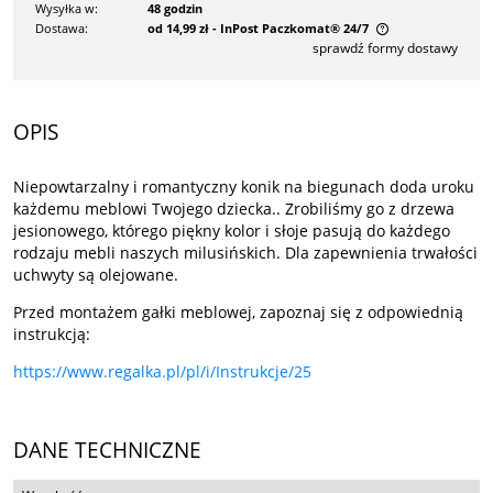
Wysyłka w:
48 godzin
Dostawa:
od 14,99 zł
- InPost Paczkomat® 24/7
sprawdź formy dostawy
Cena nie zawiera ewentualnych kosztów płatności
OPIS
Niepowtarzalny i romantyczny konik na biegunach doda uroku
każdemu meblowi Twojego dziecka.. Zrobiliśmy go z drzewa
jesionowego, którego piękny kolor i słoje pasują do każdego
rodzaju mebli naszych milusińskich. Dla zapewnienia trwałości
uchwyty są olejowane.
Przed montażem gałki meblowej, zapoznaj się z odpowiednią
instrukcją:
https://www.regalka.pl/pl/i/Instrukcje/25
DANE TECHNICZNE