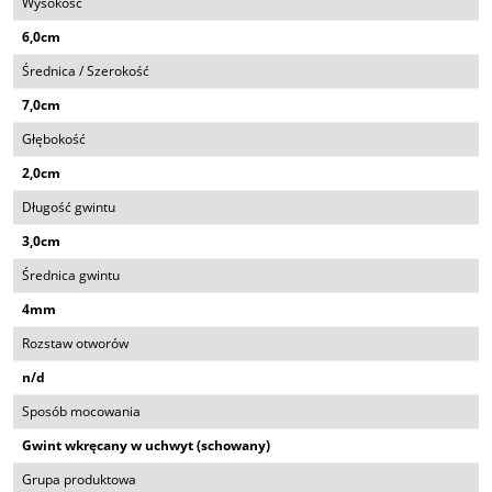
Wysokość
6,0cm
Średnica / Szerokość
7,0cm
Głębokość
2,0cm
Długość gwintu
3,0cm
Średnica gwintu
4mm
Rozstaw otworów
n/d
Sposób mocowania
Gwint wkręcany w uchwyt (schowany)
Grupa produktowa