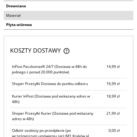
Drewniane
Materiał
Płyta wiórowa
KOSZTY DOSTAWY
CENA NIE ZAWIERA EWENTUALNYCH KOSZTÓW PŁATNOŚCI
InPost Paczkomat® 24/7
(Dostawa w 48h do
14,99 zł
jednego z ponad 20.000 punktów)
Shoper Przesyłki Dostawa do punktu odbioru
16,99 zł
Kurier InPost
(Dostawa pod wskazany adres w
18,99 zł
48h)
Shoper Przesyłki Kurier
(Dostawa pod wskazany
21,99 zł
adres w 48h)
Odbiór osobisty po przedpłacie (po
0,00 zł
wcześniejszym umówieniu się)
(M1 Kraków al.