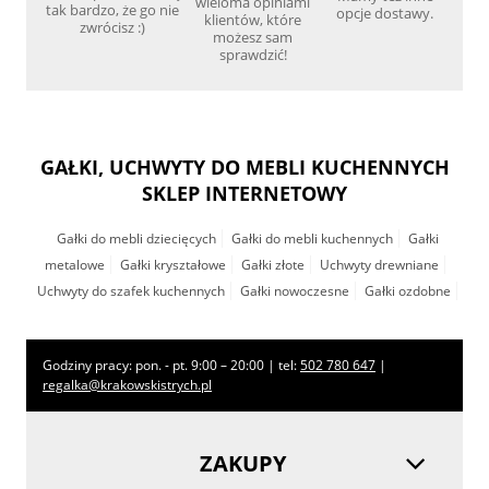
wieloma opiniami
tak bardzo, że go nie
opcje dostawy.
klientów, które
zwrócisz :)
możesz sam
sprawdzić!
GAŁKI, UCHWYTY DO MEBLI KUCHENNYCH
SKLEP INTERNETOWY
Gałki do mebli dziecięcych
Gałki do mebli kuchennych
Gałki
metalowe
Gałki kryształowe
Gałki złote
Uchwyty drewniane
Uchwyty do szafek kuchennych
Gałki nowoczesne
Gałki ozdobne
Godziny pracy: pon. - pt. 9:00 – 20:00 | tel:
502 780 647
|
regalka@krakowskistrych.pl
ZAKUPY