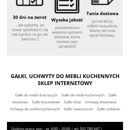
Tania dostawa
30 dni na zwrot
Wysoka jakość
już od 8zł za
...ale sądzimy, że
odbiór w punkcie.
potwierdzona
towar spodoba Ci się
Mamy też inne
wieloma opiniami
tak bardzo, że go nie
opcje dostawy.
klientów, które
zwrócisz :)
możesz sam
sprawdzić!
GAŁKI, UCHWYTY DO MEBLI KUCHENNYCH
SKLEP INTERNETOWY
Gałki do mebli dziecięcych
Gałki do mebli kuchennych
Gałki
metalowe
Gałki kryształowe
Gałki złote
Uchwyty drewniane
Uchwyty do szafek kuchennych
Gałki nowoczesne
Gałki ozdobne
Godziny pracy: pon. - pt. 9:00 – 20:00 | tel:
502 780 647
|