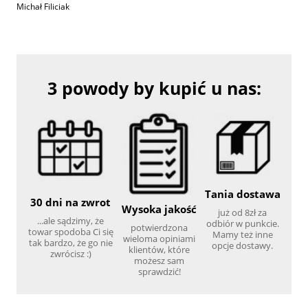
Michał Filiciak
3 powody by kupić u nas:
Tania dostawa
30 dni na zwrot
Wysoka jakość
już od 8zł za
...ale sądzimy, że
odbiór w punkcie.
potwierdzona
towar spodoba Ci się
Mamy też inne
wieloma opiniami
tak bardzo, że go nie
opcje dostawy.
klientów, które
zwrócisz :)
możesz sam
sprawdzić!