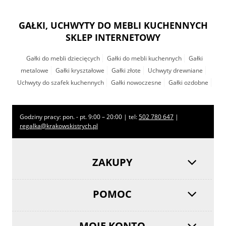
GAŁKI, UCHWYTY DO MEBLI KUCHENNYCH
SKLEP INTERNETOWY
Gałki do mebli dziecięcych
Gałki do mebli kuchennych
Gałki
metalowe
Gałki kryształowe
Gałki złote
Uchwyty drewniane
Uchwyty do szafek kuchennych
Gałki nowoczesne
Gałki ozdobne
Godziny pracy: pon. - pt. 9:00 – 20:00 | tel:
502 780 647
|
regalka@krakowskistrych.pl
ZAKUPY
POMOC
MOJE KONTO