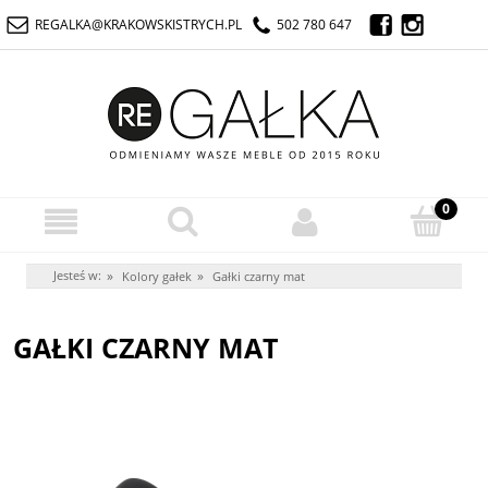
REGALKA@KRAKOWSKISTRYCH.PL
502 780 647
Jesteś w:
»
»
Kolory gałek
Gałki czarny mat
GAŁKI CZARNY MAT