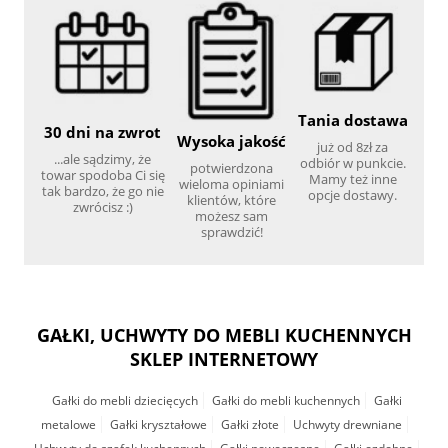
Tania dostawa
30 dni na zwrot
Wysoka jakość
już od 8zł za
...ale sądzimy, że
odbiór w punkcie.
potwierdzona
towar spodoba Ci się
Mamy też inne
wieloma opiniami
tak bardzo, że go nie
opcje dostawy.
klientów, które
zwrócisz :)
możesz sam
sprawdzić!
GAŁKI, UCHWYTY DO MEBLI KUCHENNYCH
SKLEP INTERNETOWY
Gałki do mebli dziecięcych
Gałki do mebli kuchennych
Gałki
metalowe
Gałki kryształowe
Gałki złote
Uchwyty drewniane