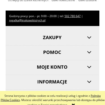
Uchwyty do szafek kuchennych
Gałki nowoczesne
Gałki ozdobne
Godziny pracy: pon. - pt. 9:00 – 20:00 | tel:
502 780 647
|
regalka@krakowskistrych.pl
ZAKUPY
POMOC
MOJE KONTO
INFORMACJE
Strona korzysta z plików cookies w celu realizacji usług i zgodnie z
Polityką
pokaż pełną wersję strony
Plików Cookies
. Możesz określić warunki przechowywania lub dostępu do plików
cookies w Twojej przeglądarce.