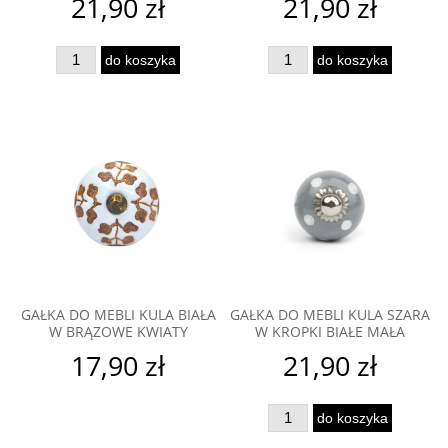
21,90 zł
21,90 zł
do koszyka
do koszyka
GAŁKA DO MEBLI KULA BIAŁA
GAŁKA DO MEBLI KULA SZARA
W BRĄZOWE KWIATY
W KROPKI BIAŁE MAŁA
17,90 zł
21,90 zł
do koszyka