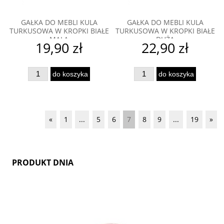
GAŁKA DO MEBLI KULA
GAŁKA DO MEBLI KULA
TURKUSOWA W KROPKI BIAŁE
TURKUSOWA W KROPKI BIAŁE
MAŁA
DUŻA
19,90 zł
22,90 zł
do koszyka
do koszyka
«
1
...
5
6
7
8
9
...
19
»
PRODUKT DNIA