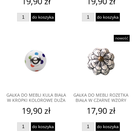
19,90 zł
19,90 zł
do koszyka
do koszyka
nowość
GAŁKA DO MEBLI KULA BIAŁA
GAŁKA DO MEBLI ROZETKA
W KROPKI KOLOROWE DUŻA
BIAŁA W CZARNE WZORY
19,90 zł
17,90 zł
do koszyka
do koszyka