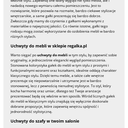
właśnie stylu. Zapewnią one ładny wygląd nie tylko mebla, ale i
nadadzą nowego wymiaru całemu pomieszczeniu. Jest to
rozwiązanie, które pozwala na rozmaite, bardzo ciekawe stylizacje
wnętrzarskie, a same gałki prezentują się bardzo dobrze.
Zwłaszcza gdy mamy do czynienia z gałkami wykonanymi z
materiałów o najwyższej jakości. Co równie istotne, gałki tego
rodzaju mogą zostać wykorzystane do ozdobienia mebli w bardzo
różnych stylach.
Uchwyty do mebli w sklepie regalka.pl
Warto sięgać po
uchwyty do mebli
w tym stylu, by zapewnić sobie
oryginalny, a jednocześnie elegancki wygląd pomieszczenia.
Stonowana kolorystyka gałek do mebli w tym stylu z prostymi i
funkcjonalnymi wzorami oraz kształtami, idealnie oddają charakter
klasycznego stylu. Dzięki temu meble, a także całe wnętrze
prezentuje się niepowtarzalnie i utrzymane jest w bardzo
stonowanej, lecz z pewnością nienudnej stylistyce. To styl, który
kocha harmonię oraz umiar, dlatego też Twoje aranżacje
prezentować będą się właśnie w ten sposób. Wśród licznych gałek
do mebli w klasycznym stylu znajdują się wyłącznie doskonale
dobrane propozycje, które zapewnią wnętrzu spójność i
jednorodność stylistyczną.
Uchwyty do szafy w twoim salonie