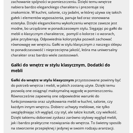
zachowanie spójności w pomieszczeniu. Dzięki temu wnętrze
nabiera bardzo eleganckiego charakteru i prezentuje się
znakomicie. W kuchni, salonie, czy jadalni, w której używa się takich
gałek i elementów wyposażenia, panuje ład oraz stonowana
estetyka. Dzięki eleganckiemu wykończeniu wnętrze zawsze jest
modne, bo urządzone w ponadczasowym stylu. Sięgając po gałki do
mebli o klasycznym charakterze, pomyśl o kolorze i o wzorach,
jakie przybierają. Odpowiednia kolorystyka pozwoli zachować
równowagę we wnętrzu. Gałki w stylu klasycznym z naszego sklepu
to ponadczasowość i nieprzeciętna jakość, która ma uniwersalny
charakter oraz bardzo wiele zastosowań.
Gałki do wnętrz w stylu klasycznym, Dodatki do
mebli
Gałki do wnętrz w stylu klasycznym
przystosowane powinny być
do potrzeb wnętrza i mebli, w jakich zostaną użyte. Dzięki temu
pozwolą one osiągnąć maksymalną wygodę w pomieszczeniu.
Równocześnie zapewnią one odpowiednie warunki do
funkcjonowania oraz użytkowania mebli w kuchni, salonie, czy
każdym innym wnętrzu. Dobierz uchwyty meblowe, nie tylko
uwzględniając ich wygląd, czy styl, ale także kształt, czy wielkość.
Dzięki takiemu doborowi zyskasz zarówno stylowy wygląd mebli,
jak i bardzo praktyczne rozwiązania do wnętrza. To świetny sposób
na stworzenie przepięknej i jedynej w swoim rodzaju aranżacji.