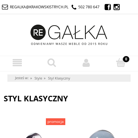
REGALKA@KRAKOWSKISTRYCH.PL
502 780 647
Jesteś w:
»
»
Style
Styl Klasyczny
STYL KLASYCZNY
promocja