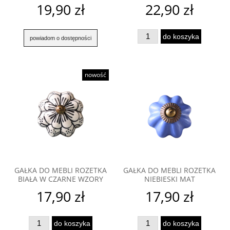
19,90 zł
22,90 zł
do koszyka
powiadom o dostępności
nowość
GAŁKA DO MEBLI ROZETKA
GAŁKA DO MEBLI ROZETKA
BIAŁA W CZARNE WZORY
NIEBIESKI MAT
17,90 zł
17,90 zł
do koszyka
do koszyka