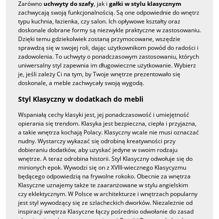
Zarówno
uchwyty do szafy
, jak i
gałki w stylu klasycznym
zachwycają swoją funkcjonalnością. Są one odpowiednie do wnętrz
typu kuchnia, łazienka, czy salon. Ich opływowe kształty oraz
doskonale dobrane formy są niezwykle praktyczne w zastosowaniu.
Dzięki temu gdziekolwiek zostaną przymocowane, wszędzie
sprawdzą się w swojej roli, dając użytkownikom powód do radości i
zadowolenia. To uchwyty o ponadczasowym zastosowaniu, których
uniwersalny styl zapewnia im długowieczne użytkowanie. Wybierz
je, jeśli zależy Ci na tym, by Twoje wnętrze prezentowało się
doskonale, a meble zachwycały swoją wygodą.
Styl Klasyczny w dodatkach do mebli
Wspaniałą cechy klasyki jest, jej ponadczasowość i umiejętność
opierania się trendom. Klasyka jest bezpieczna, ciepła i przyjazna,
a takie wnętrza kochają Polacy. Klasyczny wcale nie musi oznaczać
nudny. Wystarczy wykazać się odrobiną kreatywności przy
dobieraniu dodatków, aby uzyskać jedyne w swoim rodzaju
wnętrze. A teraz odrobina historii. Styl Klasyczny odwołuje się do
minionych epok. Wywodzi się on z XVIII-wiecznego Klasycyzmu
będącego odpowiedzią na frywolne rokoko. Obecnie za wnętrza
Klasyczne uznajemy także te zaaranżowane w stylu angielskim
czy eklektycznym. W Polsce w architekturze i wnętrzach popularny
jest styl wywodzący się ze szlacheckich dworków. Niezależnie od
inspiracji wnętrza Klasyczne łączy pośrednio odwołanie do zasad