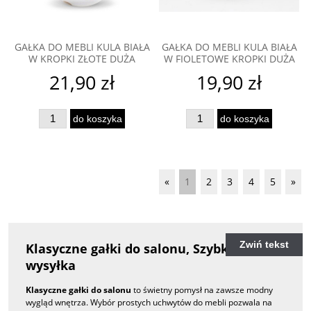
GAŁKA DO MEBLI KULA BIAŁA
GAŁKA DO MEBLI KULA BIAŁA
W KROPKI ZŁOTE DUŻA
W FIOLETOWE KROPKI DUŻA
21,90 zł
19,90 zł
do koszyka
do koszyka
«
1
2
3
4
5
»
Zwiń tekst
Klasyczne gałki do salonu, Szybka
wysyłka
Klasyczne gałki do salonu
to świetny pomysł na zawsze modny
wygląd wnętrza. Wybór prostych uchwytów do mebli pozwala na