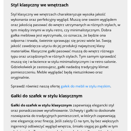
Styl klasyczny we wnętrzach
Styl klasyczny we wnętrzach charakteryzuje wysoka jakość
wykonania oraz perfekcyjny wygląd. Muszą one swoim wyglądem
oraz jakością pasować do wnętrz utrzymanych w różnych stylach, w
tym między innymi w stylu retro, czy minimalistycznym. Dobra
gałka meblowa jest wytrzymała, co oznacza, że będzie ona
odporna i trwała, świetnie sprawując się przez wiele lat. Swoją
jakość zawdzięcza użyciu do jej produkcji najwyższej klasy
materiałów. Klasyczne gałki pasować muszą do wnętrz różnego
typu oraz urządzonych w różnych stylach. Tym samym sprawdzić
muszą się i w łazience w stylu minimalistycznym i w retro salonie.
Gdziekolwiek je zastosujesz, gałki nadadzą tradycyjny klimat
pomieszczeniu. Meble wyglądać będą nietuzinkowo oraz
oryginalnie.
Sprawdź również naszą ofertę
gałek do mebli w stylu męskim
.
Gałki do szafek w stylu klasycznym
Gałki do szafek w stylu klasycznym
zapewniają elegancki styl
oraz ponadczasowe wyrafinowanie. Uchwyty i gałki to doskonałe
rozwiązania do tradycyjnych pomieszczeń, w których zapewniają
one elegancję oraz finezję. Jeśli zależy Ci na tym, by bez większych
ingerencji odświeżyć wygląd wnętrza, śmiało sięgaj po gałki w tym