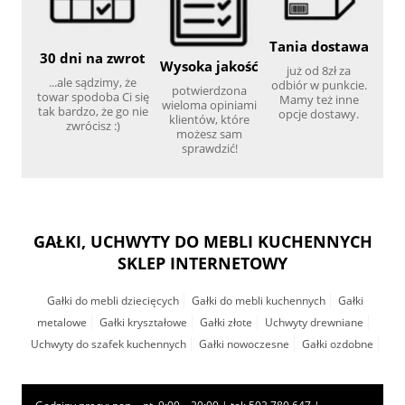
Tania dostawa
30 dni na zwrot
Wysoka jakość
już od 8zł za
...ale sądzimy, że
odbiór w punkcie.
potwierdzona
towar spodoba Ci się
Mamy też inne
wieloma opiniami
tak bardzo, że go nie
opcje dostawy.
klientów, które
zwrócisz :)
możesz sam
sprawdzić!
GAŁKI, UCHWYTY DO MEBLI KUCHENNYCH
SKLEP INTERNETOWY
Gałki do mebli dziecięcych
Gałki do mebli kuchennych
Gałki
metalowe
Gałki kryształowe
Gałki złote
Uchwyty drewniane
Uchwyty do szafek kuchennych
Gałki nowoczesne
Gałki ozdobne