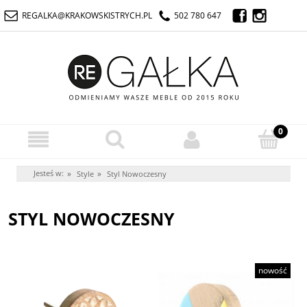
REGALKA@KRAKOWSKISTRYCH.PL
502 780 647
Jesteś w:
»
»
Style
Styl Nowoczesny
STYL NOWOCZESNY
nowość