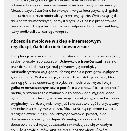
odpowiednie są do zaaranżowania przestrzeni w tym właśnie stylu.
Możesz używać zarówno kolorowych, wręcz futurystycznych gałek,
jak i takich o bardzo minimalistycznym wyglądzie. Wybierając gałki
do wnętrz nowoczesnych, pomyśl o tym, jak finalnie prezentować
ma się pokój. Dzięki temu dobierzesz odpowiedni uchwyt meblowy,
który podkreśli styl danego wnętrza.
Akcesoria meblowe w sklepie internetowym
regalka.pl,
Gałki do mebli nowoczesne
Jeśli planujesz stworzenie minimalistycznej przestrzeni we wnętrzu,
zadbaj o każdy jego szczegół.
Uchwyty do frontów szaf
i szafek
oraz do szuflad stworzyć mają równowagę pomiędzy
minimalistycznym wyglądem i formą mebla a pomiędzy wyglądem
gałki do mebli. Wybierając je, zastosuj kilka istotnych zasad, które
pomogą Ci przy ostatecznym wyborze modelu uchwytu. Twoja
gałka w nowoczesnym stylu
pomóc ma zachować funkcjonalność
mebla, a równocześnie zadbać o jego odpowiedni wygląd. Może
być on minimalistyczny, a zatem wręcz ascetyczny, może być także
oryginalny i bardzo zjawiskowy, jeśli chcesz stworzyć futurystyczny,
czy industrialny styl we wnętrzu. Możliwości są ogromne i wprost
nieograniczone. Sięgnij po uchwyty o wysokiej jakości, jakie
dostępne są w naszym sklepie. Pamiętaj, że kluczem do
dopasowania uchwytu jest zasada sprawdzająca się w każdym
stylu. Mianowicie, mówi ona, że mniej znaczy więcej. Stwórz