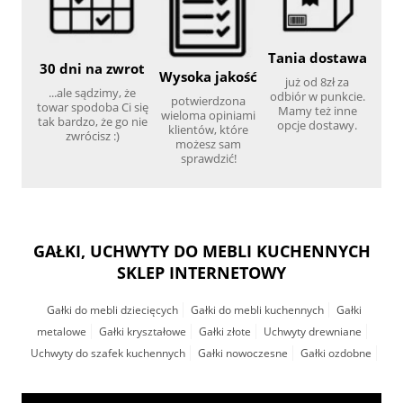
Tania dostawa
30 dni na zwrot
Wysoka jakość
już od 8zł za
...ale sądzimy, że
odbiór w punkcie.
potwierdzona
towar spodoba Ci się
Mamy też inne
wieloma opiniami
tak bardzo, że go nie
opcje dostawy.
klientów, które
zwrócisz :)
możesz sam
sprawdzić!
GAŁKI, UCHWYTY DO MEBLI KUCHENNYCH
SKLEP INTERNETOWY
Gałki do mebli dziecięcych
Gałki do mebli kuchennych
Gałki
metalowe
Gałki kryształowe
Gałki złote
Uchwyty drewniane
Uchwyty do szafek kuchennych
Gałki nowoczesne
Gałki ozdobne