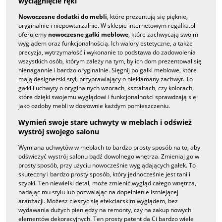
wyciągnięcie ręki
Nowoczesne dodatki do mebli
, które prezentują się pięknie,
oryginalnie i niepowtarzalnie. W sklepie internetowym regalka.pl
oferujemy
nowoczesne gałki meblowe
, które zachwycają swoim
wyglądem oraz funkcjonalnością. Ich walory estetyczne, a także
precyzja, wytrzymałość i wykonanie to podstawa do zadowolenia
wszystkich osób, którym zależy na tym, by ich dom prezentował się
nienagannie i bardzo oryginalnie. Sięgnij po gałki meblowe, które
mają designerski styl, przyprawiający o niekłamany zachwyt. To
gałki i uchwyty o oryginalnych wzorach, kształtach, czy kolorach,
które dzięki swojemu wyglądowi i funkcjonalności sprawdzają się
jako ozdoby mebli w dosłownie każdym pomieszczeniu.
Wymień swoje stare uchwyty w meblach i odśwież
wystrój swojego salonu
Wymiana uchwytów w meblach to bardzo prosty sposób na to, aby
odświeżyć wystrój salonu bądź dowolnego wnętrza. Zmieniaj go w
prosty sposób, przy użyciu nowocześnie wyglądających gałek. To
skuteczny i bardzo prosty sposób, który jednocześnie jest tani i
szybki. Ten niewielki detal, może zmienić wygląd całego wnętrza,
nadając mu stylu lub pozwalając na dopełnienie istniejącej
aranżacji. Możesz cieszyć się efekciarskim wyglądem, bez
wydawania dużych pieniędzy na remonty, czy na zakup nowych
elementów dekoracyjnych. Ten prosty patent da Ci bardzo wiele