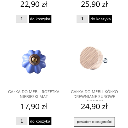
22,90 zł
25,90 zł
do koszyka
do koszyka
GAŁKA DO MEBLI ROZETKA
GAŁKA DO MEBLI KÓŁKO
NIEBIESKI MAT
DREWNIANE SUROWE
DREWNO
17,90 zł
24,90 zł
do koszyka
powiadom o dostępności