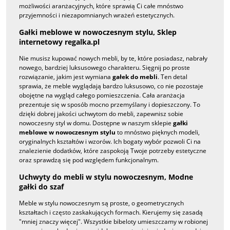
możliwości aranżacyjnych, które sprawią Ci całe mnóstwo
przyjemności i niezapomnianych wrażeń estetycznych.
Gałki meblowe w nowoczesnym stylu,
Sklep
internetowy regalka.pl
Nie musisz kupować nowych mebli, by te, które posiadasz, nabrały
nowego, bardziej luksusowego charakteru. Sięgnij po proste
rozwiązanie, jakim jest wymiana
gałek do mebli
. Ten detal
sprawia, że meble wyglądają bardzo luksusowo, co nie pozostaje
obojętne na wygląd całego pomieszczenia. Cała aranżacja
prezentuje się w sposób mocno przemyślany i dopieszczony. To
dzięki dobrej jakości uchwytom do mebli, zapewnisz sobie
nowoczesny styl w domu. Dostępne w naszym sklepie
gałki
meblowe w nowoczesnym stylu
to mnóstwo pięknych modeli,
oryginalnych kształtów i wzorów. Ich bogaty wybór pozwoli Ci na
znalezienie dodatków, które zaspokoją Twoje potrzeby estetyczne
oraz sprawdzą się pod względem funkcjonalnym.
Uchwyty do mebli w stylu nowoczesnym, Modne
gałki do szaf
Meble w stylu nowoczesnym są proste, o geometrycznych
kształtach i często zaskakujących formach. Kierujemy się zasadą
"mniej znaczy więcej". Wszystkie bibeloty umieszczamy w robionej