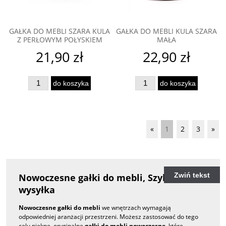
GAŁKA DO MEBLI SZARA KULA
GAŁKA DO MEBLI KULA SZARA
Z PERŁOWYM POŁYSKIEM
MAŁA
21,90 zł
22,90 zł
do koszyka
do koszyka
«
1
2
3
»
Zwiń tekst
Nowoczesne gałki do mebli, Szybka
wysyłka
Nowoczesne gałki do mebli
we wnętrzach wymagają
odpowiedniej aranżacji przestrzeni. Możesz zastosować do tego
celu piękne, oryginalne
gałki do mebli nowoczesne
, które