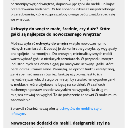
harmonijny wygląd wnętrza, dopasowując gałki do mebli, unikając
przeładowania bodźcami. W ten sposób unikniesz niepotrzebnego
przeładowania, które rozpraszałoby uwagę osób, znajdujących się
we wnętrzu.
Uchwyty do wnętrz małe, średnie, czy duże? Które
gałki są najlepsze do nowoczesnego wnętrza?
Możesz wybrać
uchwyty do wnętrz
w stylu nowoczesnym o
różnych rozmiarach. Dopasuj je do konkretnego stylu, by wyglądały
one spójnie i harmonijnie. Do prostych, minimalistycznych mebli
warto wybrać gałki o niedużych rozmiarach. W przypadku wnętrz
industrialnych bez obaw sięgaj po masywne uchwyty i gałki, które
będą od razu zauważalne. Pamiętaj, że oprócz funkcji estetycznej,
gałki spełniać muszą również funkcję użytkową. Jest to ich
najważniejsza rola, dlatego pamiętaj, by stawiać na wygodne gałki
w meblach, które użytkowane będą na co dzień. W szafkach
kuchennych postaw przede wszystkim na wygodę. Na drugim
miejscu stawiaj na wygląd. Takie połączenie zapewni Ci maksimum
zadowolenia.
Sprawdź również naszą ofertę
uchwytów do mebli w stylu
loftowym
.
Nowoczesne dodatki do mebli, designerski styl na