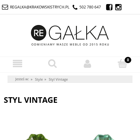
REGALKA@KRAKOWSKISTRYCH.PL
502 780 647
Jesteś w:
»
»
Style
Styl Vintage
STYL VINTAGE