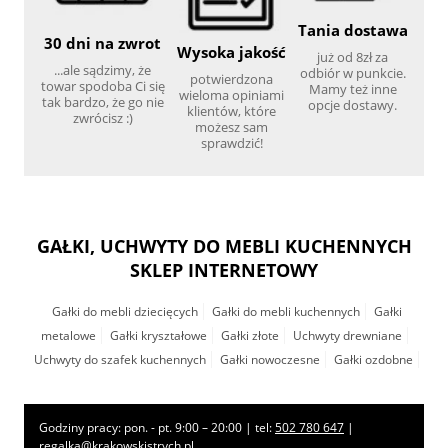
Tania dostawa
30 dni na zwrot
Wysoka jakość
już od 8zł za
...ale sądzimy, że
odbiór w punkcie.
potwierdzona
towar spodoba Ci się
Mamy też inne
wieloma opiniami
tak bardzo, że go nie
opcje dostawy.
klientów, które
zwrócisz :)
możesz sam
sprawdzić!
GAŁKI, UCHWYTY DO MEBLI KUCHENNYCH
SKLEP INTERNETOWY
Gałki do mebli dziecięcych
Gałki do mebli kuchennych
Gałki
metalowe
Gałki kryształowe
Gałki złote
Uchwyty drewniane
Uchwyty do szafek kuchennych
Gałki nowoczesne
Gałki ozdobne
Godziny pracy: pon. - pt. 9:00 – 20:00 | tel:
502 780 647
|
regalka@krakowskistrych.pl