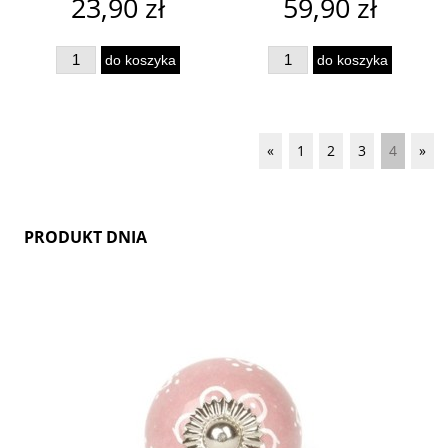
23,90 zł
59,90 zł
do koszyka
do koszyka
«
1
2
3
4
»
PRODUKT DNIA