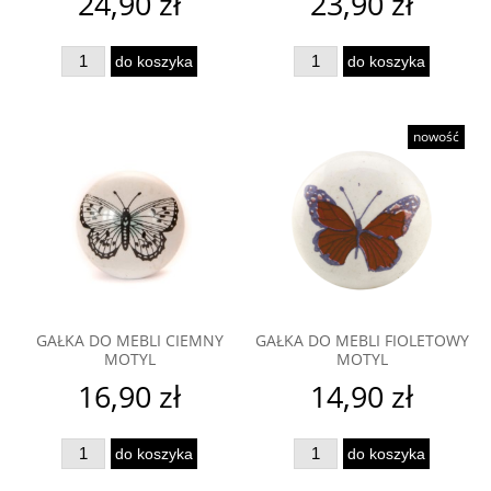
24,90 zł
23,90 zł
do koszyka
do koszyka
nowość
GAŁKA DO MEBLI CIEMNY
GAŁKA DO MEBLI FIOLETOWY
MOTYL
MOTYL
16,90 zł
14,90 zł
do koszyka
do koszyka