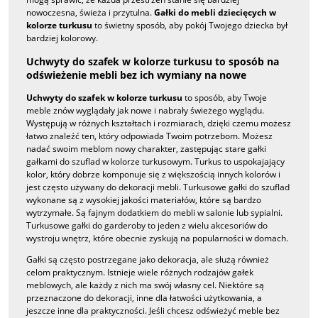
nowoczesna, świeża i przytulna.
Gałki do mebli dziecięcych w
kolorze turkusu
to świetny sposób, aby pokój Twojego dziecka był
bardziej kolorowy.
Uchwyty do szafek w kolorze turkusu to sposób na
odświeżenie mebli bez ich wymiany na nowe
Uchwyty do szafek w kolorze turkusu
to sposób, aby Twoje
meble znów wyglądały jak nowe i nabrały świeżego wyglądu.
Występują w różnych kształtach i rozmiarach, dzięki czemu możesz
łatwo znaleźć ten, który odpowiada Twoim potrzebom. Możesz
nadać swoim meblom nowy charakter, zastępując stare gałki
gałkami do szuflad w kolorze turkusowym. Turkus to uspokajający
kolor, który dobrze komponuje się z większością innych kolorów i
jest często używany do dekoracji mebli. Turkusowe gałki do szuflad
wykonane są z wysokiej jakości materiałów, które są bardzo
wytrzymałe. Są fajnym dodatkiem do mebli w salonie lub sypialni.
Turkusowe gałki do garderoby to jeden z wielu akcesoriów do
wystroju wnętrz, które obecnie zyskują na popularności w domach.
Gałki są często postrzegane jako dekoracja, ale służą również
celom praktycznym. Istnieje wiele różnych rodzajów gałek
meblowych, ale każdy z nich ma swój własny cel. Niektóre są
przeznaczone do dekoracji, inne dla łatwości użytkowania, a
jeszcze inne dla praktyczności. Jeśli chcesz odświeżyć meble bez