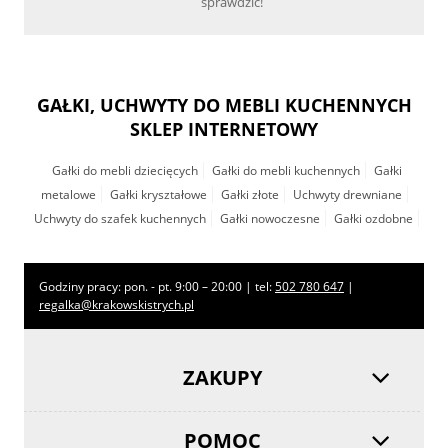
sprawdzić!
GAŁKI, UCHWYTY DO MEBLI KUCHENNYCH
SKLEP INTERNETOWY
Gałki do mebli dziecięcych
Gałki do mebli kuchennych
Gałki
metalowe
Gałki kryształowe
Gałki złote
Uchwyty drewniane
Uchwyty do szafek kuchennych
Gałki nowoczesne
Gałki ozdobne
Godziny pracy: pon. - pt. 9:00 – 20:00 | tel:
502 780 647
|
regalka@krakowskistrych.pl
ZAKUPY
POMOC