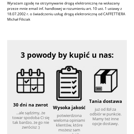
Wyrażam zgodę na otrzymywanie drogą elektroniczną na wskazany
przeze mnie email inf. handlowej w rozumieniu art. 10 ust. 1 ustawy z
18.07.2002 r. o świadczeniu usług drogą elektroniczną od CAFFETTIERA
Michał Filiciak
3 powody by kupić u nas:
Tania dostawa
30 dni na zwrot
Wysoka jakość
już od 8zł za
...ale sądzimy, że
odbiór w punkcie.
potwierdzona
towar spodoba Ci się
Mamy też inne
wieloma opiniami
tak bardzo, że go nie
opcje dostawy.
klientów, które
zwrócisz :)
możesz sam