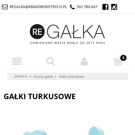
REGALKA@KRAKOWSKISTRYCH.PL
502 780 647
Jesteś w:
»
»
Kolory gałek
Gałki turkusowe
GAŁKI TURKUSOWE