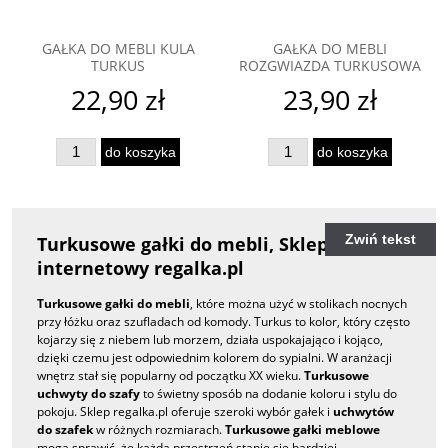
GAŁKA DO MEBLI KULA
GAŁKA DO MEBLI
TURKUS
ROZGWIAZDA TURKUSOWA
22,90 zł
23,90 zł
do koszyka
do koszyka
Zwiń tekst
Turkusowe gałki do mebli, Sklep
internetowy regalka.pl
Turkusowe gałki do mebli
, które można użyć w stolikach nocnych
przy łóżku oraz szufladach od komody. Turkus to kolor, który często
kojarzy się z niebem lub morzem, działa uspokajająco i kojąco,
dzięki czemu jest odpowiednim kolorem do sypialni. W aranżacji
wnętrz stał się popularny od początku XX wieku.
Turkusowe
uchwyty do szafy
to świetny sposób na dodanie koloru i stylu do
pokoju. Sklep regalka.pl oferuje szeroki wybór gałek i
uchwytów
do szafek
w różnych rozmiarach.
Turkusowe gałki meblowe
mogą sprawić, że każda przestrzeń stanie się bardziej