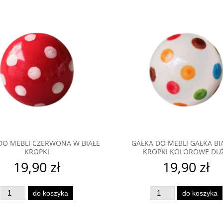
m sposobem, aby Twój pokój był bardziej przytulny.
Gałki meblowe
ze sklepu in
yć wygląd swojej szafy lub innych mebli.
DO MEBLI CZERWONA W BIAŁE
GAŁKA DO MEBLI GAŁKA BI
KROPKI
KROPKI KOLOROWE DU
19,90 zł
19,90 zł
do koszyka
do koszyka