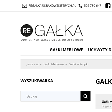
REGALKA@KRAKOWSKISTRYCH.PL
502 780 647
GAŁKI MEBLOWE
UCHWYTY D
Jesteś w:
»
Gałki Meblowe
»
Gałki w Kropki
GAŁK
WYSZUKIWARKA
Gałki 
bogatej
a jedno