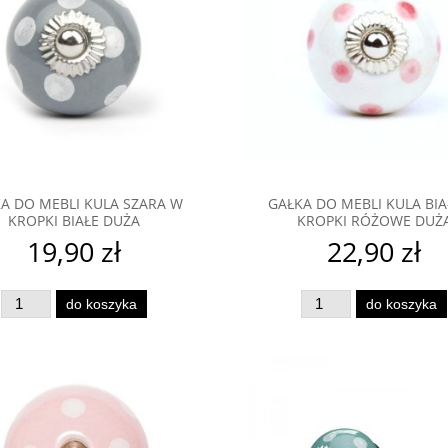
A DO MEBLI KULA SZARA W
GAŁKA DO MEBLI KULA BI
KROPKI BIAŁE DUŻA
KROPKI RÓŻOWE DUŻ
ałka do mebli Serduszko
Gałka do mebli Orient Marocc
ewniane SUROWE
White
19,90 zł
22,90 zł
23,90 zł
23,90 zł
do koszyka
do koszyka
iadom o dostępności
do koszyka