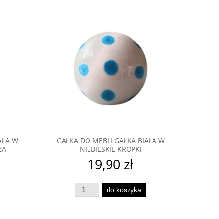
ternetowego regalka.pl to dobre rozwiązanie jeśli chcesz
AŁA W
GAŁKA DO MEBLI GAŁKA BIAŁA W
ŻA
NIEBIESKIE KROPKI
19,90 zł
do koszyka