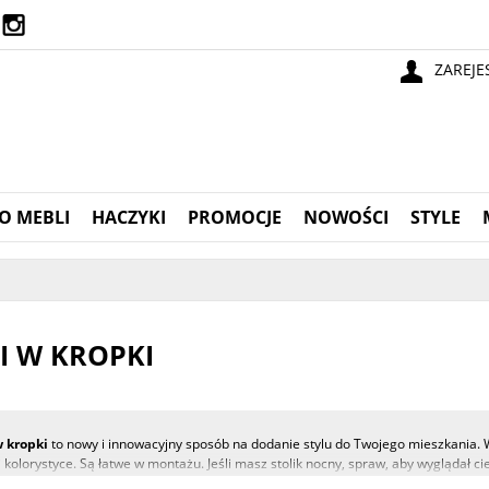
ZAREJE
O MEBLI
HACZYKI
PROMOCJE
NOWOŚCI
STYLE
I W KROPKI
w kropki
to nowy i innowacyjny sposób na dodanie stylu do Twojego mieszkania. 
 kolorystyce. Są łatwe w montażu. Jeśli masz stolik nocny, spraw, aby wyglądał 
cześnie funkcjonalne i praktyczne.
Gałki do komody w kropki
to świetny sposób,