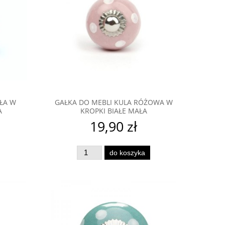
AŁA W
GAŁKA DO MEBLI KULA RÓŻOWA W
A
KROPKI BIAŁE MAŁA
an
Gałka do mebli porcelanowe
Gałka do mebl
Serduszko różowe
19,90 zł
16,90 zł
25,9
do koszyka
powiadom o dostępności
do ko