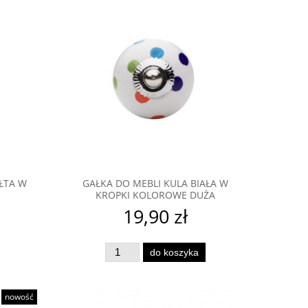
ŁTA W
GAŁKA DO MEBLI KULA BIAŁA W
KROPKI KOLOROWE DUŻA
19,90 zł
do koszyka
nowość