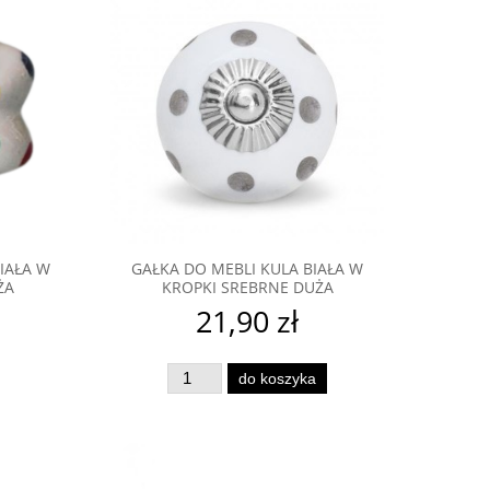
IAŁA W
GAŁKA DO MEBLI KULA BIAŁA W
ŻA
KROPKI SREBRNE DUŻA
21,90 zł
do koszyka