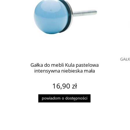
GAŁK
ight Star
Gałka do mebli Kula pastelowa
Premium G
t
intensywna niebieska mała
dr
16,90 zł
powiadom o dostępności
pow