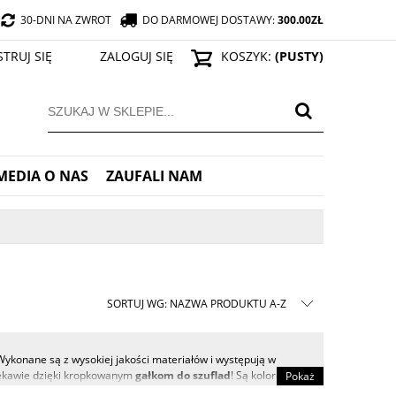
30-DNI NA ZWROT
DO DARMOWEJ DOSTAWY:
300.00
ZŁ
STRUJ SIĘ
ZALOGUJ SIĘ
KOSZYK:
(PUSTY)
MEDIA O NAS
ZAUFALI NAM
SORTUJ WG:
NAZWA PRODUKTU A-Z
Wykonane są z wysokiej jakości materiałów i występują w
ciekawie dzięki kropkowanym
gałkom do szuflad
! Są kolorowe,
Pokaż
 aby dodać trochę zabawy i koloru do sypialni. Są również