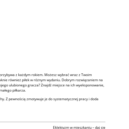
o przybywa z każdym rokiem. Możesz wybrać wraz z Twoim
zabraknie również piłek w różnym wydaniu. Dobrym rozwiązaniem na
swojego ulubionego gracza? Znajdź miejsce na ich wyeksponowanie,
 małego piłkarza.
echy. Z pewnością zmotywuje je do systematycznej pracy i doda
Eklektyzm w mieszkaniu – daj się