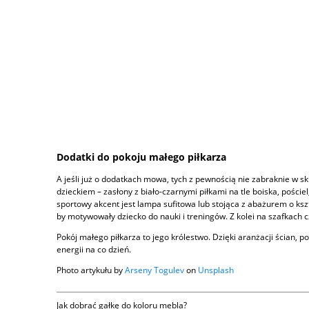
Dodatki do pokoju małego piłkarza
A jeśli już o dodatkach mowa, tych z pewnością nie zabraknie 
dzieckiem – zasłony z biało-czarnymi piłkami na tle boiska, pośc
sportowy akcent jest lampa sufitowa lub stojąca z abażurem o ks
by motywowały dziecko do nauki i treningów. Z kolei na szafkach c
Pokój małego piłkarza to jego królestwo. Dzięki aranżacji ścian, 
energii na co dzień.
Photo artykułu by
Arseny Togulev
on
Unsplash
Jak dobrać gałkę do koloru mebla?