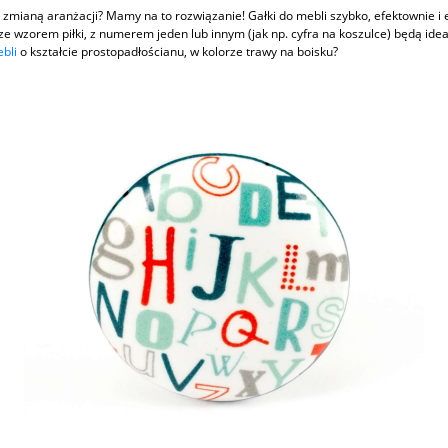
 zmianą aranżacji? Mamy na to rozwiązanie! Gałki do mebli szybko, efektownie i 
ze wzorem piłki, z numerem jeden lub innym (jak np. cyfra na koszulce) będą id
ebli
o kształcie prostopadłościanu, w kolorze trawy na boisku?