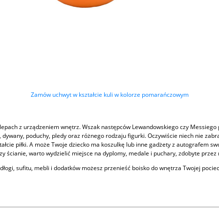
Zamów uchwyt w kształcie kuli w kolorze pomarańczowym
w sklepach z urządzeniem wnętrz. Wszak następców Lewandowskiego czy Messieg
iel, dywany, poduchy, pledy oraz różnego rodzaju figurki. Oczywiście niech nie 
ztałcie piłki. A może Twoje dziecko ma koszulkę lub inne gadżety z autografem 
zy ścianie, warto wydzielić miejsce na dyplomy, medale i puchary, zdobyte przez
podłogi, sufitu, mebli i dodatków możesz przenieść boisko do wnętrza Twojej poci