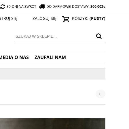
30-DNI NA ZWROT
DO DARMOWEJ DOSTAWY:
300.00
ZŁ
STRUJ SIĘ
ZALOGUJ SIĘ
KOSZYK:
(PUSTY)
MEDIA O NAS
ZAUFALI NAM
0