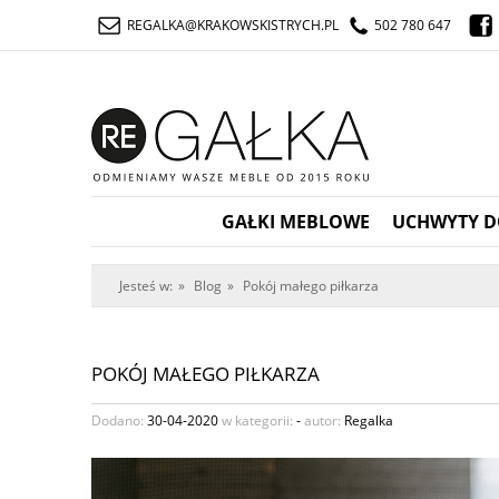
REGALKA@KRAKOWSKISTRYCH.PL
502 780 647
GAŁKI MEBLOWE
UCHWYTY D
Jesteś w:
»
Blog
»
Pokój małego piłkarza
POKÓJ MAŁEGO PIŁKARZA
Dodano:
30-04-2020
w kategorii:
-
autor:
Regalka