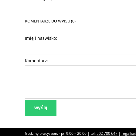
KOMENTARZE DO WPISU (0)
Imię i nazwisko:
Komentarz:
wyślij
Godziny pracy: pon. - pt. 9:00 – 20:00 | tel:
502 780 647
|
regalka@