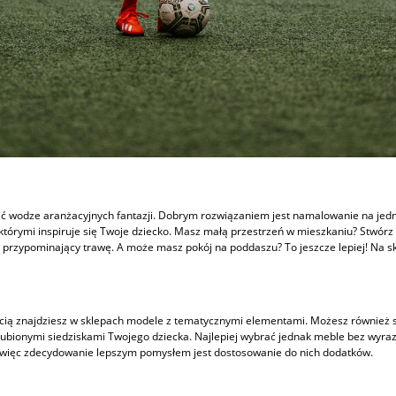
ć wodze aranżacyjnych fantazji. Dobrym rozwiązaniem jest namalowanie na jednej
którymi inspiruje się Twoje dziecko. Masz małą przestrzeń w mieszkaniu? Stwórz b
nik, przypominający trawę. A może masz pokój na poddaszu? To jeszcze lepiej! Na 
ością znajdziesz w sklepach modele z tematycznymi elementami. Możesz również 
ę ulubionymi siedziskami Twojego dziecka. Najlepiej wybrać jednak meble bez wyra
ć, więc zdecydowanie lepszym pomysłem jest dostosowanie do nich dodatków.