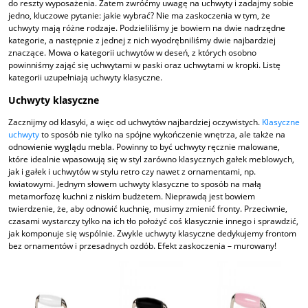
do reszty wyposażenia. Zatem zwróćmy uwagę na uchwyty i zadajmy sobie
jedno, kluczowe pytanie: jakie wybrać? Nie ma zaskoczenia w tym, że
uchwyty mają różne rodzaje. Podzieliliśmy je bowiem na dwie nadrzędne
kategorie, a następnie z jednej z nich wyodrębniliśmy dwie najbardziej
znaczące. Mowa o kategorii uchwytów w deseń, z których osobno
powinniśmy zająć się uchwytami w paski oraz uchwytami w kropki. Listę
kategorii uzupełniają uchwyty klasyczne.
Uchwyty klasyczne
Zacznijmy od klasyki, a więc od uchwytów najbardziej oczywistych.
Klasyczne
uchwyty
to sposób nie tylko na spójne wykończenie wnętrza, ale także na
odnowienie wyglądu mebla. Powinny to być uchwyty ręcznie malowane,
które idealnie wpasowują się w styl zarówno klasycznych gałek meblowych,
jak i gałek i uchwytów w stylu retro czy nawet z ornamentami, np.
kwiatowymi. Jednym słowem uchwyty klasyczne to sposób na małą
metamorfozę kuchni z niskim budżetem. Nieprawdą jest bowiem
twierdzenie, że, aby odnowić kuchnię, musimy zmienić fronty. Przeciwnie,
czasami wystarczy tylko na ich tło położyć coś klasycznie innego i sprawdzić,
jak komponuje się wspólnie. Zwykle uchwyty klasyczne dedykujemy frontom
bez ornamentów i przesadnych ozdób. Efekt zaskoczenia – murowany!