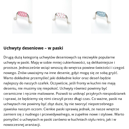
Uchwyty deseniowe – w paski
Drugą dużą kategorią uchwytów deseniowych są niezwykle popularne
uchwyty w paski. Mają w sobie mniej cukierkowości, są delikatniejsze i
prostsze. Jednocześnie wciąż wnoszą do wnętrza powiew świeżości i czegoś
nowego. Znów uważajmy na inne desenie, gdyż mogą się ze sobą gryźć.
Warto dokładnie przemyśleć jaki dokładnie kolor oraz deseń będzie
najlepszy do naszych szafek. Oczywiście, jeśli fronty w kuchni nie mają
deseniu, nie musimy się niepokoić. Uchwyty również powinny być
ceramiczne i ręcznie malowane. Pozwoli to uniknąć przykrych niespodzianek
i sprawi, że będziemy się nimi cieszyli przez długi czas. Co ważne, paski na
uchwytach nie powinny być zbyt duże, by nie tworzyć niepotrzebnego
zjawiska naszym oczom. Cienkie paski sprawią jednak, że nasze wnętrze
zamieni się z nudnego i przewidywalnego, w zupełnie nowe i stylowe. Warto
pomyśleć o uchwytach w paski zarówno w kuchniach stylu retro, jak i w
nowoczesnej aranżacji.