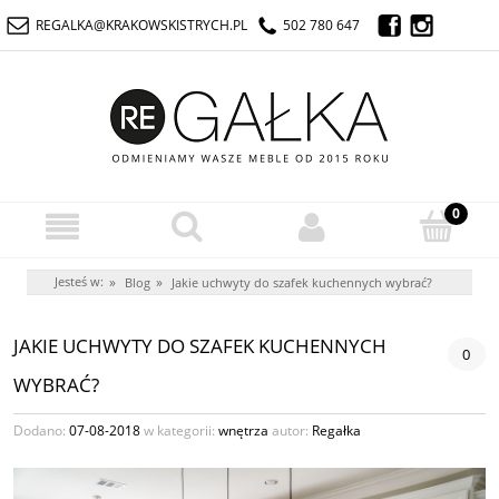
REGALKA@KRAKOWSKISTRYCH.PL
502 780 647
Jesteś w:
»
»
Blog
Jakie uchwyty do szafek kuchennych wybrać?
JAKIE UCHWYTY DO SZAFEK KUCHENNYCH
0
WYBRAĆ?
Dodano:
07-08-2018
w kategorii:
wnętrza
autor:
Regałka