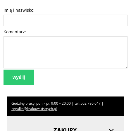
Imię i nazwisko:
Komentarz:
wyślij
Godziny pracy: pon. - pt. 9:00 – 20:00 | tel:
502 780 647
|
regalka@krakowskistrych.pl
ZAKUPY