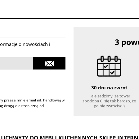
3 powo
nformacje o nowościach i
30 dni na zwrot
...ale sądzimy, że towar
 przeze mnie email inf. handlowej w
spodoba Ci się tak bardzo, że
go nie zwrócisz :)
ług drogą elektroniczną od
, UCHWYTY DO MEBLI KUCHENNYCH SKLEP INTER