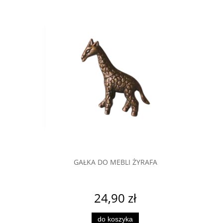
BLI MODERN
GAŁKA DO MEBLI ŻYRAFA
GAŁKA DO 
24,90 zł
do koszyka