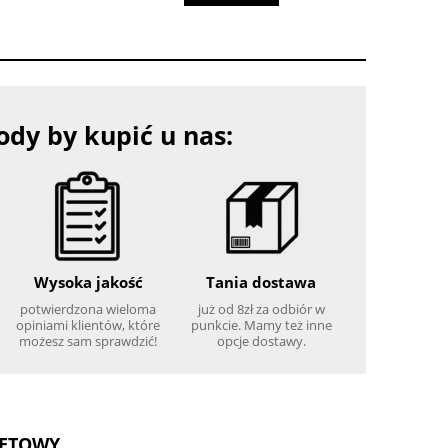
dy by kupić u nas:
Wysoka jakość
Tania dostawa
potwierdzona wieloma
już od 8zł za odbiór w
opiniami klientów, które
punkcie. Mamy też inne
możesz sam sprawdzić!
opcje dostawy.
NETOWY