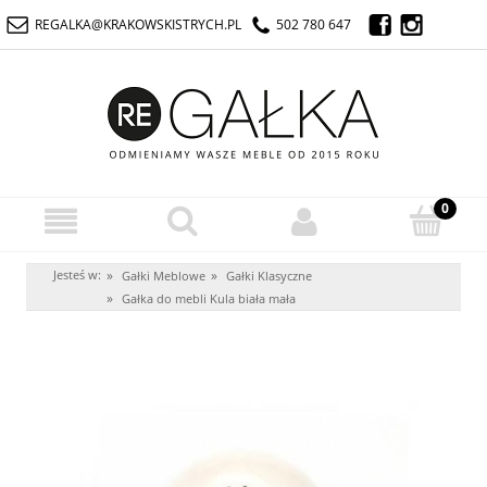
REGALKA@KRAKOWSKISTRYCH.PL
502 780 647
Jesteś w:
»
»
Gałki Meblowe
Gałki Klasyczne
»
Gałka do mebli Kula biała mała