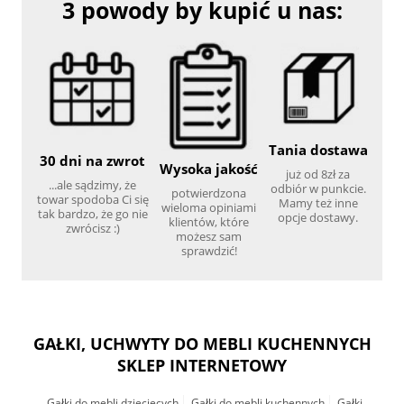
3 powody by kupić u nas:
Tania dostawa
30 dni na zwrot
Wysoka jakość
już od 8zł za
...ale sądzimy, że
odbiór w punkcie.
potwierdzona
towar spodoba Ci się
Mamy też inne
wieloma opiniami
tak bardzo, że go nie
opcje dostawy.
klientów, które
zwrócisz :)
możesz sam
sprawdzić!
GAŁKI, UCHWYTY DO MEBLI KUCHENNYCH
SKLEP INTERNETOWY
Gałki do mebli dziecięcych
Gałki do mebli kuchennych
Gałki