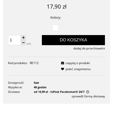
17,90 zł
Kolory:
DO KOSZYKA
szt.
dodaj do przechowalni
Kod produktu:
RE112
zapytaj o produkt
poleć znajomemu
Dostępność:
5szt
Wysyłka w:
48 godzin
Dostawa:
od 14,99 zł
- InPost Paczkomat® 24/7
sprawdź formy dostawy
Cena nie zawiera ewentualnych kosztów płatności