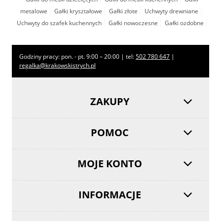
metalowe
Gałki kryształowe
Gałki złote
Uchwyty drewniane
Uchwyty do szafek kuchennych
Gałki nowoczesne
Gałki ozdobne
Godziny pracy: pon. - pt. 9:00 – 20:00 | tel:
502 780 647
|
regalka@krakowskistrych.pl
ZAKUPY
POMOC
MOJE KONTO
INFORMACJE