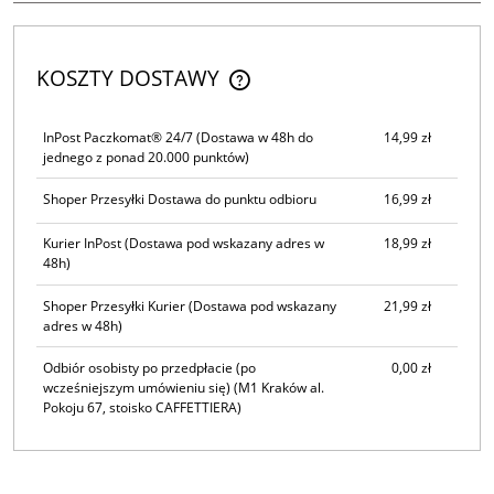
KOSZTY DOSTAWY
CENA NIE ZAWIERA EWENTUALNYCH KOSZTÓW PŁATNOŚCI
InPost Paczkomat® 24/7
(Dostawa w 48h do
14,99 zł
jednego z ponad 20.000 punktów)
Shoper Przesyłki Dostawa do punktu odbioru
16,99 zł
Kurier InPost
(Dostawa pod wskazany adres w
18,99 zł
48h)
Shoper Przesyłki Kurier
(Dostawa pod wskazany
21,99 zł
adres w 48h)
Odbiór osobisty po przedpłacie (po
0,00 zł
wcześniejszym umówieniu się)
(M1 Kraków al.
Pokoju 67, stoisko CAFFETTIERA)