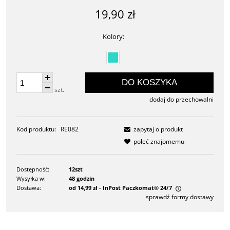
19,90 zł
Kolory:
DO KOSZYKA
szt.
dodaj do przechowalni
Kod produktu:
RE082
zapytaj o produkt
poleć znajomemu
Dostępność:
12szt
Wysyłka w:
48 godzin
Dostawa:
od 14,99 zł
- InPost Paczkomat® 24/7
sprawdź formy dostawy
Cena nie zawiera ewentualnych kosztów płatności