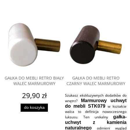
GAŁKA DO MEBLI RETRO BIAŁY
GAŁKA DO MEBLI RETRO
WALEC MARMUROWY
CZARNY WALEC MARMUROWY
29,90 zł
Szukasz ekskluzywnych dodatków do
Marmurowy uchwyt
wnętrz?
do mebli STK079
w kształcie
do koszyka
walca to definicja nowoczesnego
gałka-
luksusu. Ten unikalny
uchwyt z kamienia
naturalnego
odmieni wygląd