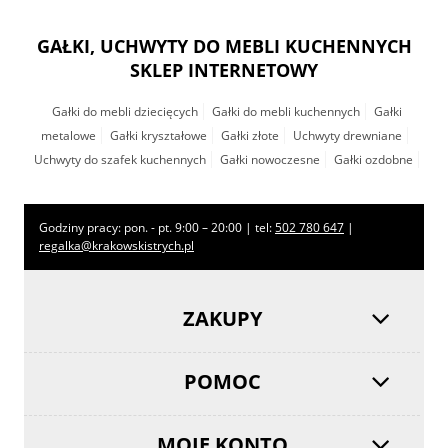
GAŁKI, UCHWYTY DO MEBLI KUCHENNYCH
SKLEP INTERNETOWY
Gałki do mebli dziecięcych
Gałki do mebli kuchennych
Gałki
metalowe
Gałki kryształowe
Gałki złote
Uchwyty drewniane
Uchwyty do szafek kuchennych
Gałki nowoczesne
Gałki ozdobne
Godziny pracy: pon. - pt. 9:00 – 20:00 | tel:
502 780 647
|
regalka@krakowskistrych.pl
ZAKUPY
POMOC
MOJE KONTO