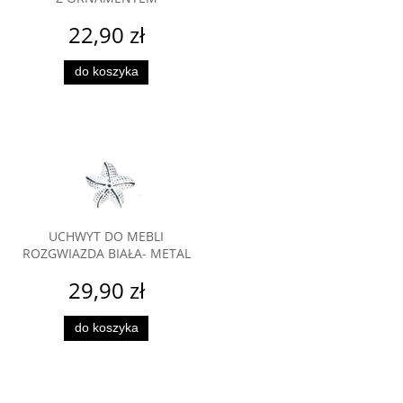
22,90 zł
do koszyka
UCHWYT DO MEBLI
ROZGWIAZDA BIAŁA- METAL
29,90 zł
do koszyka