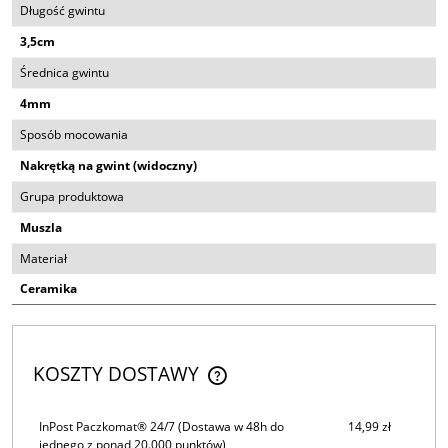
Długość gwintu
3,5cm
Średnica gwintu
4mm
Sposób mocowania
Nakrętką na gwint (widoczny)
Grupa produktowa
Muszla
Materiał
Ceramika
KOSZTY DOSTAWY
CENA NIE ZAWIERA EWENTUALNYCH KOSZTÓW PŁATNOŚCI
InPost Paczkomat® 24/7
(Dostawa w 48h do
14,99 zł
jednego z ponad 20.000 punktów)