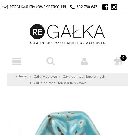
REGALKA@KRAKOWSKISTRYCH.PL
502 780 647
Jesteś w:
»
»
Gałki Meblowe
Gałki do mebli kuchennych
»
Gałka do mebli Muszla turkusowa