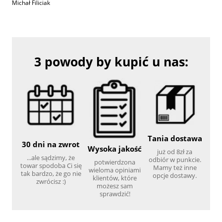
Michał Filiciak
3 powody by kupić u nas:
Tania dostawa
30 dni na zwrot
Wysoka jakość
już od 8zł za
...ale sądzimy, że
odbiór w punkcie.
potwierdzona
towar spodoba Ci się
Mamy też inne
wieloma opiniami
tak bardzo, że go nie
opcje dostawy.
klientów, które
zwrócisz :)
możesz sam
sprawdzić!