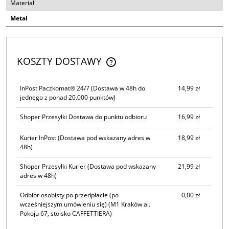
Materiał
Metal
KOSZTY DOSTAWY
CENA NIE ZAWIERA EWENTUALNYCH KOSZTÓW PŁATNOŚCI
InPost Paczkomat® 24/7
(Dostawa w 48h do
14,99 zł
jednego z ponad 20.000 punktów)
Shoper Przesyłki Dostawa do punktu odbioru
16,99 zł
Kurier InPost
(Dostawa pod wskazany adres w
18,99 zł
48h)
Shoper Przesyłki Kurier
(Dostawa pod wskazany
21,99 zł
adres w 48h)
Odbiór osobisty po przedpłacie (po
0,00 zł
wcześniejszym umówieniu się)
(M1 Kraków al.
Pokoju 67, stoisko CAFFETTIERA)