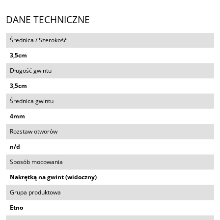
DANE TECHNICZNE
Średnica / Szerokość
3,5cm
Długość gwintu
3,5cm
Średnica gwintu
4mm
Rozstaw otworów
n/d
Sposób mocowania
Nakrętką na gwint (widoczny)
Grupa produktowa
Etno