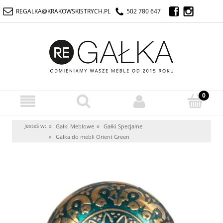
REGALKA@KRAKOWSKISTRYCH.PL
502 780 647
Jesteś w:
»
»
Gałki Meblowe
Gałki Specjalne
»
Gałka do mebli Orient Green