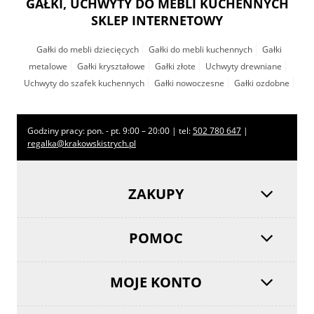
GAŁKI, UCHWYTY DO MEBLI KUCHENNYCH
SKLEP INTERNETOWY
Gałki do mebli dziecięcych
Gałki do mebli kuchennych
Gałki
metalowe
Gałki kryształowe
Gałki złote
Uchwyty drewniane
Uchwyty do szafek kuchennych
Gałki nowoczesne
Gałki ozdobne
Godziny pracy: pon. - pt. 9:00 – 20:00 | tel:
502 780 647
|
regalka@krakowskistrych.pl
ZAKUPY
POMOC
MOJE KONTO