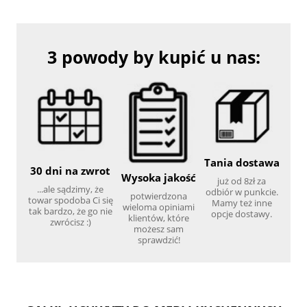
3 powody by kupić u nas:
Tania dostawa
30 dni na zwrot
Wysoka jakość
już od 8zł za
...ale sądzimy, że
odbiór w punkcie.
potwierdzona
towar spodoba Ci się
Mamy też inne
wieloma opiniami
tak bardzo, że go nie
opcje dostawy.
klientów, które
zwrócisz :)
możesz sam
sprawdzić!