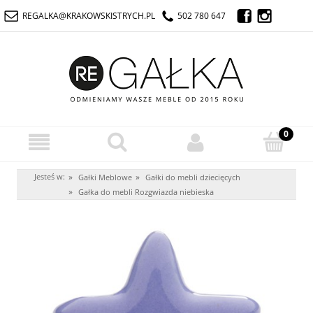
REGALKA@KRAKOWSKISTRYCH.PL
502 780 647
Jesteś w:
»
»
Gałki Meblowe
Gałki do mebli dziecięcych
»
Gałka do mebli Rozgwiazda niebieska