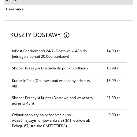
Ceramika
KOSZTY DOSTAWY
CENA NIE ZAWIERA EWENTUALNYCH KOSZTÓW PŁATNOŚCI
InPost Paczkomat® 24/7
(Dostawa w 48h do
14,99 zł
jednego z ponad 20.000 punktów)
Shoper Przesyłki Dostawa do punktu odbioru
16,99 zł
Kurier InPost
(Dostawa pod wskazany adres w
18,99 zł
48h)
Shoper Przesyłki Kurier
(Dostawa pod wskazany
21,99 zł
adres w 48h)
Odbiór osobisty po przedpłacie (po
0,00 zł
wcześniejszym umówieniu się)
(M1 Kraków al.
Pokoju 67, stoisko CAFFETTIERA)