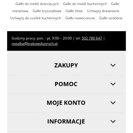
Gałki do mebli dziecięcych
Gałki do mebli kuchennych
Gałki
metalowe
Gałki kryształowe
Gałki złote
Uchwyty drewniane
Uchwyty do szafek kuchennych
Gałki nowoczesne
Gałki ozdobne
Godziny pracy: pon. - pt. 9:00 – 20:00 | tel:
502 780 647
|
regalka@krakowskistrych.pl
ZAKUPY
POMOC
MOJE KONTO
INFORMACJE