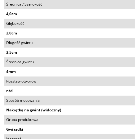
Średnica / Szerokość
4,0cm
Głębokość
2,0cm
Długość gwintu
3,5cm
Średnica gwintu
4mm
Rozstaw otworów
n/d
Sposób mocowania
Nakrętką na gwint (widoczny)
Grupa produktowa
Gwiazdki
Materiał