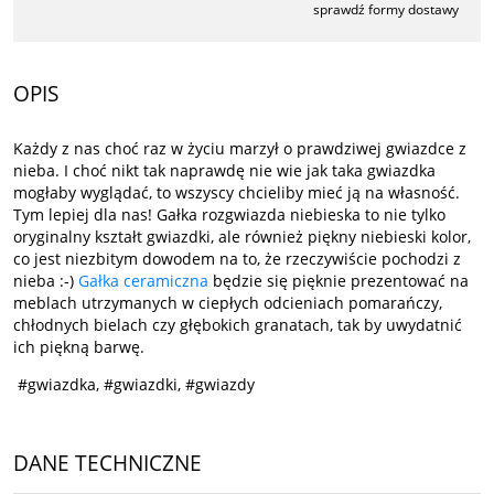
sprawdź formy dostawy
Cena nie zawiera ewentualnych kosztów płatności
OPIS
Każdy z nas choć raz w życiu marzył o prawdziwej gwiazdce z
nieba. I choć nikt tak naprawdę nie wie jak taka gwiazdka
mogłaby wyglądać, to wszyscy chcieliby mieć ją na własność.
Tym lepiej dla nas! Gałka rozgwiazda niebieska to nie tylko
oryginalny kształt gwiazdki, ale również piękny niebieski kolor,
co jest niezbitym dowodem na to, że rzeczywiście pochodzi z
nieba :-)
Gałka ceramiczna
będzie się pięknie prezentować na
meblach utrzymanych w ciepłych odcieniach pomarańczy,
chłodnych bielach czy głębokich granatach, tak by uwydatnić
ich piękną barwę.
#gwiazdka, #gwiazdki, #gwiazdy
DANE TECHNICZNE