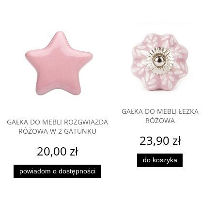
GAŁKA DO MEBLI ŁEZKA
RÓŻOWA
GAŁKA DO MEBLI ROZGWIAZDA
RÓŻOWA W 2 GATUNKU
23,90 zł
20,00 zł
do koszyka
powiadom o dostępności