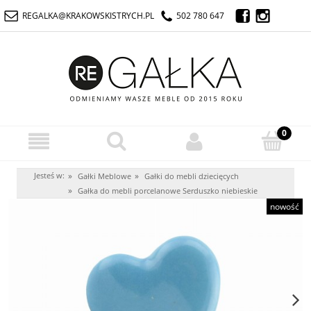
REGALKA@KRAKOWSKISTRYCH.PL
502 780 647
Jesteś w:
»
»
Gałki Meblowe
Gałki do mebli dziecięcych
»
Gałka do mebli porcelanowe Serduszko niebieskie
nowość