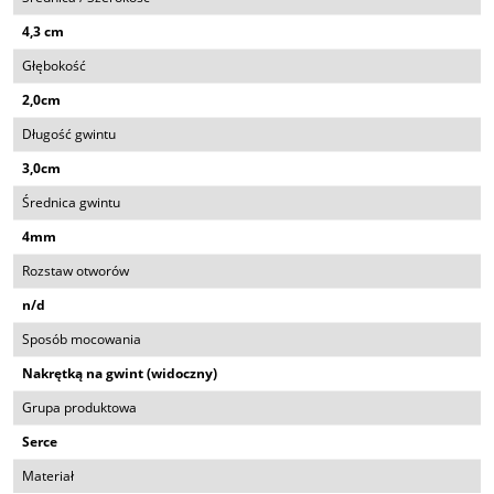
4,3 cm
Głębokość
2,0cm
Długość gwintu
3,0cm
Średnica gwintu
4mm
Rozstaw otworów
n/d
Sposób mocowania
Nakrętką na gwint (widoczny)
Grupa produktowa
Serce
Materiał