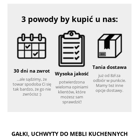
3 powody by kupić u nas:
Tania dostawa
30 dni na zwrot
Wysoka jakość
już od 8zł za
...ale sądzimy, że
odbiór w punkcie.
potwierdzona
towar spodoba Ci się
Mamy też inne
wieloma opiniami
tak bardzo, że go nie
opcje dostawy.
klientów, które
zwrócisz :)
możesz sam
sprawdzić!
GAŁKI, UCHWYTY DO MEBLI KUCHENNYCH