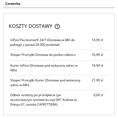
Ceramika
KOSZTY DOSTAWY
CENA NIE ZAWIERA EWENTUALNYCH KOSZTÓW PŁATNOŚCI
InPost Paczkomat® 24/7
(Dostawa w 48h do
14,99 zł
jednego z ponad 20.000 punktów)
Shoper Przesyłki Dostawa do punktu odbioru
16,99 zł
Kurier InPost
(Dostawa pod wskazany adres w
18,99 zł
48h)
Shoper Przesyłki Kurier
(Dostawa pod wskazany
21,99 zł
adres w 48h)
Odbiór osobisty po przedpłacie (po
0,00 zł
wcześniejszym umówieniu się)
(M1 Kraków al.
Pokoju 67, stoisko CAFFETTIERA)