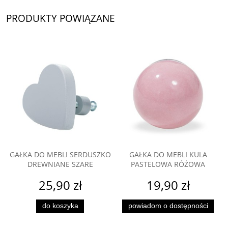
PRODUKTY POWIĄZANE
GAŁKA DO MEBLI SERDUSZKO
GAŁKA DO MEBLI KULA
DREWNIANE SZARE
PASTELOWA RÓŻOWA
25,90 zł
19,90 zł
do koszyka
powiadom o dostępności