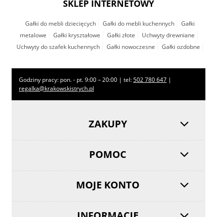
SKLEP INTERNETOWY
Gałki do mebli dziecięcych
Gałki do mebli kuchennych
Gałki
metalowe
Gałki kryształowe
Gałki złote
Uchwyty drewniane
Uchwyty do szafek kuchennych
Gałki nowoczesne
Gałki ozdobne
Godziny pracy: pon. - pt. 9:00 – 20:00 | tel:
502 780 647
|
regalka@krakowskistrych.pl
ZAKUPY
POMOC
MOJE KONTO
INFORMACJE