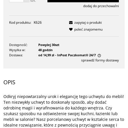
szt.
dodaj do przechowalni
Kod produktu:
K626
zapytaj o produkt
poleć znajomemu
Dostępność:
Powyżej 30szt
Wysyłka w:
48 godzin
Dostawa:
od 14,99 zł
- InPost Paczkomat® 24/7
sprawdź formy dostawy
Cena nie zawiera ewentualnych kosztów płatności
OPIS
Odkryj niepowtarzalny urok i elegancję tego uchwytu do mebli!
Ten niezwykły uchwyt to doskonały sposób, aby dodać
odrobinę magii i wyrafinowania do każdego wnętrza. Czy
szukasz sposobu na odświeżenie swojej kuchni, łazienki lub
mebli w salonie? Nasz porcelanowy uchwyt w kształcie serca to
idealne rozwiązanie, które z pewnością przyciągnie uwagę i