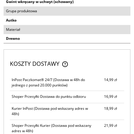
Gwint wkręcany w uchwyt (schowany)
Grupa produktowa
Autko
Materiał
Drewno
KOSZTY DOSTAWY
CENA NIE ZAWIERA EWENTUALNYCH KOSZTÓW PŁATNOŚCI
InPost Paczkomat® 24/7
(Dostawa w 48h do
14,99 zł
jednego z ponad 20.000 punktów)
Shoper Przesyłki Dostawa do punktu odbioru
16,99 zł
Kurier InPost
(Dostawa pod wskazany adres w
18,99 zł
48h)
Shoper Przesyłki Kurier
(Dostawa pod wskazany
21,99 zł
adres w 48h)