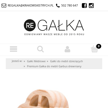
REGALKA@KRAKOWSKISTRYCH.PL
502 780 647
Jesteś w:
»
»
Gałki Meblowe
Gałki do mebli dziecięcych
»
Premium Gałka do mebli Garbus drewniany