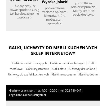
Wysoka jakość
już od 8zł za
...ale sądzimy, że
odbiór w punkcie.
potwierdzona
towar spodoba Ci się
Mamy też inne
wieloma opiniami
tak bardzo, że go nie
opcje dostawy.
klientów, które
zwrócisz :)
możesz sam
sprawdzić!
GAŁKI, UCHWYTY DO MEBLI KUCHENNYCH
SKLEP INTERNETOWY
Gałki do mebli dziecięcych
Gałki do mebli kuchennych
Gałki
metalowe
Gałki kryształowe
Gałki złote
Uchwyty drewniane
Uchwyty do szafek kuchennych
Gałki nowoczesne
Gałki ozdobne
Godziny pracy: pon. - pt. 9:00 – 20:00 | tel:
502 780 647
|
regalka@krakowskistrych.pl