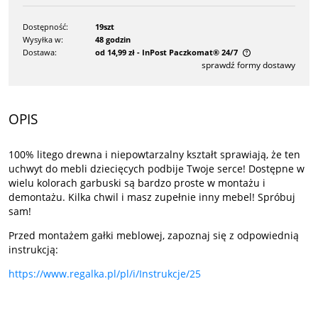
Dostępność:
19szt
Wysyłka w:
48 godzin
Dostawa:
od 14,99 zł
- InPost Paczkomat® 24/7
sprawdź formy dostawy
Cena nie zawiera ewentualnych kosztów płatności
OPIS
100% litego drewna i niepowtarzalny kształt sprawiają, że ten
uchwyt do mebli dziecięcych podbije Twoje serce! Dostępne w
wielu kolorach garbuski są bardzo proste w montażu i
demontażu. Kilka chwil i masz zupełnie inny mebel! Spróbuj
sam!
Przed montażem gałki meblowej, zapoznaj się z odpowiednią
instrukcją:
https://www.regalka.pl/pl/i/Instrukcje/25