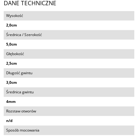
DANE TECHNICZNE
Wysokość
2,0cm
Średnica / Szerokość
5,0cm
Głębokość
2,5cm
Długość gwintu
3,0cm
Średnica gwintu
4mm
Rozstaw otworów
n/d
Sposób mocowania