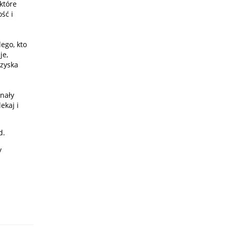
które
ść i
ego, kto
je,
 zyska
onały
ekaj i
d.
y