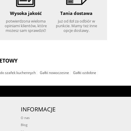
Wysoka jakość
Tania dostawa
potwierdzona wieloma
już od 8zł za odbiór w
opiniami klientów, które
punkcie. Mamy też inne
możesz sam sprawdzić!
opcje dostawy.
NETOWY
do szafek kuchennych
Gałki nowoczesne
Gałki ozdobne
INFORMACJE
O nas
Blog