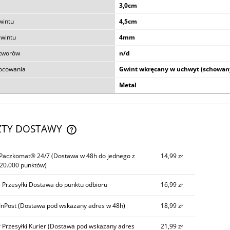
3,0cm
wintu
4,5cm
gwintu
4mm
otworów
n/d
ocowania
Gwint wkręcany w uchwyt (schowan
Metal
ZTY DOSTAWY
CENA NIE ZAWIERA EWENTUALNYCH
 Paczkomat® 24/7
(Dostawa w 48h do jednego z
14,99 zł
KOSZTÓW PŁATNOŚCI
20.000 punktów)
 Przesyłki Dostawa do punktu odbioru
16,99 zł
InPost
(Dostawa pod wskazany adres w 48h)
18,99 zł
 Przesyłki Kurier
(Dostawa pod wskazany adres
21,99 zł