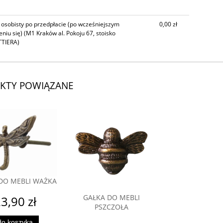
 osobisty po przedpłacie (po wcześniejszym
0,00 zł
niu się)
(M1 Kraków al. Pokoju 67, stoisko
TIERA)
KTY POWIĄZANE
DO MEBLI WAŻKA
GAŁKA DO MEBLI
3,90 zł
PSZCZOŁA
do koszyka