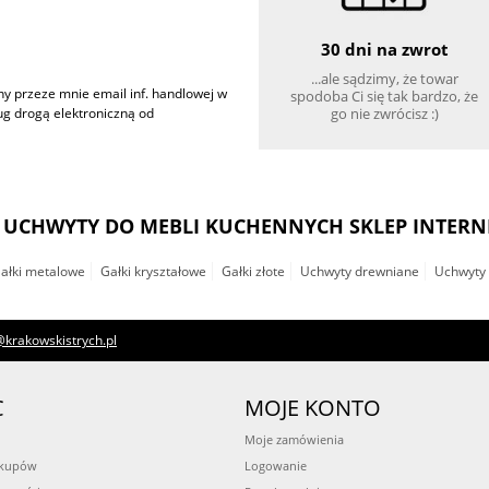
30 dni na zwrot
...ale sądzimy, że towar
 przeze mnie email inf. handlowej w
spodoba Ci się tak bardzo, że
go nie zwrócisz :)
ług drogą elektroniczną od
, UCHWYTY DO MEBLI KUCHENNYCH SKLEP INTER
ałki metalowe
Gałki kryształowe
Gałki złote
Uchwyty drewniane
Uchwyty 
krakowskistrych.pl
C
MOJE KONTO
Moje zamówienia
akupów
Logowanie