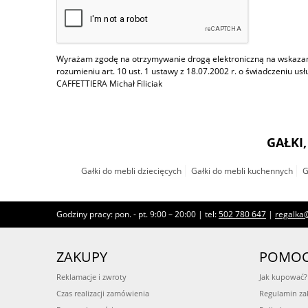
Wyrażam zgodę na otrzymywanie drogą elektroniczną na wskazany
rozumieniu art. 10 ust. 1 ustawy z 18.07.2002 r. o świadczeniu us
CAFFETTIERA Michał Filiciak
GAŁKI
Gałki do mebli dziecięcych
Gałki do mebli kuchennych
G
Godziny pracy: pon. - pt. 9:00 – 20:00 | tel:
502 780 647
|
regalka@
ZAKUPY
POMO
Reklamacje i zwroty
Jak kupować?
Czas realizacji zamówienia
Regulamin z