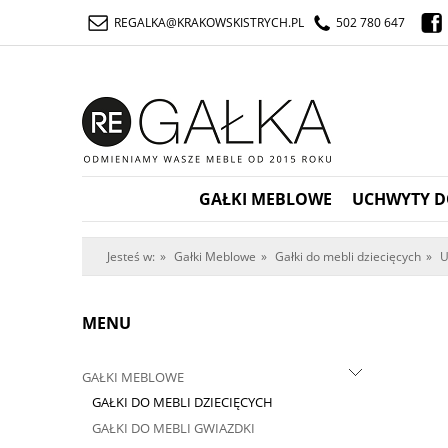
REGALKA@KRAKOWSKISTRYCH.PL
502 780 647
GAŁKI MEBLOWE
UCHWYTY D
Jesteś w:
»
Gałki Meblowe
»
Gałki do mebli dziecięcych
»
U
MENU
GAŁKI MEBLOWE
GAŁKI DO MEBLI DZIECIĘCYCH
GAŁKI DO MEBLI GWIAZDKI