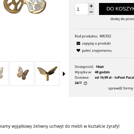
DO KOSZY
dodaj do prze
Kod produktu:
MK392
zapytaj o produkt
poleć znajomemu
Dostępność:
16szt
GAŁKA DO MEBLI FOREMK
Wysyłka w:
48 godzin
BIAŁE KROPKI
Dostawa:
od 14,99 zł
- InPost Pa
24/7
sprawdź formy
21,90 zł
Cena nie zawiera ewentualnych
kosztów płatności
powiadom o dostępn
iamy wyjątkowy żeliwny uchwyt do mebli w kształcie żyrafy!