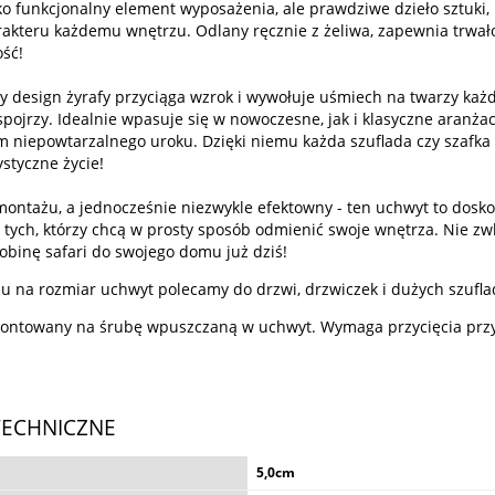
lko funkcjonalny element wyposażenia, ale prawdziwe dzieło sztuki, 
akteru każdemu wnętrzu. Odlany ręcznie z żeliwa, zapewnia trwało
ść!
y design żyrafy przyciąga wzrok i wywołuje uśmiech na twarzy każd
spojrzy. Idealnie wpasuje się w nowoczesne, jak i klasyczne aranżac
m niepowtarzalnego uroku. Dzięki niemu każda szuflada czy szafka
ystyczne życie!
montażu, a jednocześnie niezwykle efektowny - ten uchwyt to dosk
 tych, którzy chcą w prosty sposób odmienić swoje wnętrza. Nie zwl
obinę safari do swojego domu już dziś!
u na rozmiar uchwyt polecamy do drzwi, drzwiczek i dużych szufla
ontowany na śrubę wpuszczaną w uchwyt. Wymaga przycięcia prz
TECHNICZNE
5,0cm