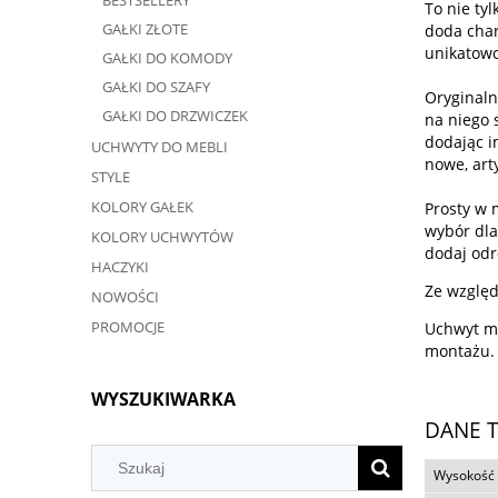
BESTSELLERY
To nie ty
GAŁKI ZŁOTE
doda char
unikatowo
GAŁKI DO KOMODY
GAŁKI DO SZAFY
Oryginaln
GAŁKI DO DRZWICZEK
na niego 
dodając i
UCHWYTY DO MEBLI
nowe, art
STYLE
KOLORY GAŁEK
Prosty w 
wybór dla
KOLORY UCHWYTÓW
dodaj odr
HACZYKI
Ze względ
NOWOŚCI
PROMOCJE
Uchwyt m
montażu.
WYSZUKIWARKA
DANE 
Wysokość