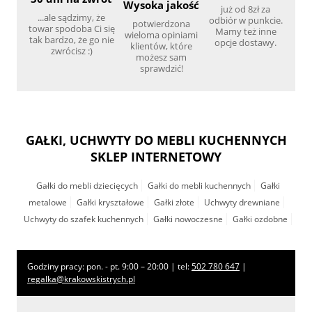
Wysoka jakość
już od 8zł za
...ale sądzimy, że
odbiór w punkcie.
potwierdzona
towar spodoba Ci się
Mamy też inne
wieloma opiniami
tak bardzo, że go nie
opcje dostawy.
klientów, które
zwrócisz :)
możesz sam
sprawdzić!
GAŁKI, UCHWYTY DO MEBLI KUCHENNYCH
SKLEP INTERNETOWY
Gałki do mebli dziecięcych
Gałki do mebli kuchennych
Gałki
metalowe
Gałki kryształowe
Gałki złote
Uchwyty drewniane
Uchwyty do szafek kuchennych
Gałki nowoczesne
Gałki ozdobne
Godziny pracy: pon. - pt. 9:00 – 20:00 | tel:
502 780 647
|
regalka@krakowskistrych.pl