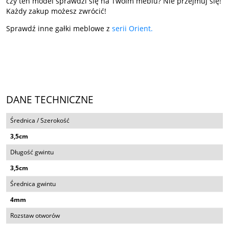
czy ten model sprawdzi się na Twoim meblu? Nie przejmuj się!
Każdy zakup możesz zwrócić!
Sprawdź inne gałki meblowe z
serii Orient.
DANE TECHNICZNE
Średnica / Szerokość
3,5cm
Długość gwintu
3,5cm
Średnica gwintu
4mm
Rozstaw otworów