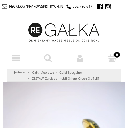
REGALKA@KRAKOWSKISTRYCH.PL
502 780 647
Jesteś w:
»
»
Gałki Meblowe
Gałki Specjalne
»
ZESTAW Gałek do mebli Orient Green OUTLET