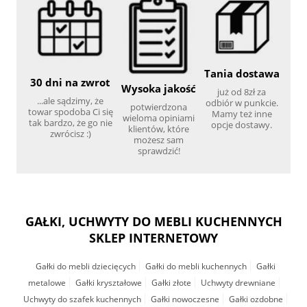
Tania dostawa
30 dni na zwrot
Wysoka jakość
już od 8zł za
...ale sądzimy, że
odbiór w punkcie.
potwierdzona
towar spodoba Ci się
Mamy też inne
wieloma opiniami
tak bardzo, że go nie
opcje dostawy.
klientów, które
zwrócisz :)
możesz sam
sprawdzić!
GAŁKI, UCHWYTY DO MEBLI KUCHENNYCH
SKLEP INTERNETOWY
Gałki do mebli dziecięcych
Gałki do mebli kuchennych
Gałki
metalowe
Gałki kryształowe
Gałki złote
Uchwyty drewniane
Uchwyty do szafek kuchennych
Gałki nowoczesne
Gałki ozdobne