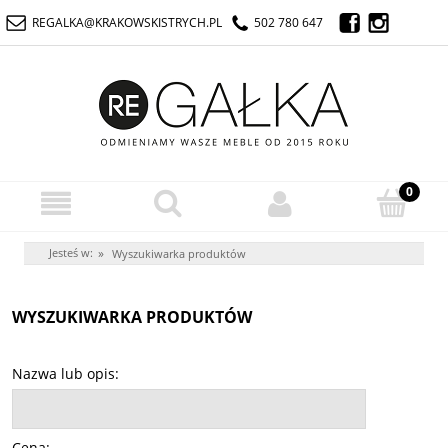
REGALKA@KRAKOWSKISTRYCH.PL
502 780 647
Jesteś w:
»
Wyszukiwarka produktów
WYSZUKIWARKA PRODUKTÓW
Nazwa lub opis:
Cena: