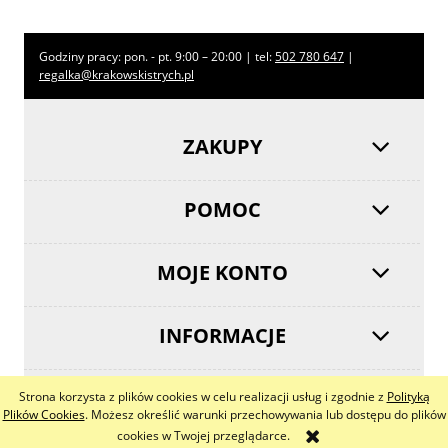
Godziny pracy: pon. - pt. 9:00 – 20:00 | tel:
502 780 647
|
regalka@krakowskistrych.pl
ZAKUPY
POMOC
MOJE KONTO
INFORMACJE
Strona korzysta z plików cookies w celu realizacji usług i zgodnie z
Polityką
pokaż pełną wersję strony
Plików Cookies
. Możesz określić warunki przechowywania lub dostępu do plików
cookies w Twojej przeglądarce.
Sklep internetowy Shoper.pl