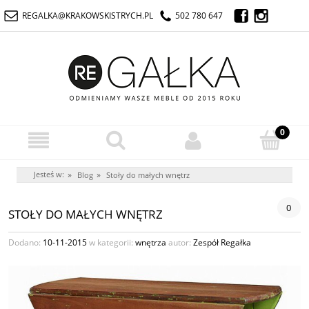
REGALKA@KRAKOWSKISTRYCH.PL
502 780 647
Jesteś w:
»
»
Blog
Stoły do małych wnętrz
0
STOŁY DO MAŁYCH WNĘTRZ
Dodano:
10-11-2015
w kategorii:
wnętrza
autor:
Zespół Regałka