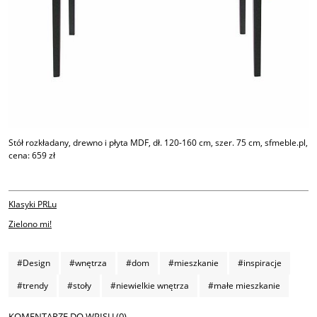
Stół rozkładany, drewno i płyta MDF, dł. 120-160 cm, szer. 75 cm, sfmeble.pl,
cena: 659 zł
Klasyki PRLu
Zielono mi!
#Design
#wnętrza
#dom
#mieszkanie
#inspiracje
#trendy
#stoły
#niewielkie wnętrza
#małe mieszkanie
KOMENTARZE DO WPISU (0)