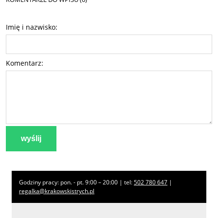
Imię i nazwisko:
Komentarz:
wyślij
Godziny pracy: pon. - pt. 9:00 – 20:00 | tel:
502 780 647
|
regalka@krakowskistrych.pl