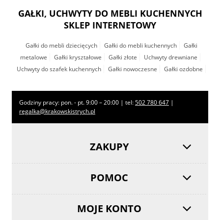
GAŁKI, UCHWYTY DO MEBLI KUCHENNYCH
SKLEP INTERNETOWY
Gałki do mebli dziecięcych
Gałki do mebli kuchennych
Gałki
metalowe
Gałki kryształowe
Gałki złote
Uchwyty drewniane
Uchwyty do szafek kuchennych
Gałki nowoczesne
Gałki ozdobne
Godziny pracy: pon. - pt. 9:00 – 20:00 | tel:
502 780 647
|
regalka@krakowskistrych.pl
ZAKUPY
POMOC
MOJE KONTO