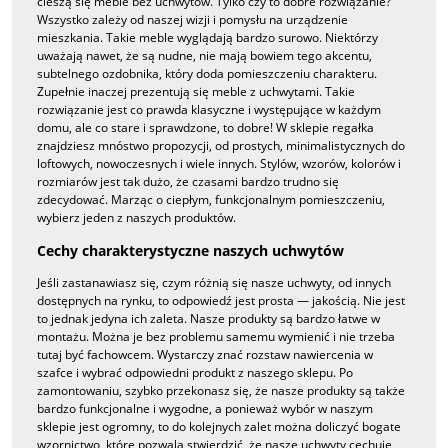
cieszą się meble bez uchwytów. Tylko czy to dobre rozwiązanie?
Wszystko zależy od naszej wizji i pomysłu na urządzenie
mieszkania. Takie meble wyglądają bardzo surowo. Niektórzy
uważają nawet, że są nudne, nie mają bowiem tego akcentu,
subtelnego ozdobnika, który doda pomieszczeniu charakteru.
Zupełnie inaczej prezentują się meble z uchwytami. Takie
rozwiązanie jest co prawda klasyczne i występujące w każdym
domu, ale co stare i sprawdzone, to dobre! W sklepie regałka
znajdziesz mnóstwo propozycji, od prostych, minimalistycznych do
loftowych, nowoczesnych i wiele innych. Stylów, wzorów, kolorów i
rozmiarów jest tak dużo, że czasami bardzo trudno się
zdecydować. Marząc o ciepłym, funkcjonalnym pomieszczeniu,
wybierz jeden z naszych produktów.
Cechy charakterystyczne naszych uchwytów
Jeśli zastanawiasz się, czym różnią się nasze uchwyty, od innych
dostępnych na rynku, to odpowiedź jest prosta — jakością. Nie jest
to jednak jedyna ich zaleta. Nasze produkty są bardzo łatwe w
montażu. Można je bez problemu samemu wymienić i nie trzeba
tutaj być fachowcem. Wystarczy znać rozstaw nawiercenia w
szafce i wybrać odpowiedni produkt z naszego sklepu. Po
zamontowaniu, szybko przekonasz się, że nasze produkty są także
bardzo funkcjonalne i wygodne, a ponieważ wybór w naszym
sklepie jest ogromny, to do kolejnych zalet można doliczyć bogate
wzornictwo, które pozwala stwierdzić, że nasze uchwyty cechuje