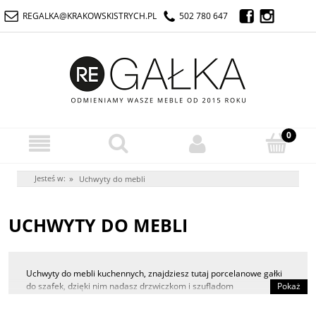
REGALKA@KRAKOWSKISTRYCH.PL
502 780 647
Jesteś w:
»
Uchwyty do mebli
UCHWYTY DO MEBLI
Uchwyty do mebli kuchennych, znajdziesz tutaj porcelanowe gałki
do szafek, dzięki nim nadasz drzwiczkom i szufladom
Pokaż
odpowiedniego sznytu. Odświeżajac meble, dzięki tak prostym
dodatkom możesz nadać im stylu wiejskiego, romantycznego lub