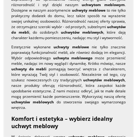
różnorodność i styl dzięki naszym
uchwytom meblowym
.
Dostępne w naszym asortymencie
uchwyty meblowe
to nie tylko
praktyczny dodatek do domu, lecz także sposób na wyrażenie
swojej unikalnej osobowości. Różnorodność naszej oferty sprawia,
że otrzymujesz szeroki wybór - od prostych, subtelnymi
uchwytów
do mebli
, do ozdobnych
uchwytów meblowych
, które dają
charakter każdemu pomieszczeniu, nadając mu styl i wytworność.
Estetycznie wykonane
uchwyty meblowe
nie tylko znacznie
poprawiają funkcjonalność mebli, ale również dodają im elegancji.
Wybór odpowiedniego
uchwytu meblowego
może przemienić
meble, nadając im nowy wygląd i dynamikę. Krótko mówiąc, nasze
uchwyty do mebli
pomagają tworzyć wnętrza z charakterem,
które wyrażają Twój styl i osobowość. Niezależnie od tego, czy
szukasz nowoczesnych czy tradycyjnych
uchwytów meblowych
,
nasze produkty oferują różnorodność, która zaspokoi każde
upodobanie estetyczne. Z nami możesz odkryć, jak te małe detale
mogą przemienić każde pomieszczenie. Wykorzystaj naszą ofertę
uchwytów meblowych
do stworzenia swojego wymarzonego
wnętrza.
Komfort i estetyka – wybierz idealny
uchwyt meblowy
W świecie dekoracji wnętrz
uchwyty meblowe
odgrywają