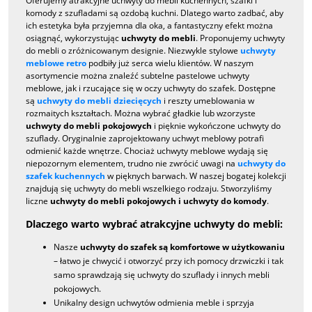
Oferujemy atrakcyjne uchwyty do mebli kuchennych, szafki i
komody z szufladami są ozdobą kuchni. Dlatego warto zadbać, aby
ich estetyka była przyjemna dla oka, a fantastyczny efekt można
osiągnąć, wykorzystując
uchwyty do mebli
. Proponujemy uchwyty
do mebli o zróżnicowanym designie. Niezwykle stylowe
uchwyty
meblowe retro
podbiły już serca wielu klientów. W naszym
asortymencie można znaleźć subtelne pastelowe uchwyty
meblowe, jak i rzucające się w oczy uchwyty do szafek. Dostępne
są
uchwyty do mebli dziecięcych
i reszty umeblowania w
rozmaitych kształtach. Można wybrać gładkie lub wzorzyste
uchwyty do mebli pokojowych
i pięknie wykończone uchwyty do
szuflady. Oryginalnie zaprojektowany uchwyt meblowy potrafi
odmienić każde wnętrze. Chociaż uchwyty meblowe wydają się
niepozornym elementem, trudno nie zwrócić uwagi na
uchwyty do
szafek kuchennych
w pięknych barwach. W naszej bogatej kolekcji
znajdują się uchwyty do mebli wszelkiego rodzaju. Stworzyliśmy
liczne
uchwyty do mebli pokojowych i uchwyty do komody
.
Dlaczego warto wybrać atrakcyjne uchwyty do mebli:
Nasze
uchwyty do szafek są komfortowe w użytkowaniu
– łatwo je chwycić i otworzyć przy ich pomocy drzwiczki i tak
samo sprawdzają się uchwyty do szuflady i innych mebli
pokojowych.
Unikalny design uchwytów odmienia meble i sprzyja