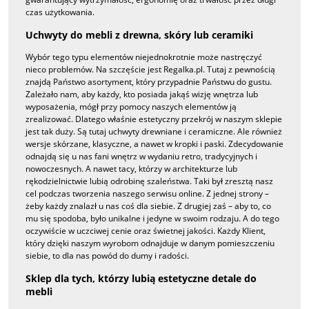
czas użytkowania.
Uchwyty do mebli z drewna, skóry lub ceramiki
Wybór tego typu elementów niejednokrotnie może nastręczyć
nieco problemów. Na szczęście jest Regalka.pl. Tutaj z pewnością
znajdą Państwo asortyment, który przypadnie Państwu do gustu.
Zależało nam, aby każdy, kto posiada jakąś wizję wnętrza lub
wyposażenia, mógł przy pomocy naszych elementów ją
zrealizować. Dlatego właśnie estetyczny przekrój w naszym sklepie
jest tak duży. Są tutaj uchwyty drewniane i ceramiczne. Ale również
wersje skórzane, klasyczne, a nawet w kropki i paski. Zdecydowanie
odnajdą się u nas fani wnętrz w wydaniu retro, tradycyjnych i
nowoczesnych. A nawet tacy, którzy w architekturze lub
rękodzielnictwie lubią odrobinę szaleństwa. Taki był zresztą nasz
cel podczas tworzenia naszego serwisu online. Z jednej strony –
żeby każdy znalazł u nas coś dla siebie. Z drugiej zaś – aby to, co
mu się spodoba, było unikalne i jedyne w swoim rodzaju. A do tego
oczywiście w uczciwej cenie oraz świetnej jakości. Każdy Klient,
który dzięki naszym wyrobom odnajduje w danym pomieszczeniu
siebie, to dla nas powód do dumy i radości.
Sklep dla tych, którzy lubią estetyczne detale do
mebli