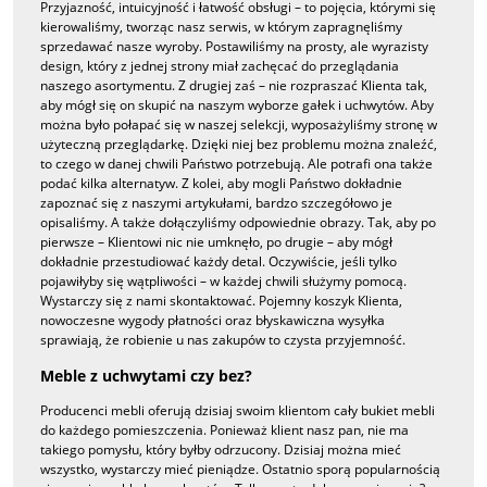
Przyjazność, intuicyjność i łatwość obsługi – to pojęcia, którymi się
kierowaliśmy, tworząc nasz serwis, w którym zapragnęliśmy
sprzedawać nasze wyroby. Postawiliśmy na prosty, ale wyrazisty
design, który z jednej strony miał zachęcać do przeglądania
naszego asortymentu. Z drugiej zaś – nie rozpraszać Klienta tak,
aby mógł się on skupić na naszym wyborze gałek i uchwytów. Aby
można było połapać się w naszej selekcji, wyposażyliśmy stronę w
użyteczną przeglądarkę. Dzięki niej bez problemu można znaleźć,
to czego w danej chwili Państwo potrzebują. Ale potrafi ona także
podać kilka alternatyw. Z kolei, aby mogli Państwo dokładnie
zapoznać się z naszymi artykułami, bardzo szczegółowo je
opisaliśmy. A także dołączyliśmy odpowiednie obrazy. Tak, aby po
pierwsze – Klientowi nic nie umknęło, po drugie – aby mógł
dokładnie przestudiować każdy detal. Oczywiście, jeśli tylko
pojawiłyby się wątpliwości – w każdej chwili służymy pomocą.
Wystarczy się z nami skontaktować. Pojemny koszyk Klienta,
nowoczesne wygody płatności oraz błyskawiczna wysyłka
sprawiają, że robienie u nas zakupów to czysta przyjemność.
Meble z uchwytami czy bez?
Producenci mebli oferują dzisiaj swoim klientom cały bukiet mebli
do każdego pomieszczenia. Ponieważ klient nasz pan, nie ma
takiego pomysłu, który byłby odrzucony. Dzisiaj można mieć
wszystko, wystarczy mieć pieniądze. Ostatnio sporą popularnością