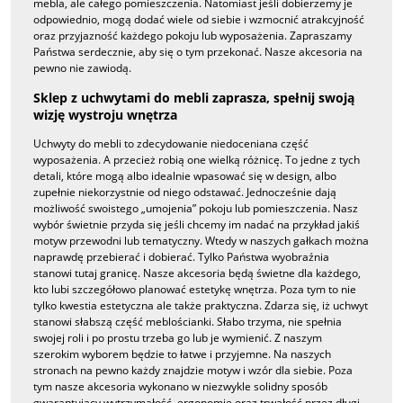
mebla, ale całego pomieszczenia. Natomiast jeśli dobierzemy je
odpowiednio, mogą dodać wiele od siebie i wzmocnić atrakcyjność
oraz przyjazność każdego pokoju lub wyposażenia. Zapraszamy
Państwa serdecznie, aby się o tym przekonać. Nasze akcesoria na
pewno nie zawiodą.
Sklep z uchwytami do mebli zaprasza, spełnij swoją
wizję wystroju wnętrza
Uchwyty do mebli to zdecydowanie niedoceniana część
wyposażenia. A przecież robią one wielką różnicę. To jedne z tych
detali, które mogą albo idealnie wpasować się w design, albo
zupełnie niekorzystnie od niego odstawać. Jednocześnie dają
możliwość swoistego „umojenia” pokoju lub pomieszczenia. Nasz
wybór świetnie przyda się jeśli chcemy im nadać na przykład jakiś
motyw przewodni lub tematyczny. Wtedy w naszych gałkach można
naprawdę przebierać i dobierać. Tylko Państwa wyobraźnia
stanowi tutaj granicę. Nasze akcesoria będą świetne dla każdego,
kto lubi szczegółowo planować estetykę wnętrza. Poza tym to nie
tylko kwestia estetyczna ale także praktyczna. Zdarza się, iż uchwyt
stanowi słabszą część meblościanki. Słabo trzyma, nie spełnia
swojej roli i po prostu trzeba go lub je wymienić. Z naszym
szerokim wyborem będzie to łatwe i przyjemne. Na naszych
stronach na pewno każdy znajdzie motyw i wzór dla siebie. Poza
tym nasze akcesoria wykonano w niezwykle solidny sposób
gwarantujący wytrzymałość, ergonomię oraz trwałość przez długi