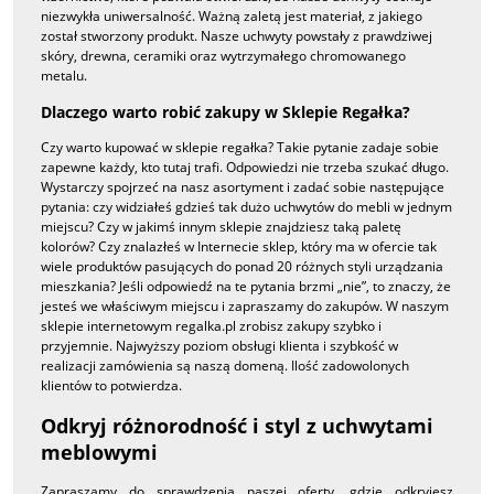
niezwykła uniwersalność. Ważną zaletą jest materiał, z jakiego
został stworzony produkt. Nasze uchwyty powstały z prawdziwej
skóry, drewna, ceramiki oraz wytrzymałego chromowanego
metalu.
Dlaczego warto robić zakupy w Sklepie Regałka?
Czy warto kupować w sklepie regałka? Takie pytanie zadaje sobie
zapewne każdy, kto tutaj trafi. Odpowiedzi nie trzeba szukać długo.
Wystarczy spojrzeć na nasz asortyment i zadać sobie następujące
pytania: czy widziałeś gdzieś tak dużo uchwytów do mebli w jednym
miejscu? Czy w jakimś innym sklepie znajdziesz taką paletę
kolorów? Czy znalazłeś w Internecie sklep, który ma w ofercie tak
wiele produktów pasujących do ponad 20 różnych styli urządzania
mieszkania? Jeśli odpowiedź na te pytania brzmi „nie”, to znaczy, że
jesteś we właściwym miejscu i zapraszamy do zakupów. W naszym
sklepie internetowym regalka.pl zrobisz zakupy szybko i
przyjemnie. Najwyższy poziom obsługi klienta i szybkość w
realizacji zamówienia są naszą domeną. Ilość zadowolonych
klientów to potwierdza.
Odkryj różnorodność i styl z uchwytami
meblowymi
Zapraszamy do sprawdzenia naszej oferty, gdzie odkryjesz