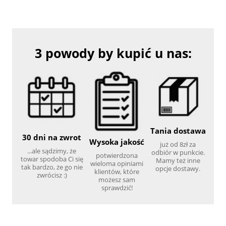
3 powody by kupić u nas:
Tania dostawa
30 dni na zwrot
Wysoka jakość
już od 8zł za
...ale sądzimy, że
odbiór w punkcie.
potwierdzona
towar spodoba Ci się
Mamy też inne
wieloma opiniami
tak bardzo, że go nie
opcje dostawy.
klientów, które
zwrócisz :)
możesz sam
sprawdzić!