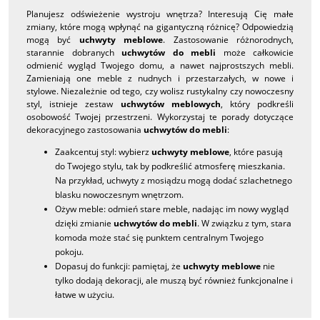
Planujesz odświeżenie wystroju wnętrza? Interesują Cię małe
zmiany, które mogą wpłynąć na gigantyczną różnicę? Odpowiedzią
mogą być
uchwyty meblowe
. Zastosowanie różnorodnych,
starannie dobranych
uchwytów do mebli
może całkowicie
odmienić wygląd Twojego domu, a nawet najprostszych mebli.
Zamieniają one meble z nudnych i przestarzałych, w nowe i
stylowe. Niezależnie od tego, czy wolisz rustykalny czy nowoczesny
styl, istnieje zestaw
uchwytów meblowych
, który podkreśli
osobowość Twojej przestrzeni. Wykorzystaj te porady dotyczące
dekoracyjnego zastosowania
uchwytów do mebli
:
Zaakcentuj styl: wybierz
uchwyty meblowe
, które pasują
do Twojego stylu, tak by podkreślić atmosferę mieszkania.
Na przykład, uchwyty z mosiądzu mogą dodać szlachetnego
blasku nowoczesnym wnętrzom.
Ożyw meble: odmień stare meble, nadając im nowy wygląd
dzięki zmianie
uchwytów do mebli
. W związku z tym, stara
komoda może stać się punktem centralnym Twojego
pokoju.
Dopasuj do funkcji: pamiętaj, że
uchwyty meblowe
nie
tylko dodają dekoracji, ale muszą być również funkcjonalne i
łatwe w użyciu.