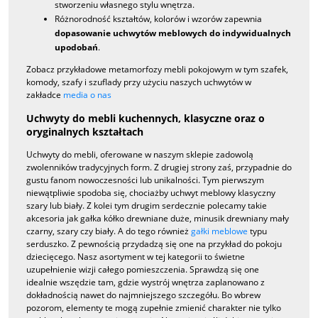
stworzeniu własnego stylu wnętrza.
Różnorodność kształtów, kolorów i wzorów zapewnia
dopasowanie uchwytów meblowych do indywidualnych
upodobań
.
Zobacz przykładowe metamorfozy mebli pokojowym w tym szafek,
komody, szafy i szuflady przy użyciu naszych uchwytów w
zakładce
media o nas
Uchwyty do mebli kuchennych, klasyczne oraz o
oryginalnych kształtach
Uchwyty do mebli, oferowane w naszym sklepie zadowolą
zwolenników tradycyjnych form. Z drugiej strony zaś, przypadnie do
gustu fanom nowoczesności lub unikalności. Tym pierwszym
niewątpliwie spodoba się, chociażby uchwyt meblowy klasyczny
szary lub biały. Z kolei tym drugim serdecznie polecamy takie
akcesoria jak gałka kółko drewniane duże, minusik drewniany mały
czarny, szary czy biały. A do tego również
gałki meblowe
typu
serduszko. Z pewnością przydadzą się one na przykład do pokoju
dziecięcego. Nasz asortyment w tej kategorii to świetne
uzupełnienie wizji całego pomieszczenia. Sprawdzą się one
idealnie wszędzie tam, gdzie wystrój wnętrza zaplanowano z
dokładnością nawet do najmniejszego szczegółu. Bo wbrew
pozorom, elementy te mogą zupełnie zmienić charakter nie tylko