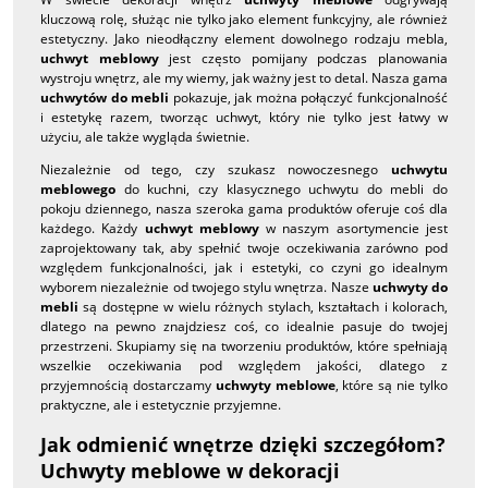
kluczową rolę, służąc nie tylko jako element funkcyjny, ale również
estetyczny. Jako nieodłączny element dowolnego rodzaju mebla,
uchwyt meblowy
jest często pomijany podczas planowania
wystroju wnętrz, ale my wiemy, jak ważny jest to detal. Nasza gama
uchwytów do mebli
pokazuje, jak można połączyć funkcjonalność
i estetykę razem, tworząc uchwyt, który nie tylko jest łatwy w
użyciu, ale także wygląda świetnie.
Niezależnie od tego, czy szukasz nowoczesnego
uchwytu
meblowego
do kuchni, czy klasycznego uchwytu do mebli do
pokoju dziennego, nasza szeroka gama produktów oferuje coś dla
każdego. Każdy
uchwyt meblowy
w naszym asortymencie jest
zaprojektowany tak, aby spełnić twoje oczekiwania zarówno pod
względem funkcjonalności, jak i estetyki, co czyni go idealnym
wyborem niezależnie od twojego stylu wnętrza. Nasze
uchwyty do
mebli
są dostępne w wielu różnych stylach, kształtach i kolorach,
dlatego na pewno znajdziesz coś, co idealnie pasuje do twojej
przestrzeni. Skupiamy się na tworzeniu produktów, które spełniają
wszelkie oczekiwania pod względem jakości, dlatego z
przyjemnością dostarczamy
uchwyty meblowe
, które są nie tylko
praktyczne, ale i estetycznie przyjemne.
Jak odmienić wnętrze dzięki szczegółom?
Uchwyty meblowe w dekoracji