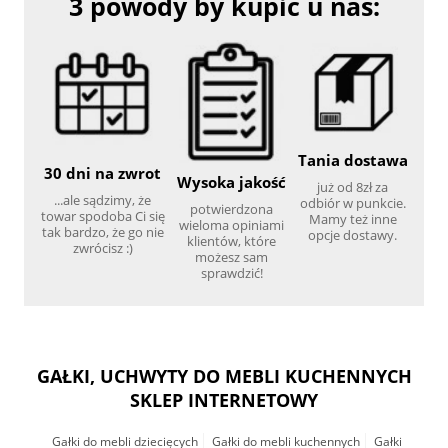
3 powody by kupić u nas:
Tania dostawa
30 dni na zwrot
Wysoka jakość
już od 8zł za
...ale sądzimy, że
odbiór w punkcie.
potwierdzona
towar spodoba Ci się
Mamy też inne
wieloma opiniami
tak bardzo, że go nie
opcje dostawy.
klientów, które
zwrócisz :)
możesz sam
sprawdzić!
GAŁKI, UCHWYTY DO MEBLI KUCHENNYCH
SKLEP INTERNETOWY
Gałki do mebli dziecięcych
Gałki do mebli kuchennych
Gałki