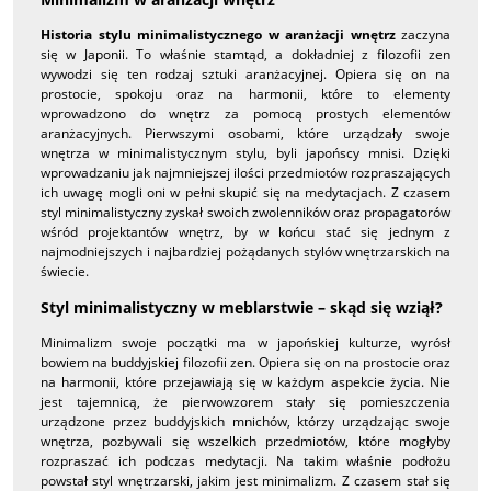
Historia stylu minimalistycznego w aranżacji wnętrz
zaczyna
się w Japonii. To właśnie stamtąd, a dokładniej z filozofii zen
wywodzi się ten rodzaj sztuki aranżacyjnej. Opiera się on na
prostocie, spokoju oraz na harmonii, które to elementy
wprowadzono do wnętrz za pomocą prostych elementów
aranżacyjnych. Pierwszymi osobami, które urządzały swoje
wnętrza w minimalistycznym stylu, byli japońscy mnisi. Dzięki
wprowadzaniu jak najmniejszej ilości przedmiotów rozpraszających
ich uwagę mogli oni w pełni skupić się na medytacjach. Z czasem
styl minimalistyczny zyskał swoich zwolenników oraz propagatorów
wśród projektantów wnętrz, by w końcu stać się jednym z
najmodniejszych i najbardziej pożądanych stylów wnętrzarskich na
świecie.
Styl minimalistyczny w meblarstwie – skąd się wziął?
Minimalizm swoje początki ma w japońskiej kulturze, wyrósł
bowiem na buddyjskiej filozofii zen. Opiera się on na prostocie oraz
na harmonii, które przejawiają się w każdym aspekcie życia. Nie
jest tajemnicą, że pierwowzorem stały się pomieszczenia
urządzone przez buddyjskich mnichów, którzy urządzając swoje
wnętrza, pozbywali się wszelkich przedmiotów, które mogłyby
rozpraszać ich podczas medytacji. Na takim właśnie podłożu
powstał styl wnętrzarski, jakim jest minimalizm. Z czasem stał się