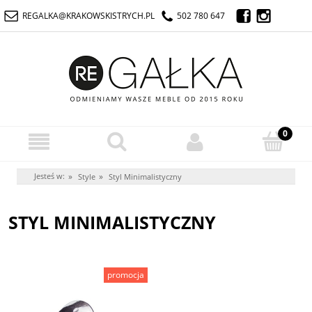
REGALKA@KRAKOWSKISTRYCH.PL
502 780 647
Jesteś w:
»
»
Style
Styl Minimalistyczny
STYL MINIMALISTYCZNY
promocja