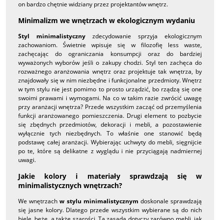
on bardzo chętnie widziany przez projektantów wnętrz.
Minimalizm we wnętrzach w ekologicznym wydaniu
Styl minimalistyczny
zdecydowanie sprzyja ekologicznym
zachowaniom. Świetnie wpisuje się w filozofię less waste,
zachęcając do ograniczania konsumpcji oraz do bardziej
wyważonych wyborów jeśli o zakupy chodzi. Styl ten zachęca do
rozważnego aranżowania wnętrz oraz projektuje tak wnętrza, by
znajdowały się w nim niezbędne i funkcjonalne przedmioty. Wnętrz
w tym stylu nie jest pomimo to prosto urządzić, bo rządzą się one
swoimi prawami i wymogami. Na co w takim razie zwrócić uwagę
przy aranżacji wnętrza? Przede wszystkim zacząć od przemyślenia
funkcji aranżowanego pomieszczenia. Drugi element to pozbycie
się zbędnych przedmiotów, dekoracji i mebli, a pozostawienie
wyłącznie tych niezbędnych. To właśnie one stanowić będą
podstawę całej aranżacji. Wybierając uchwyty do mebli, sięgnijcie
po te, które są delikatne z wyglądu i nie przyciągają nadmiernej
uwagi.
Jakie kolory i materiały sprawdzają się w
minimalistycznych wnętrzach?
We wnętrzach
w stylu minimalistycznym
doskonale sprawdzają
się jasne kolory. Dlatego przede wszystkim wybierane są do nich
biele, beże, a także szarości. Ta zasada dotyczy zarówno mebli, jak