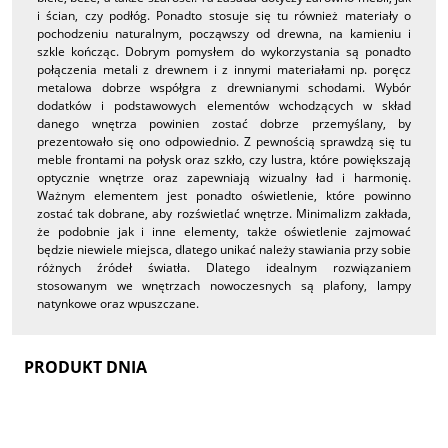
i ścian, czy podłóg. Ponadto stosuje się tu również materiały o
pochodzeniu naturalnym, począwszy od drewna, na kamieniu i
szkle kończąc. Dobrym pomysłem do wykorzystania są ponadto
połączenia metali z drewnem i z innymi materiałami np. poręcz
metalowa dobrze współgra z drewnianymi schodami. Wybór
dodatków i podstawowych elementów wchodzących w skład
danego wnętrza powinien zostać dobrze przemyślany, by
prezentowało się ono odpowiednio. Z pewnością sprawdzą się tu
meble frontami na połysk oraz szkło, czy lustra, które powiększają
optycznie wnętrze oraz zapewniają wizualny ład i harmonię.
Ważnym elementem jest ponadto oświetlenie, które powinno
zostać tak dobrane, aby rozświetlać wnętrze. Minimalizm zakłada,
że podobnie jak i inne elementy, także oświetlenie zajmować
będzie niewiele miejsca, dlatego unikać należy stawiania przy sobie
różnych źródeł światła. Dlatego idealnym rozwiązaniem
stosowanym we wnętrzach nowoczesnych są plafony, lampy
natynkowe oraz wpuszczane.
PRODUKT DNIA