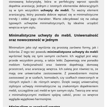
stonowaną kolorystykę, która w perfekcyjny wprost sposób
dopełnia aranżację. Jednym z istotnych elementów dekoracyjnych
są w tym wszystkim
uchwyty do mebli
. To ważny element
aranżacyjny, który pozwala dobrze wpisać się w minimalistyczne
trendy i oddać jego charakter. Warto zdecydować się na zakup
typowych uchwytów minimalistycznych, by idealnie urządzić
wnętrza w tym stylu.
Minimalistyczne uchwyty do mebli, Uniwersalność
oraz nowoczesność w jednym
Minimalizm jako styl wyróżnia się prostotą zarówno formy, jak i
kolorów. Z tego też powodu
minimalistyczne uchwyty do mebli
wyróżniać będą się tymi samymi cechami. Ich wygląd jest więc
przede wszystkim prosty, a także lekki. Zapewniają one ponadto
meblom funkcjonalność oraz świetnie dopełniają domową
przestrzeń, oraz aranżację wnętrza. Ich zaletą jest również to, że
mają one uniwersalne zastosowanie. Z powodzeniem można
zastosować je w szafach, komodach, czy szafkach stworzonych w
różnych stylach i do różnych wnętrz. Dzięki swojej uniwersalnej
stylistyce uchwyty minimalistyczne są znakomitym dopełnieniem
mebli, szczególnie zaś mebli w tym samym stylu. Tworzą one wraz
z minimalistycznymi meblami spójną całość, przez co wnętrze
wygląda wyjątkowo harmonijnie.
Minimalizm w aranżacji wnętrz