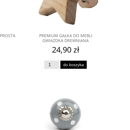
powiadom o dostępności
do ko
 PROSTA
PREMIUM GAŁKA DO MEBLI
GWIAZDKA DREWNIANA
24,90 zł
do koszyka