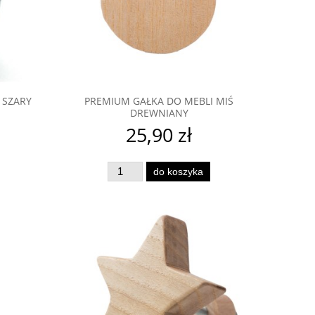
 SZARY
PREMIUM GAŁKA DO MEBLI MIŚ
DREWNIANY
25,90 zł
do koszyka
an
Gałka do mebli porcelanowe
Gałka do mebl
Serduszko różowe
16,90 zł
25,9