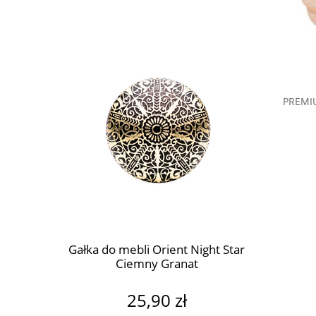
PREMI
t Green
Gałka do mebli Orient Night Star
Gałka d
Ciemny Granat
intens
25,90 zł