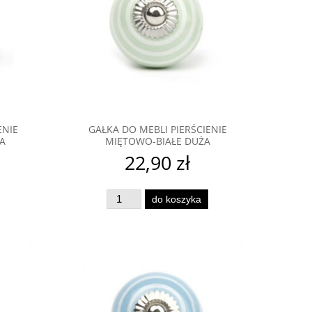
ENIE
GAŁKA DO MEBLI PIERŚCIENIE
A
MIĘTOWO-BIAŁE DUŻA
22,90 zł
do koszyka