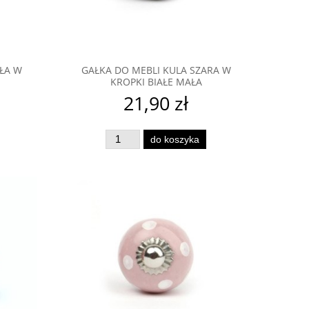
AŁA W
GAŁKA DO MEBLI KULA SZARA W
KROPKI BIAŁE MAŁA
21,90 zł
do koszyka