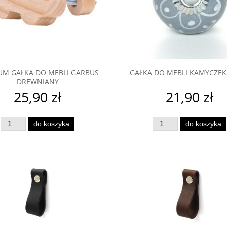
UM GAŁKA DO MEBLI GARBUS
GAŁKA DO MEBLI KAMYCZEK
DREWNIANY
25,90 zł
21,90 zł
do koszyka
do koszyka
o mebli Kula pastelowa
Gałka do mebli Orient Marocc
ywna niebieska mała
White
16,90 zł
23,90 zł