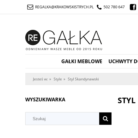
REGALKA@KRAKOWSKISTRYCH.PL
502 780 647
GAŁKI MEBLOWE
UCHWYTY D
Jesteś w:
»
Style
»
Styl Skandynawski
STYL
WYSZUKIWARKA