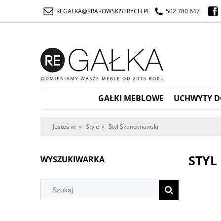
REGALKA@KRAKOWSKISTRYCH.PL
502 780 647
GAŁKI MEBLOWE
UCHWYTY D
Jesteś w:
»
Style
»
Styl Skandynawski
STYL
WYSZUKIWARKA