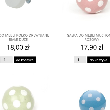
DO MEBLI KÓŁKO DREWNIANE
GAŁKA DO MEBLI MUCH
BIAŁE DUŻE
RÓŻOWY
18,00 zł
17,90 zł
do koszyka
do koszyka
o mebli Kula pastelowa
Gałka do mebli Orient Marocc
ywna niebieska mała
White
16,90 zł
23,90 zł