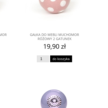
OMOR
GAŁKA DO MEBLI MUCHOMOR
RÓŻOWY 2 GATUNEK
19,90 zł
do koszyka
an
Gałka do mebli porcelanowe
Gałka do mebl
Serduszko różowe
16,90 zł
25,9