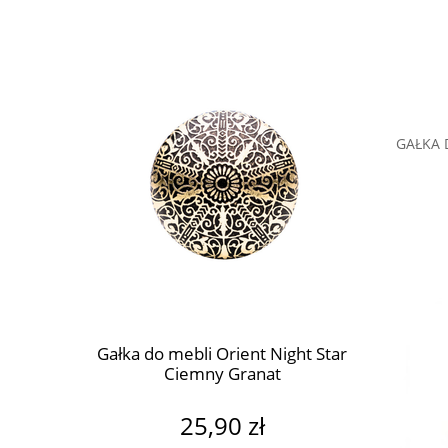
GAŁKA 
t Green
Gałka do mebli Orient Night Star
Gałka d
Ciemny Granat
intens
25,90 zł