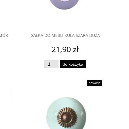
powiadom o dostępności
do ko
OMOR
GAŁKA DO MEBLI KULA SZARA DUŻA
21,90 zł
do koszyka
nowość