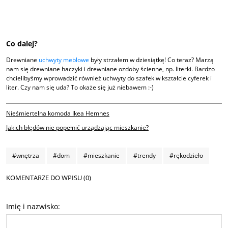
Co dalej?
Drewniane
uchwyty meblowe
były strzałem w dziesiątkę! Co teraz? Marzą
nam się drewniane haczyki i drewniane ozdoby ścienne, np. literki. Bardzo
chcielibyśmy wprowadzić również uchwyty do szafek w kształcie cyferek i
liter. Czy nam się uda? To okaże się już niebawem :-)
Nieśmiertelna komoda Ikea Hemnes
Jakich błędów nie popełnić urządzając mieszkanie?
#wnętrza
#dom
#mieszkanie
#trendy
#rękodzieło
KOMENTARZE DO WPISU (0)
Imię i nazwisko: