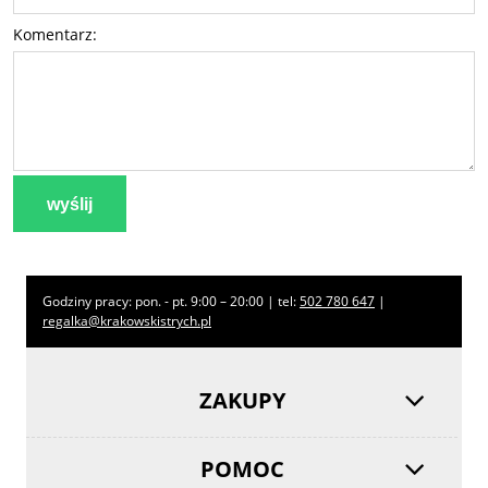
Komentarz:
wyślij
Godziny pracy: pon. - pt. 9:00 – 20:00 | tel:
502 780 647
|
regalka@krakowskistrych.pl
ZAKUPY
POMOC