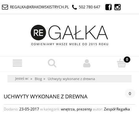
REGALKA@KRAKOWSKISTRYCH.PL
502 780 647
Jesteś w:
»
»
Blog
Uchwyty wykonane z drewna
0
UCHWYTY WYKONANE Z DREWNA
Dodano:
23-05-2017
w kategorii:
wnętrza
,
prezenty
autor:
Zespół Regałka