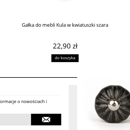
Gałka do mebli Kula w kwiatuszki szara
GAŁKA DO MEBLI KAMYCZ
21,90 zł
22,90 zł
do koszyka
do koszyka
3 powo
nformacje o nowościach i