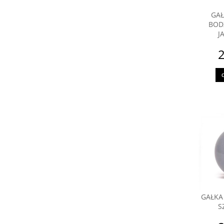
GAŁ
BODZ
J
2
GAŁKA
S