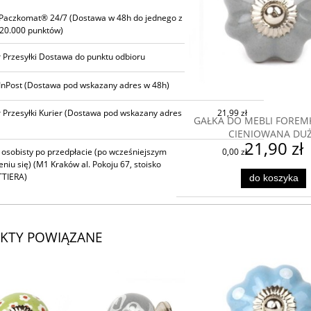
CENA NIE ZAWIERA EWENTUALNYCH
 Paczkomat® 24/7
(Dostawa w 48h do jednego z
14,99 zł
KOSZTÓW PŁATNOŚCI
20.000 punktów)
 Przesyłki Dostawa do punktu odbioru
16,99 zł
InPost
(Dostawa pod wskazany adres w 48h)
18,99 zł
 Przesyłki Kurier
(Dostawa pod wskazany adres
21,99 zł
GAŁKA DO MEBLI FOREM
CIENIOWANA DU
21,90 zł
 osobisty po przedpłacie (po wcześniejszym
0,00 zł
niu się)
(M1 Kraków al. Pokoju 67, stoisko
TIERA)
do koszyka
KTY POWIĄZANE