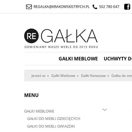
REGALKA@KRAKOWSKISTRYCH.PL
502 780 647
GAŁKI MEBLOWE
UCHWYTY D
Jesteś w:
»
Gałki Meblowe
»
Gałki Kwiatowe
»
Gałka do meb
MENU
GAŁKI MEBLOWE
GAŁKI DO MEBLI DZIECIĘCYCH
GAŁKI DO MEBLI GWIAZDKI