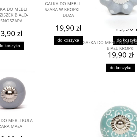
GAŁKA DO MEBLI KULA
GAŁKA DO M
KA DO MEBLI
SZARA W KROPKI BIAŁE
PIERŚCIENIE B
ISZEK BIAŁO-
DUŻA
SZARE DU
ASNOSZARA
19,90 zł
19,90 
3,90 zł
do koszyka
do koszyk
GAŁKA DO MEBLI FOREMK
do koszyka
BIAŁE KROPKI
19,90 zł
do koszyka
 DO MEBLI KULA
ZARA MAŁA