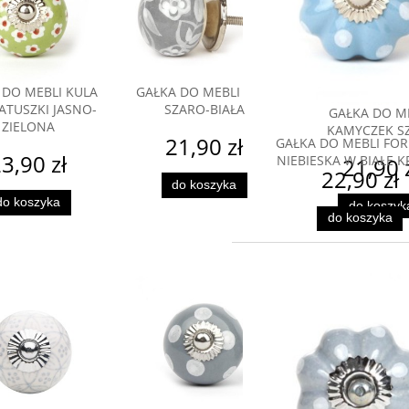
 DO MEBLI KULA
GAŁKA DO MEBLI LILIA
ATUSZKI JASNO-
SZARO-BIAŁA
GAŁKA DO M
ZIELONA
KAMYCZEK S
21,90 zł
GAŁKA DO MEBLI FO
3,90 zł
NIEBIESKA W BIAŁE K
21,90 
22,90 zł
do koszyka
do koszyka
do koszyk
do koszyka