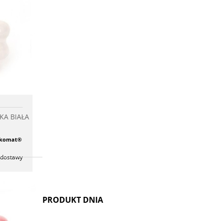
KA
chowalni
KA BIAŁA
czkomat®
 dostawy
PRODUKT DNIA
ula w