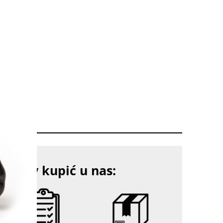
EK SZARY
dy by kupić u nas: