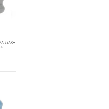
KA SZARA
ŻA