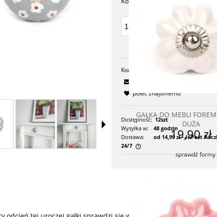
Kolory:
DO KOSZY
dodaj do prze
Kod produktu:
RE046
zapytaj o produkt
poleć znajomemu
GAŁKA DO MEBLI FOREM
Dostępność:
12szt
DUŻA
Wysyłka w:
48 godzin
19,90 zł
Dostawa:
od 14,99 zł
- InPost Pa
24/7
sprawdź formy
Cena nie zawiera ewentualnych
kosztów płatności
ry odcień tej uroczej gałki sprawdzi się w każdym wnętrzu. Nasza k