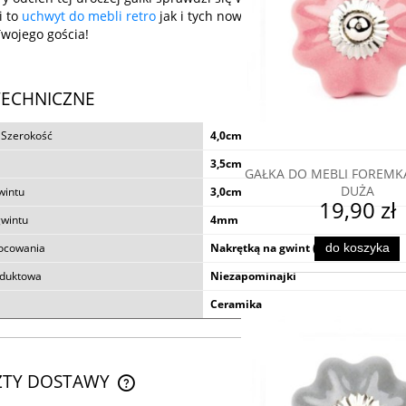
i to
uchwyt do mebli retro
jak i tych nowoczesnych. Będzie cieszyć 
wojego gościa!
TECHNICZNE
 Szerokość
4,0cm
3,5cm
GAŁKA DO MEBLI FOREM
DUŻA
wintu
3,0cm
19,90 zł
gwintu
4mm
ocowania
Nakrętką na gwint (widoczny)
do koszyka
oduktowa
Niezapominajki
GAŁKA DO MEBLI GOLD
Ceramika
24,90 zł
ZTY DOSTAWY
do koszyka