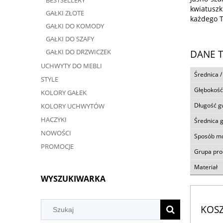
BESTSELLERY
kwiatuszk
GAŁKI ZŁOTE
każdego T
GAŁKI DO KOMODY
GAŁKI DO SZAFY
GAŁKI DO DRZWICZEK
DANE 
UCHWYTY DO MEBLI
Średnica /
STYLE
Głębokość
KOLORY GAŁEK
Długość g
KOLORY UCHWYTÓW
HACZYKI
Średnica 
NOWOŚCI
Sposób m
PROMOCJE
Grupa pr
Materiał
WYSZUKIWARKA
KOS