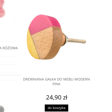
oko
KA RÓŻOWA
 FLOWER
DREWNIANA GAŁKA DO MEBLI MODERN
DREWNIAN
PINK
24,90 zł
do koszyka