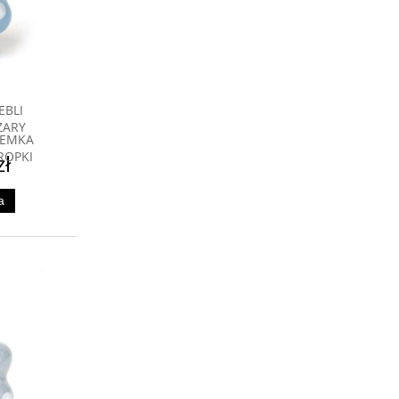
EBLI
ZARY
REMKA
ROPKI
zł
a