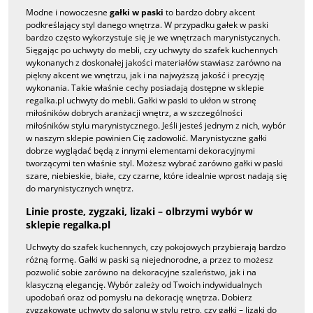
Modne i nowoczesne
gałki w paski
to bardzo dobry akcent
podkreślający styl danego wnętrza. W przypadku gałek w paski
bardzo często wykorzystuje się je we wnętrzach marynistycznych.
Sięgając po uchwyty do mebli, czy uchwyty do szafek kuchennych
wykonanych z doskonałej jakości materiałów stawiasz zarówno na
piękny akcent we wnętrzu, jak i na najwyższą jakość i precyzję
wykonania. Takie właśnie cechy posiadają dostępne w sklepie
regalka.pl uchwyty do mebli. Gałki w paski to ukłon w stronę
miłośników dobrych aranżacji wnętrz, a w szczególności
miłośników stylu marynistycznego. Jeśli jesteś jednym z nich, wybór
w naszym sklepie powinien Cię zadowolić. Marynistyczne gałki
dobrze wyglądać będą z innymi elementami dekoracyjnymi
tworzącymi ten właśnie styl. Możesz wybrać zarówno gałki w paski
szare, niebieskie, białe, czy czarne, które idealnie wprost nadają się
do marynistycznych wnętrz.
Linie proste, zygzaki, lizaki – olbrzymi wybór w
sklepie regalka.pl
Uchwyty do szafek kuchennych, czy pokojowych przybierają bardzo
różną formę. Gałki w paski są niejednorodne, a przez to możesz
pozwolić sobie zarówno na dekoracyjne szaleństwo, jak i na
klasyczną elegancję. Wybór zależy od Twoich indywidualnych
upodobań oraz od pomysłu na dekorację wnętrza. Dobierz
zygzakowate uchwyty do salonu w stylu retro, czy gałki – lizaki do