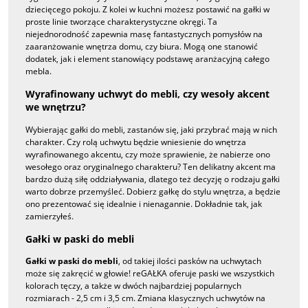
dziecięcego pokoju. Z kolei w kuchni możesz postawić na gałki w
proste linie tworzące charakterystyczne okręgi. Ta
niejednorodność zapewnia masę fantastycznych pomysłów na
zaaranżowanie wnętrza domu, czy biura. Mogą one stanowić
dodatek, jak i element stanowiący podstawę aranżacyjną całego
mebla.
Wyrafinowany uchwyt do mebli, czy wesoły akcent
we wnętrzu?
Wybierając gałki do mebli, zastanów się, jaki przybrać mają w nich
charakter. Czy rolą uchwytu będzie wniesienie do wnętrza
wyrafinowanego akcentu, czy może sprawienie, że nabierze ono
wesołego oraz oryginalnego charakteru? Ten delikatny akcent ma
bardzo dużą siłę oddziaływania, dlatego też decyzję o rodzaju gałki
warto dobrze przemyśleć. Dobierz gałkę do stylu wnętrza, a będzie
ono prezentować się idealnie i nienagannie. Dokładnie tak, jak
zamierzyłeś.
Gałki w paski do mebli
Gałki w paski do mebli
, od takiej ilości pasków na uchwytach
może się zakręcić w głowie! reGAŁKA oferuje paski we wszystkich
kolorach tęczy, a także w dwóch najbardziej popularnych
rozmiarach - 2,5 cm i 3,5 cm. Zmiana klasycznych uchwytów na