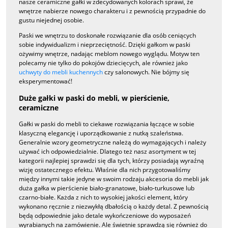
nasze ceramiczne gałki w zdecydowanych kolorach sprawi, że
wnętrze nabierze nowego charakteru i z pewnością przypadnie do
gustu niejednej osobie.
Paski we wnętrzu to doskonałe rozwiązanie dla osób ceniących
sobie indywidualizm i nieprzeciętność. Dzięki gałkom w paski
ożywimy wnętrze, nadając meblom nowego wyglądu. Motyw ten
polecamy nie tylko do pokojów dziecięcych, ale również jako
uchwyty do mebli kuchennych
czy salonowych. Nie bójmy się
eksperymentować!
Duże gałki w paski do mebli, w pierścienie,
ceramiczne
Gałki w paski do mebli to ciekawe rozwiązania łączące w sobie
klasyczną elegancję i uporządkowanie z nutką szaleństwa.
Generalnie wzory geometryczne należą do wymagających i należy
używać ich odpowiedzialnie. Dlatego też nasz asortyment w tej
kategorii najlepiej sprawdzi się dla tych, którzy posiadają wyraźną
wizję ostatecznego efektu. Właśnie dla nich przygotowaliśmy
między innymi takie jedyne w swoim rodzaju akcesoria do mebli jak
duża gałka w pierścienie biało-granatowe, biało-turkusowe lub
czarno-białe. Każda z nich to wysokiej jakości element, który
wykonano ręcznie z niezwykłą dbałością o każdy detal. Z pewnością
będą odpowiednie jako detale wykończeniowe do wyposażeń
wyrabianych na zamówienie. Ale świetnie sprawdzą się również do