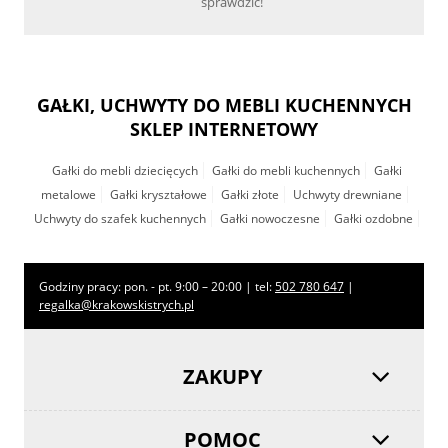
sprawdzić!
GAŁKI, UCHWYTY DO MEBLI KUCHENNYCH
SKLEP INTERNETOWY
Gałki do mebli dziecięcych
Gałki do mebli kuchennych
Gałki
metalowe
Gałki kryształowe
Gałki złote
Uchwyty drewniane
Uchwyty do szafek kuchennych
Gałki nowoczesne
Gałki ozdobne
Godziny pracy: pon. - pt. 9:00 – 20:00 | tel:
502 780 647
|
regalka@krakowskistrych.pl
ZAKUPY
POMOC