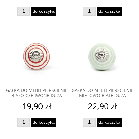
do koszyka
do koszyka
GAŁKA DO MEBLI PIERŚCIENIE
GAŁKA DO MEBLI PIERŚCIENIE
BIAŁO-CZERWONE DUŻA
MIĘTOWO-BIAŁE DUŻA
19,90 zł
22,90 zł
do koszyka
do koszyka