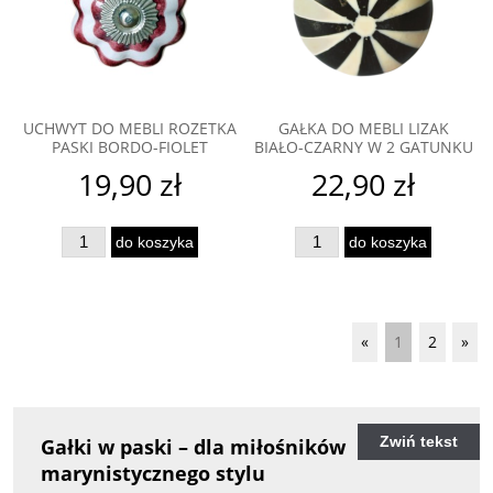
UCHWYT DO MEBLI ROZETKA
GAŁKA DO MEBLI LIZAK
PASKI BORDO-FIOLET
BIAŁO-CZARNY W 2 GATUNKU
19,90 zł
22,90 zł
do koszyka
do koszyka
«
1
2
»
Zwiń tekst
Gałki w paski – dla miłośników
marynistycznego stylu