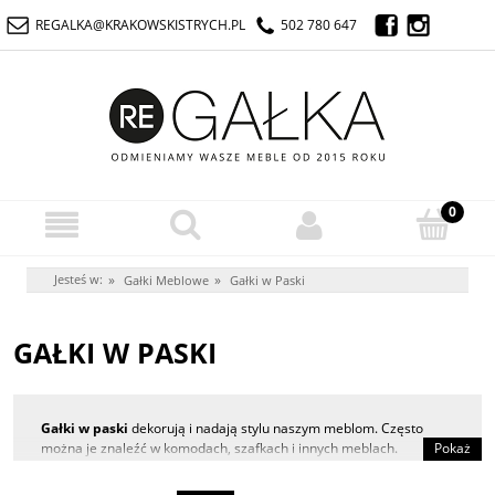
REGALKA@KRAKOWSKISTRYCH.PL
502 780 647
Jesteś w:
»
»
Gałki Meblowe
Gałki w Paski
GAŁKI W PASKI
Gałki w paski
dekorują i nadają stylu naszym meblom. Często
można je znaleźć w komodach, szafkach i innych meblach.
Pokaż
Niektórzy używają ich do wymiany oryginalnych uchwytów w swoich
meblach. Dostępnych jest wiele różnych wzorów w paski, takich jak