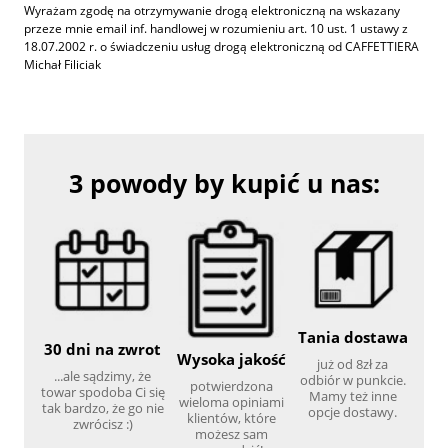
Wyrażam zgodę na otrzymywanie drogą elektroniczną na wskazany
przeze mnie email inf. handlowej w rozumieniu art. 10 ust. 1 ustawy z
18.07.2002 r. o świadczeniu usług drogą elektroniczną od CAFFETTIERA
Michał Filiciak
3 powody by kupić u nas:
Tania dostawa
30 dni na zwrot
Wysoka jakość
już od 8zł za
...ale sądzimy, że
odbiór w punkcie.
potwierdzona
towar spodoba Ci się
Mamy też inne
wieloma opiniami
tak bardzo, że go nie
opcje dostawy.
klientów, które
zwrócisz :)
możesz sam