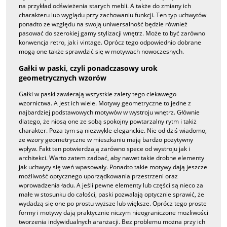
na przykład odświeżenia starych mebli. A także do zmiany ich
charakteru lub wyglądu przy zachowaniu funkcji. Ten typ uchwytów
ponadto ze względu na swoją uniwersalność będzie również
pasować do szerokiej gamy stylizacji wnętrz. Może to być zarówno
konwencja retro, jak i vintage. Oprócz tego odpowiednio dobrane
mogą one także sprawdzić się w motywach nowoczesnych.
Gałki w paski, czyli ponadczasowy urok
geometrycznych wzorów
Gałki w paski zawierają wszystkie zalety tego ciekawego
wzornictwa. A jest ich wiele. Motywy geometryczne to jedne z
najbardziej podstawowych motywów w wystroju wnętrz. Głównie
dlatego, że niosą one ze sobą spokojny powtarzalny rytm i takiż
charakter. Poza tym są niezwykle eleganckie. Nie od dziś wiadomo,
ze wzory geometryczne w mieszkaniu mają bardzo pozytywny
wpływ. Fakt ten potwierdzają zarówno spece od wystroju jak i
architekci. Warto zatem zadbać, aby nawet takie drobne elementy
jak uchwyty się weń wpasowały. Ponadto takie motywy dają jeszcze
możliwość optycznego uporządkowania przestrzeni oraz
wprowadzenia ładu. A jeśli pewne elementy lub części są nieco za
małe w stosunku do całości, paski pozwalają optycznie sprawić, że
wydadzą się one po prostu wyższe lub większe. Oprócz tego proste
formy i motywy dają praktycznie niczym nieograniczone możliwości
tworzenia indywidualnych aranżacji. Bez problemu można przy ich