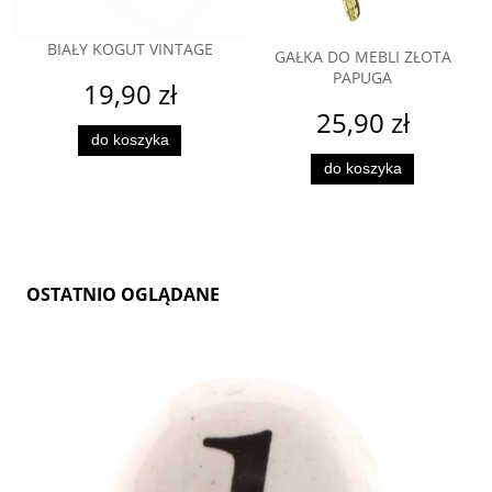
BIAŁY KOGUT VINTAGE
GAŁKA DO MEBLI ZŁOTA
PAPUGA
19,90 zł
25,90 zł
do koszyka
do koszyka
OSTATNIO OGLĄDANE