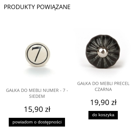
PRODUKTY POWIĄZANE
GAŁKA DO MEBLI PRECEL
CZARNA
GAŁKA DO MEBLI NUMER - 7 -
SIEDEM
19,90 zł
15,90 zł
do koszyka
powiadom o dostępności