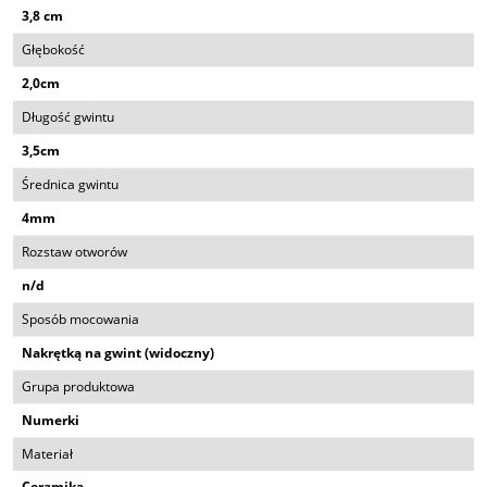
3,8 cm
Głębokość
2,0cm
Długość gwintu
3,5cm
Średnica gwintu
4mm
Rozstaw otworów
n/d
Sposób mocowania
Nakrętką na gwint (widoczny)
Grupa produktowa
Numerki
Materiał
Ceramika