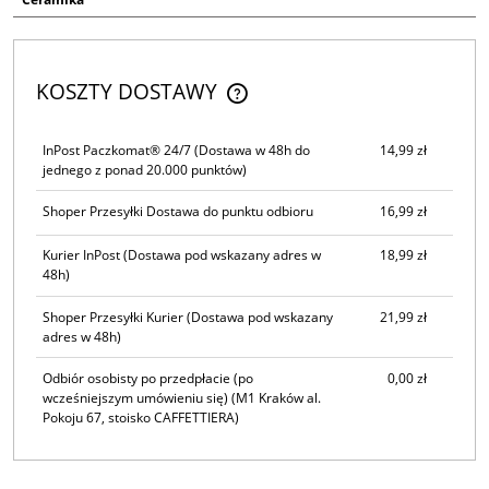
KOSZTY DOSTAWY
CENA NIE ZAWIERA EWENTUALNYCH KOSZTÓW PŁATNOŚCI
InPost Paczkomat® 24/7
(Dostawa w 48h do
14,99 zł
jednego z ponad 20.000 punktów)
Shoper Przesyłki Dostawa do punktu odbioru
16,99 zł
Kurier InPost
(Dostawa pod wskazany adres w
18,99 zł
48h)
Shoper Przesyłki Kurier
(Dostawa pod wskazany
21,99 zł
adres w 48h)
Odbiór osobisty po przedpłacie (po
0,00 zł
wcześniejszym umówieniu się)
(M1 Kraków al.
Pokoju 67, stoisko CAFFETTIERA)