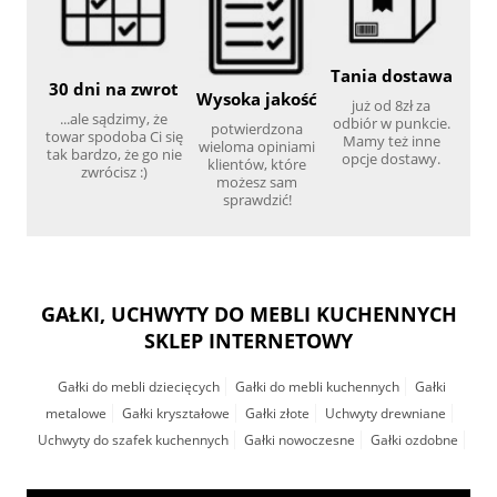
Tania dostawa
30 dni na zwrot
Wysoka jakość
już od 8zł za
...ale sądzimy, że
odbiór w punkcie.
potwierdzona
towar spodoba Ci się
Mamy też inne
wieloma opiniami
tak bardzo, że go nie
opcje dostawy.
klientów, które
zwrócisz :)
możesz sam
sprawdzić!
GAŁKI, UCHWYTY DO MEBLI KUCHENNYCH
SKLEP INTERNETOWY
Gałki do mebli dziecięcych
Gałki do mebli kuchennych
Gałki
metalowe
Gałki kryształowe
Gałki złote
Uchwyty drewniane
Uchwyty do szafek kuchennych
Gałki nowoczesne
Gałki ozdobne