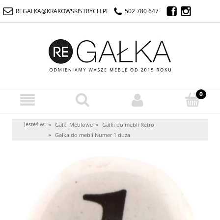
REGALKA@KRAKOWSKISTRYCH.PL
502 780 647
Jesteś w:
»
»
Gałki Meblowe
Gałki do mebli Retro
»
Gałka do mebli Numer 1 duża