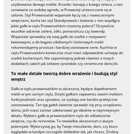
użytkowania danego mebla. Krzesła i kanapy z kutego żelaza, u nas
uznawane za ozdobę ogrodu, w Prowansji umieszczane są w
salonie. Styl Prowansalski wspaniale łączy się z nowoczesnymi
wnętrzami, kocha też styl Skandynawski i świetnie z nim współgra.
Jakie gałki w stylu Prowansalskim możemy polecić? Oczywiście
wszelkie odcienie zieleni, żółci, pomarańczu czy lawendy.
Wspaniale sprawdzą się tutaj gałki do szafek z motywami
kwiatowymi, a do bogato zdobionych i kolorowych mebli
rekomendujemy prostsze i bardziej stonowane serie. Kuchnia w
stylu Prowansalskim koniecznie musi mieć odpowiednie uchwyty do
szafek kuchennych. Nie zapominajmy jednak również o innych
dodatkach, takich jak żeliwne żyrandole czy ceramiczne doniczki.
To małe detale tworzą dobre wrażenie i budują styl
wnętrz
Gałki w stylu prowansalskim to akcesoria, będące dopełnieniem
mebli w tym samym stylu. Dzięki gałkom zapewnisz swoim meblom
funkcjonalność oraz sprawisz, że zyskają one bardzo praktyczne
zastosowania. Ten typ gałek świetnie sprawdzi się przy urządzaniu
domu, jeśli masz zamiar udekorować go idealnie w najmniejszym
detalu. Wybierz gałki w prowansalskim stylu do odświeżenia
wnętrza, czy do remontów. To niewielkie akcesorium o dużym
potencjale. Wykorzystaj go, by Twoje mieszkanie, dom, czy biuro
wyglądało w każdym szczególe dokładnie tak, jak chcesz. Drobny