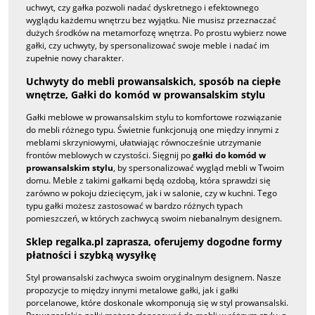
uchwyt, czy gałka pozwoli nadać dyskretnego i efektownego
wyglądu każdemu wnętrzu bez wyjątku. Nie musisz przeznaczać
dużych środków na metamorfozę wnętrza. Po prostu wybierz nowe
gałki, czy uchwyty, by spersonalizować swoje meble i nadać im
zupełnie nowy charakter.
Uchwyty do mebli prowansalskich, sposób na ciepłe
wnętrze, Gałki do komód w prowansalskim stylu
Gałki meblowe w prowansalskim stylu to komfortowe rozwiązanie
do mebli różnego typu. Świetnie funkcjonują one między innymi z
meblami skrzyniowymi, ułatwiając równocześnie utrzymanie
frontów meblowych w czystości. Sięgnij po
gałki do komód w
prowansalskim stylu
, by spersonalizować wygląd mebli w Twoim
domu. Meble z takimi gałkami będą ozdobą, która sprawdzi się
zarówno w pokoju dziecięcym, jak i w salonie, czy w kuchni. Tego
typu gałki możesz zastosować w bardzo różnych typach
pomieszczeń, w których zachwycą swoim niebanalnym designem.
Sklep regalka.pl zaprasza, oferujemy dogodne formy
płatności i szybką wysyłkę
Styl prowansalski zachwyca swoim oryginalnym designem. Nasze
propozycje to między innymi metalowe gałki, jak i gałki
porcelanowe, które doskonale wkomponują się w styl prowansalski.