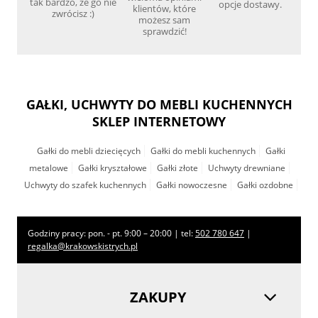
tak bardzo, że go nie
opcje dostawy.
klientów, które
zwrócisz :)
możesz sam
sprawdzić!
GAŁKI, UCHWYTY DO MEBLI KUCHENNYCH
SKLEP INTERNETOWY
Gałki do mebli dziecięcych
Gałki do mebli kuchennych
Gałki
metalowe
Gałki kryształowe
Gałki złote
Uchwyty drewniane
Uchwyty do szafek kuchennych
Gałki nowoczesne
Gałki ozdobne
Godziny pracy: pon. - pt. 9:00 – 20:00 | tel:
502 780 647
|
regalka@krakowskistrych.pl
ZAKUPY