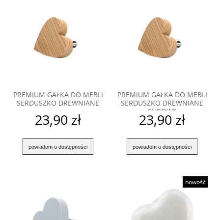
zieleni i koloru lawendy. Wykorzystując odpowiednie uchwyty do
szaf i komód, możesz nadać wnętrzom niepowtarzalnego stylu i
wprowadzić nastrój sielankowej wsi.
PREMIUM GAŁKA DO MEBLI
PREMIUM GAŁKA DO MEBLI
SERDUSZKO DREWNIANE
SERDUSZKO DREWNIANE
SUROWE
23,90 zł
23,90 zł
powiadom o dostępności
powiadom o dostępności
nowość