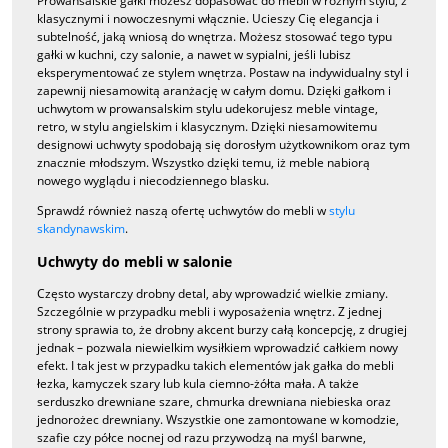
Prowansalskie gałki możesz dopasować do mebli w różnym stylu, z
klasycznymi i nowoczesnymi włącznie. Ucieszy Cię elegancja i
subtelność, jaką wniosą do wnętrza. Możesz stosować tego typu
gałki w kuchni, czy salonie, a nawet w sypialni, jeśli lubisz
eksperymentować ze stylem wnętrza. Postaw na indywidualny styl i
zapewnij niesamowitą aranżację w całym domu. Dzięki gałkom i
uchwytom w prowansalskim stylu udekorujesz meble vintage,
retro, w stylu angielskim i klasycznym. Dzięki niesamowitemu
designowi uchwyty spodobają się dorosłym użytkownikom oraz tym
znacznie młodszym. Wszystko dzięki temu, iż meble nabiorą
nowego wyglądu i niecodziennego blasku.
Sprawdź również naszą ofertę uchwytów do mebli w
stylu
skandynawskim
.
Uchwyty do mebli w salonie
Często wystarczy drobny detal, aby wprowadzić wielkie zmiany.
Szczególnie w przypadku mebli i wyposażenia wnętrz. Z jednej
strony sprawia to, że drobny akcent burzy całą koncepcję, z drugiej
jednak – pozwala niewielkim wysiłkiem wprowadzić całkiem nowy
efekt. I tak jest w przypadku takich elementów jak gałka do mebli
łezka, kamyczek szary lub kula ciemno-żółta mała. A także
serduszko drewniane szare, chmurka drewniana niebieska oraz
jednorożec drewniany. Wszystkie one zamontowane w komodzie,
szafie czy półce nocnej od razu przywodzą na myśl barwne,