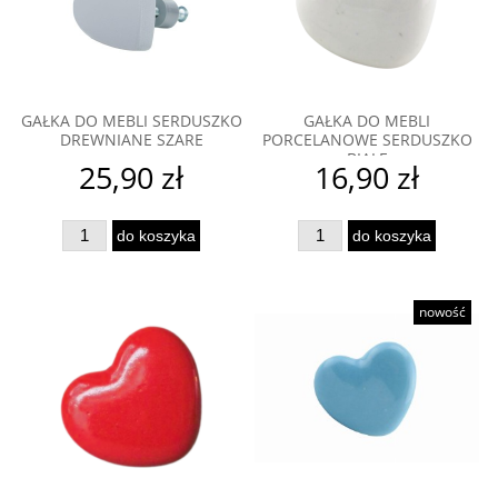
GAŁKA DO MEBLI SERDUSZKO
GAŁKA DO MEBLI
DREWNIANE SZARE
PORCELANOWE SERDUSZKO
BIAŁE
25,90 zł
16,90 zł
do koszyka
do koszyka
nowość