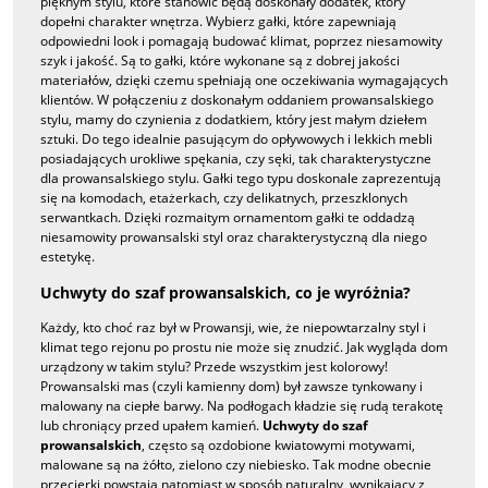
pięknym stylu, które stanowić będą doskonały dodatek, który
dopełni charakter wnętrza. Wybierz gałki, które zapewniają
odpowiedni look i pomagają budować klimat, poprzez niesamowity
szyk i jakość. Są to gałki, które wykonane są z dobrej jakości
materiałów, dzięki czemu spełniają one oczekiwania wymagających
klientów. W połączeniu z doskonałym oddaniem prowansalskiego
stylu, mamy do czynienia z dodatkiem, który jest małym dziełem
sztuki. Do tego idealnie pasującym do opływowych i lekkich mebli
posiadających urokliwe spękania, czy sęki, tak charakterystyczne
dla prowansalskiego stylu. Gałki tego typu doskonale zaprezentują
się na komodach, etażerkach, czy delikatnych, przeszklonych
serwantkach. Dzięki rozmaitym ornamentom gałki te oddadzą
niesamowity prowansalski styl oraz charakterystyczną dla niego
estetykę.
Uchwyty do szaf prowansalskich, co je wyróżnia?
Każdy, kto choć raz był w Prowansji, wie, że niepowtarzalny styl i
klimat tego rejonu po prostu nie może się znudzić. Jak wygląda dom
urządzony w takim stylu? Przede wszystkim jest kolorowy!
Prowansalski mas (czyli kamienny dom) był zawsze tynkowany i
malowany na ciepłe barwy. Na podłogach kładzie się rudą terakotę
lub chroniący przed upałem kamień.
Uchwyty do szaf
prowansalskich
, często są ozdobione kwiatowymi motywami,
malowane są na żółto, zielono czy niebiesko. Tak modne obecnie
przecierki powstają natomiast w sposób naturalny, wynikający z