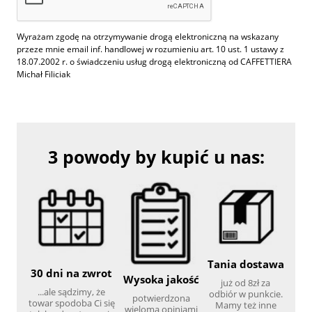
Wyrażam zgodę na otrzymywanie drogą elektroniczną na wskazany
przeze mnie email inf. handlowej w rozumieniu art. 10 ust. 1 ustawy z
18.07.2002 r. o świadczeniu usług drogą elektroniczną od CAFFETTIERA
Michał Filiciak
3 powody by kupić u nas:
Tania dostawa
30 dni na zwrot
Wysoka jakość
już od 8zł za
...ale sądzimy, że
odbiór w punkcie.
potwierdzona
towar spodoba Ci się
Mamy też inne
wieloma opiniami