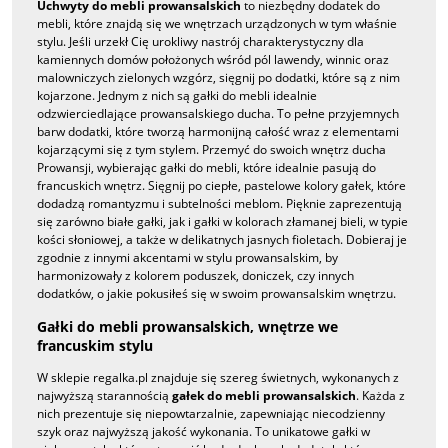
Uchwyty do mebli prowansalskich
to niezbędny dodatek do
mebli, które znajdą się we wnętrzach urządzonych w tym właśnie
stylu. Jeśli urzekł Cię urokliwy nastrój charakterystyczny dla
kamiennych domów położonych wśród pól lawendy, winnic oraz
malowniczych zielonych wzgórz, sięgnij po dodatki, które są z nim
kojarzone. Jednym z nich są gałki do mebli idealnie
odzwierciedlające prowansalskiego ducha. To pełne przyjemnych
barw dodatki, które tworzą harmonijną całość wraz z elementami
kojarzącymi się z tym stylem. Przemyć do swoich wnętrz ducha
Prowansji, wybierając gałki do mebli, które idealnie pasują do
francuskich wnętrz. Sięgnij po ciepłe, pastelowe kolory gałek, które
dodadzą romantyzmu i subtelności meblom. Pięknie zaprezentują
się zarówno białe gałki, jak i gałki w kolorach złamanej bieli, w typie
kości słoniowej, a także w delikatnych jasnych fioletach. Dobieraj je
zgodnie z innymi akcentami w stylu prowansalskim, by
harmonizowały z kolorem poduszek, doniczek, czy innych
dodatków, o jakie pokusiłeś się w swoim prowansalskim wnętrzu.
Gałki do mebli prowansalskich, wnętrze we
francuskim stylu
W sklepie regalka.pl znajduje się szereg świetnych, wykonanych z
najwyższą starannością
gałek do mebli prowansalskich
. Każda z
nich prezentuje się niepowtarzalnie, zapewniając niecodzienny
szyk oraz najwyższą jakość wykonania. To unikatowe gałki w