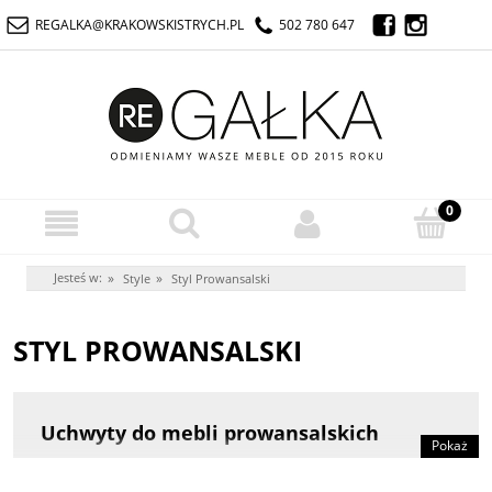
REGALKA@KRAKOWSKISTRYCH.PL
502 780 647
Jesteś w:
»
»
Style
Styl Prowansalski
STYL PROWANSALSKI
Uchwyty do mebli prowansalskich
Pokaż
Uchwyty do mebli prowansalskich
pasują do wnętrz
wykończonych kamieniem, malowanych na biało, z dodatkami