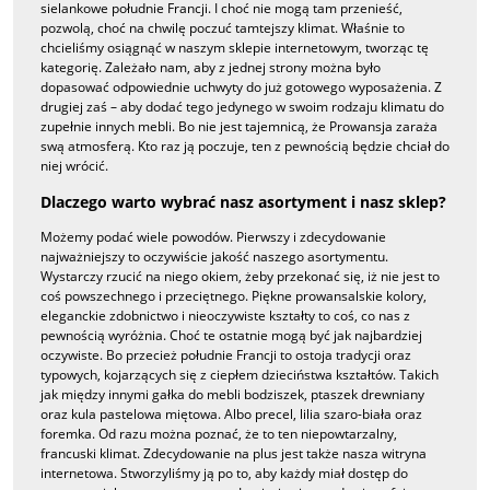
sielankowe południe Francji. I choć nie mogą tam przenieść,
pozwolą, choć na chwilę poczuć tamtejszy klimat. Właśnie to
chcieliśmy osiągnąć w naszym sklepie internetowym, tworząc tę
kategorię. Zależało nam, aby z jednej strony można było
dopasować odpowiednie uchwyty do już gotowego wyposażenia. Z
drugiej zaś – aby dodać tego jedynego w swoim rodzaju klimatu do
zupełnie innych mebli. Bo nie jest tajemnicą, że Prowansja zaraża
swą atmosferą. Kto raz ją poczuje, ten z pewnością będzie chciał do
niej wrócić.
Dlaczego warto wybrać nasz asortyment i nasz sklep?
Możemy podać wiele powodów. Pierwszy i zdecydowanie
najważniejszy to oczywiście jakość naszego asortymentu.
Wystarczy rzucić na niego okiem, żeby przekonać się, iż nie jest to
coś powszechnego i przeciętnego. Piękne prowansalskie kolory,
eleganckie zdobnictwo i nieoczywiste kształty to coś, co nas z
pewnością wyróżnia. Choć te ostatnie mogą być jak najbardziej
oczywiste. Bo przecież południe Francji to ostoja tradycji oraz
typowych, kojarzących się z ciepłem dzieciństwa kształtów. Takich
jak między innymi gałka do mebli bodziszek, ptaszek drewniany
oraz kula pastelowa miętowa. Albo precel, lilia szaro-biała oraz
foremka. Od razu można poznać, że to ten niepowtarzalny,
francuski klimat. Zdecydowanie na plus jest także nasza witryna
internetowa. Stworzyliśmy ją po to, aby każdy miał dostęp do