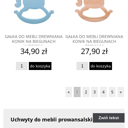
GAŁKA DO MEBLI DREWNIANA
GAŁKA DO MEBLI DREWNIANA
KONIK NA BIEGUNACH
KONIK NA BIEGUNACH
NIEBIESKI
PREMIUM
34,90 zł
27,90 zł
do koszyka
do koszyka
«
1
2
3
4
5
»
Zwiń tekst
Uchwyty do mebli prowansalskich