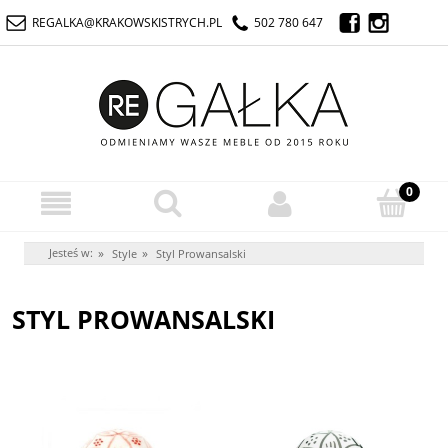
REGALKA@KRAKOWSKISTRYCH.PL
502 780 647
Jesteś w:
»
»
Style
Styl Prowansalski
STYL PROWANSALSKI