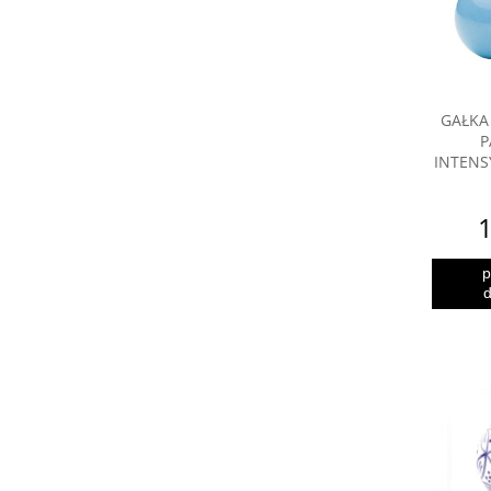
GAŁKA
P
INTENS
1
p
d