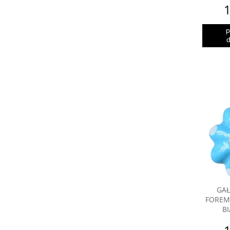
1
p
d
GAŁ
FOREM
B