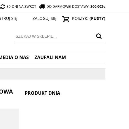
30-DNI NA ZWROT
DO DARMOWEJ DOSTAWY:
300.00
ZŁ
STRUJ SIĘ
ZALOGUJ SIĘ
KOSZYK:
(PUSTY)
MEDIA O NAS
ZAUFALI NAM
ŻOWA
PRODUKT DNIA