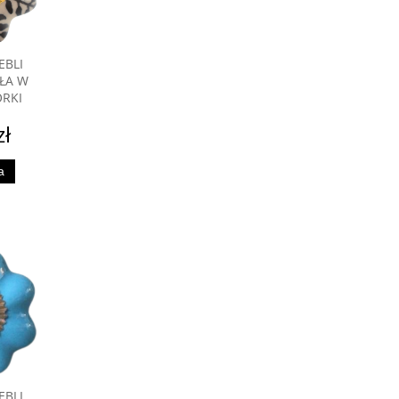
EBLI
ŁA W
RKI
zł
a
EBLI