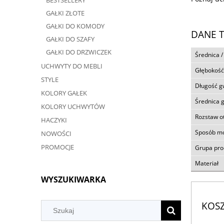
BESTSELLERY
GAŁKI ZŁOTE
GAŁKI DO KOMODY
DANE 
GAŁKI DO SZAFY
GAŁKI DO DRZWICZEK
Średnica /
UCHWYTY DO MEBLI
Głębokość
STYLE
Długość g
KOLORY GAŁEK
Średnica 
KOLORY UCHWYTÓW
Rozstaw 
HACZYKI
Sposób m
NOWOŚCI
PROMOCJE
Grupa pr
Materiał
WYSZUKIWARKA
KOS