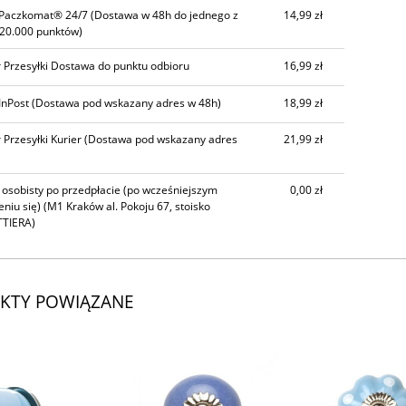
CENA NIE ZAWIERA EWENTUALNYCH
 Paczkomat® 24/7
(Dostawa w 48h do jednego z
14,99 zł
KOSZTÓW PŁATNOŚCI
20.000 punktów)
 Przesyłki Dostawa do punktu odbioru
16,99 zł
InPost
(Dostawa pod wskazany adres w 48h)
18,99 zł
 Przesyłki Kurier
(Dostawa pod wskazany adres
21,99 zł
 osobisty po przedpłacie (po wcześniejszym
0,00 zł
niu się)
(M1 Kraków al. Pokoju 67, stoisko
TIERA)
KTY POWIĄZANE