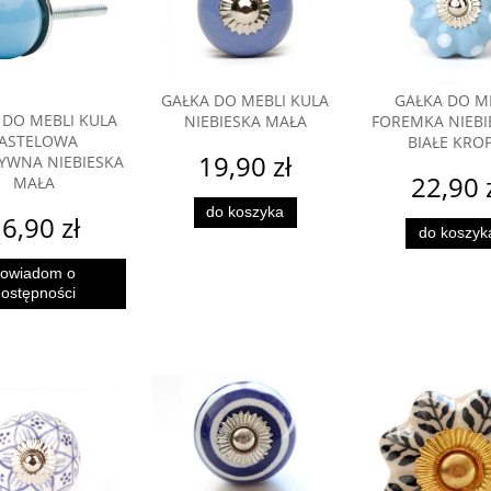
GAŁKA DO MEBLI KULA
GAŁKA DO M
 DO MEBLI KULA
NIEBIESKA MAŁA
FOREMKA NIEBI
ASTELOWA
BIAŁE KROP
19,90 zł
YWNA NIEBIESKA
22,90 
MAŁA
do koszyka
6,90 zł
do koszyk
owiadom o
ostępności