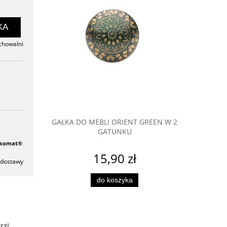
KA
chowalni
ROCZYSTA
GAŁKA DO MEBLI ORIENT GREEN W 2
GAŁKA DO
GATUNKU
czkomat®
15,90 zł
 dostawy
do koszyka
po
rz!