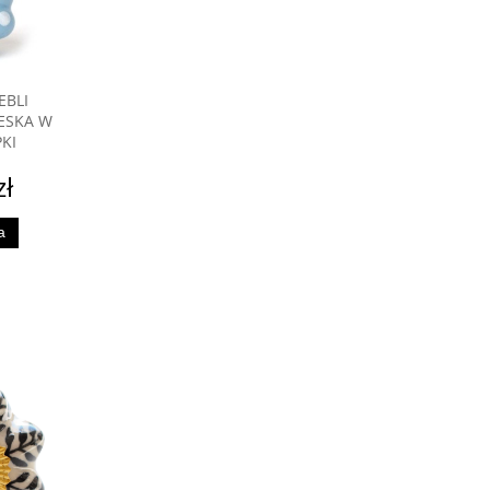
EBLI
ESKA W
KI
zł
a