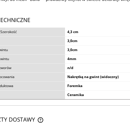
TECHNICZNE
 Szerokość
4,3 cm
3,0cm
wintu
3,0cm
gwintu
4mm
otworów
n/d
ocowania
Nakrętką na gwint (widoczny)
oduktowa
Foremka
Ceramika
ZTY DOSTAWY