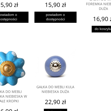
5,90 zł
15,90 zł
FOREMKA NIEB
DUŻA
owiadom o
powiadom o
16,90 
ostępności
dostępności
do koszyk
GAŁKA DO MEBLI KULA
KA DO MEBLI
NIEBIESKA DUŻA
KA NIEBIESKA W
22,90 zł
IAŁE KROPKI