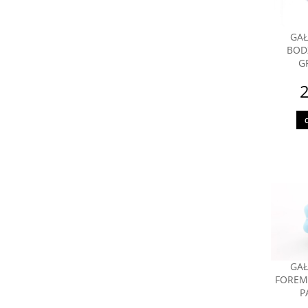
GAŁ
BODZ
G
2
GAŁ
FOREM
P