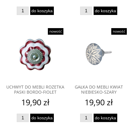
do koszyka
do koszyka
nowość
nowość
UCHWYT DO MEBLI ROZETKA
GAŁKA DO MEBLI KWIAT
PASKI BORDO-FIOLET
NIEBIESKO-SZARY
19,90 zł
19,90 zł
do koszyka
do koszyka