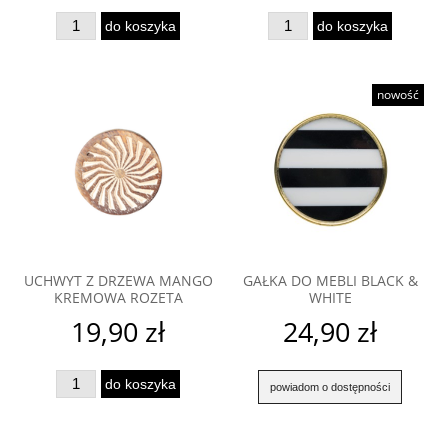
do koszyka
do koszyka
nowość
UCHWYT Z DRZEWA MANGO
GAŁKA DO MEBLI BLACK &
KREMOWA ROZETA
WHITE
19,90 zł
24,90 zł
do koszyka
powiadom o dostępności