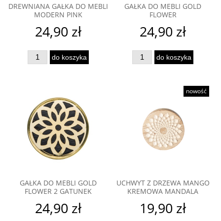
DREWNIANA GAŁKA DO MEBLI
GAŁKA DO MEBLI GOLD
MODERN PINK
FLOWER
24,90 zł
24,90 zł
do koszyka
do koszyka
nowość
GAŁKA DO MEBLI GOLD
UCHWYT Z DRZEWA MANGO
FLOWER 2 GATUNEK
KREMOWA MANDALA
24,90 zł
19,90 zł