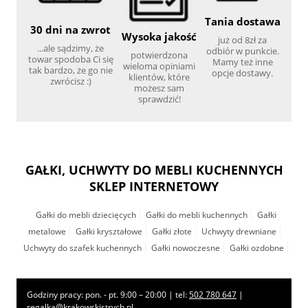
Tania dostawa
30 dni na zwrot
Wysoka jakość
już od 8zł za
...ale sądzimy, że
odbiór w punkcie.
potwierdzona
towar spodoba Ci się
Mamy też inne
wieloma opiniami
tak bardzo, że go nie
opcje dostawy.
klientów, które
zwrócisz :)
możesz sam
sprawdzić!
GAŁKI, UCHWYTY DO MEBLI KUCHENNYCH
SKLEP INTERNETOWY
Gałki do mebli dziecięcych
Gałki do mebli kuchennych
Gałki
metalowe
Gałki kryształowe
Gałki złote
Uchwyty drewniane
Uchwyty do szafek kuchennych
Gałki nowoczesne
Gałki ozdobne
Godziny pracy: pon. - pt. 9:00 – 20:00 | tel:
502 780 647
|
regalka@krakowskistrych.pl