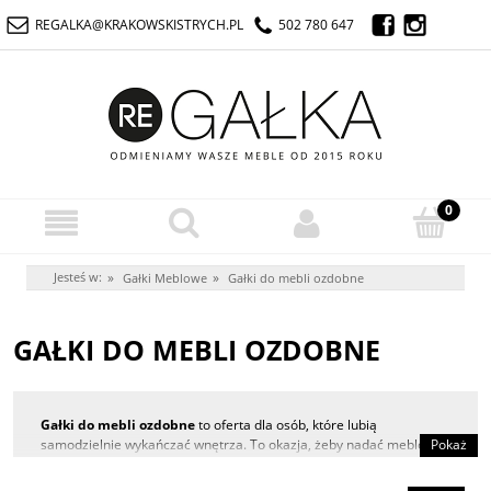
REGALKA@KRAKOWSKISTRYCH.PL
502 780 647
Jesteś w:
»
»
Gałki Meblowe
Gałki do mebli ozdobne
GAŁKI DO MEBLI OZDOBNE
Gałki do mebli ozdobne
to oferta dla osób, które lubią
samodzielnie wykańczać wnętrza. To okazja, żeby nadać meblom
Pokaż
oczekiwanego kształtu i wyrazić swoje preferencje. Jednocześnie
jest to element bardzo łatwy w montażu, modyfikacja szuflad i