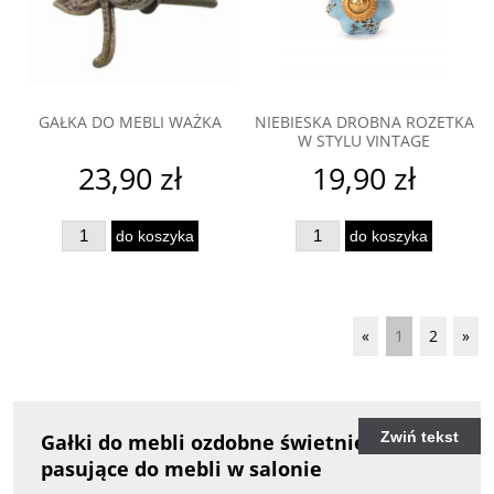
GAŁKA DO MEBLI WAŻKA
NIEBIESKA DROBNA ROZETKA
W STYLU VINTAGE
23,90 zł
19,90 zł
do koszyka
do koszyka
«
1
2
»
Zwiń tekst
Gałki do mebli ozdobne świetnie
pasujące do mebli w salonie