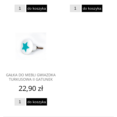
do koszyka
do koszyka
GAŁKA DO MEBLI GWIAZDKA
TURKUSOWA II GATUNEK
22,90 zł
do koszyka