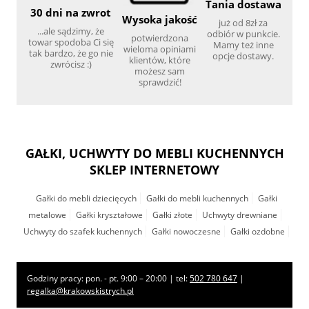
Tania dostawa
30 dni na zwrot
Wysoka jakość
już od 8zł za
...ale sądzimy, że
odbiór w punkcie.
potwierdzona
towar spodoba Ci się
Mamy też inne
wieloma opiniami
tak bardzo, że go nie
opcje dostawy.
klientów, które
zwrócisz :)
możesz sam
sprawdzić!
GAŁKI, UCHWYTY DO MEBLI KUCHENNYCH
SKLEP INTERNETOWY
Gałki do mebli dziecięcych
Gałki do mebli kuchennych
Gałki
metalowe
Gałki kryształowe
Gałki złote
Uchwyty drewniane
Uchwyty do szafek kuchennych
Gałki nowoczesne
Gałki ozdobne
Godziny pracy: pon. - pt. 9:00 – 20:00 | tel:
502 780 647
|
regalka@krakowskistrych.pl