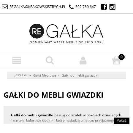
REGALKA@KRAKOWSKISTRYCH.PL
502 780 647
Jesteś w:
»
»
Gałki Meblowe
Gałki do mebli gwiazdki
GAŁKI DO MEBLI GWIAZDKI
Gałki do mebli gwiazdki
pasują do szafek w pokojach dziecięcych.
To małe, kolorowe dodatki, które nadadzą wnętrzu przyjaznego
Pokaż
charakteru.