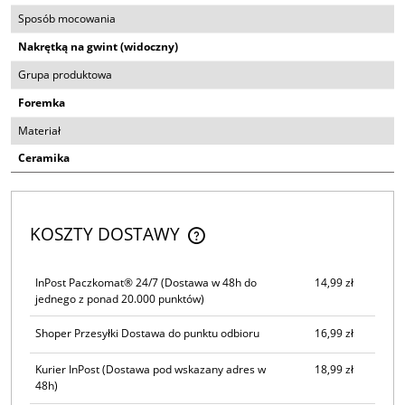
Sposób mocowania
Nakrętką na gwint (widoczny)
Grupa produktowa
Foremka
Materiał
Ceramika
KOSZTY DOSTAWY
CENA NIE ZAWIERA EWENTUALNYCH KOSZTÓW PŁATNOŚCI
InPost Paczkomat® 24/7
(Dostawa w 48h do
14,99 zł
jednego z ponad 20.000 punktów)
Shoper Przesyłki Dostawa do punktu odbioru
16,99 zł
Kurier InPost
(Dostawa pod wskazany adres w
18,99 zł
48h)