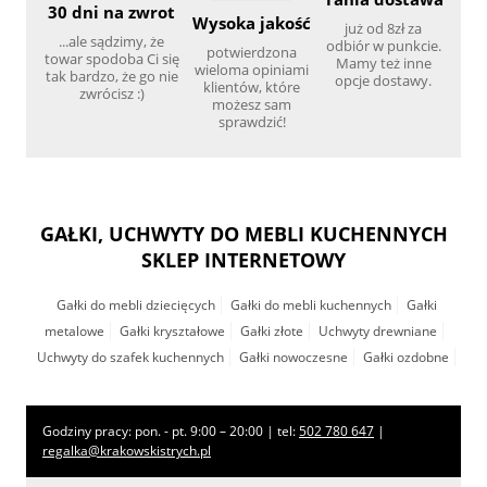
30 dni na zwrot
Wysoka jakość
już od 8zł za
...ale sądzimy, że
odbiór w punkcie.
potwierdzona
towar spodoba Ci się
Mamy też inne
wieloma opiniami
tak bardzo, że go nie
opcje dostawy.
klientów, które
zwrócisz :)
możesz sam
sprawdzić!
GAŁKI, UCHWYTY DO MEBLI KUCHENNYCH
SKLEP INTERNETOWY
Gałki do mebli dziecięcych
Gałki do mebli kuchennych
Gałki
metalowe
Gałki kryształowe
Gałki złote
Uchwyty drewniane
Uchwyty do szafek kuchennych
Gałki nowoczesne
Gałki ozdobne
Godziny pracy: pon. - pt. 9:00 – 20:00 | tel:
502 780 647
|
regalka@krakowskistrych.pl