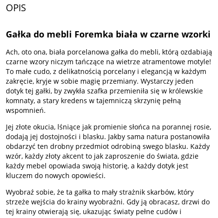
OPIS
Gałka do mebli Foremka biała w czarne wzorki
Ach, oto ona, biała porcelanowa gałka do mebli, którą ozdabiają
czarne wzory niczym tańczące na wietrze atramentowe motyle!
To małe cudo, z delikatnością porcelany i elegancją w każdym
zakręcie, kryje w sobie magię przemiany. Wystarczy jeden
dotyk tej gałki, by zwykła szafka przemieniła się w królewskie
komnaty, a stary kredens w tajemniczą skrzynię pełną
wspomnień.
Jej złote okucia, lśniące jak promienie słońca na porannej rosie,
dodają jej dostojności i blasku. Jakby sama natura postanowiła
obdarzyć ten drobny przedmiot odrobiną swego blasku. Każdy
wzór, każdy złoty akcent to jak zaproszenie do świata, gdzie
każdy mebel opowiada swoją historię, a każdy dotyk jest
kluczem do nowych opowieści.
Wyobraź sobie, że ta gałka to mały strażnik skarbów, który
strzeże wejścia do krainy wyobraźni. Gdy ją obracasz, drzwi do
tej krainy otwierają się, ukazując światy pełne cudów i