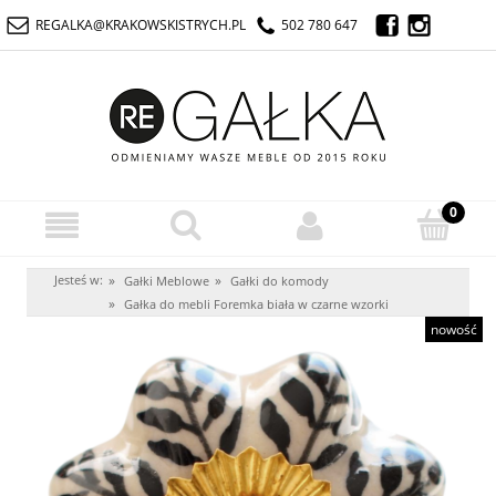
REGALKA@KRAKOWSKISTRYCH.PL
502 780 647
Jesteś w:
»
»
Gałki Meblowe
Gałki do komody
»
Gałka do mebli Foremka biała w czarne wzorki
nowość