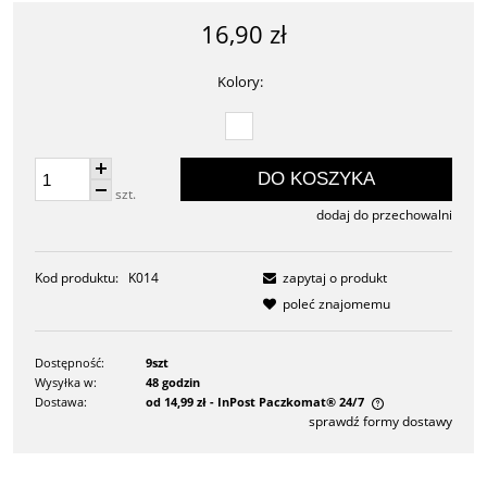
16,90 zł
Kolory:
DO KOSZYKA
szt.
dodaj do przechowalni
Kod produktu:
K014
zapytaj o produkt
poleć znajomemu
Dostępność:
9szt
Wysyłka w:
48 godzin
Dostawa:
od 14,99 zł
- InPost Paczkomat® 24/7
sprawdź formy dostawy
Cena nie zawiera ewentualnych kosztów płatności