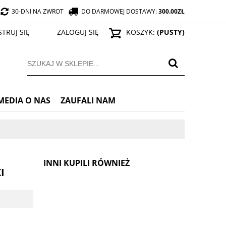
30-DNI NA ZWROT
DO DARMOWEJ DOSTAWY:
300.00
ZŁ
STRUJ SIĘ
ZALOGUJ SIĘ
KOSZYK:
(PUSTY)
MEDIA O NAS
ZAUFALI NAM
INNI KUPILI RÓWNIEŻ
I