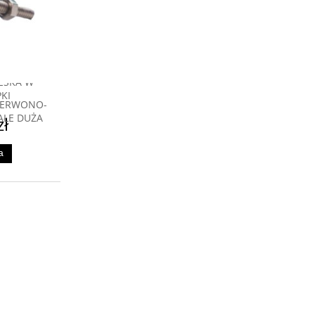
EBLI
ESKA W
KI
CZERWONO-
AŁE DUŻA
zł
a