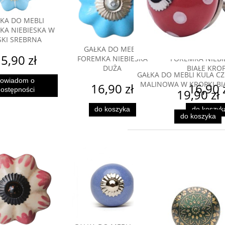
KA DO MEBLI
KA NIEBIESKA W
SKI SREBRNA
GAŁKA DO MEBLI
GAŁKA DO M
5,90 zł
FOREMKA NIEBIESKA
FOREMKA NIEBI
DUŻA
BIAŁE KROP
GAŁKA DO MEBLI KULA 
owiadom o
MALINOWA W KROPKI BI
16,90 zł
16,90 
ostępności
19,90 zł
do koszyka
do koszyk
do koszyka