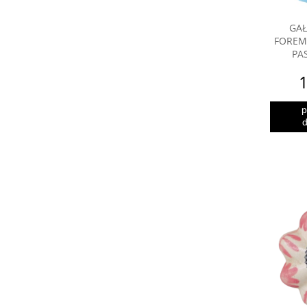
GAŁ
FOREM
PA
1
p
d