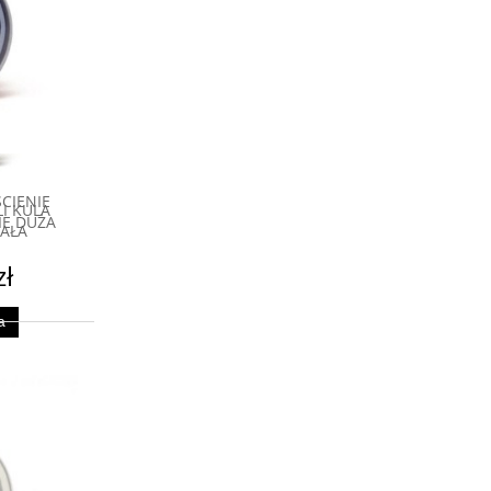
CIENIE
I KULA
IE DUŻA
MAŁA
zł
a