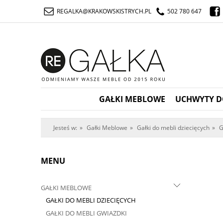
REGALKA@KRAKOWSKISTRYCH.PL
502 780 647
GAŁKI MEBLOWE
UCHWYTY D
Jesteś w:
»
Gałki Meblowe
»
Gałki do mebli dziecięcych
»
G
MENU
GAŁKI MEBLOWE
GAŁKI DO MEBLI DZIECIĘCYCH
GAŁKI DO MEBLI GWIAZDKI