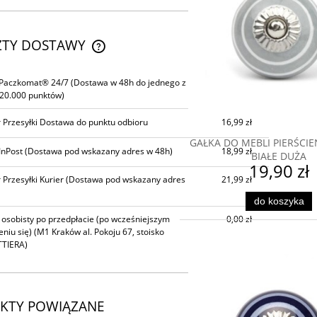
ZTY DOSTAWY
CENA NIE ZAWIERA EWENTUALNYCH
 Paczkomat® 24/7
(Dostawa w 48h do jednego z
14,99 zł
KOSZTÓW PŁATNOŚCI
20.000 punktów)
 Przesyłki Dostawa do punktu odbioru
16,99 zł
GAŁKA DO MEBLI PIERŚCIE
InPost
(Dostawa pod wskazany adres w 48h)
18,99 zł
BIAŁE DUŻA
19,90 zł
 Przesyłki Kurier
(Dostawa pod wskazany adres
21,99 zł
do koszyka
 osobisty po przedpłacie (po wcześniejszym
0,00 zł
niu się)
(M1 Kraków al. Pokoju 67, stoisko
TIERA)
KTY POWIĄZANE