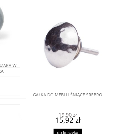
ę
, białe
ajlepsza
 w
SZARA W
ŻA
GAŁKA DO MEBLI LŚNIĄCE SREBRO
KA KULA Z
GAŁKA
IEM
19,90 zł
15,92 zł
do koszyka