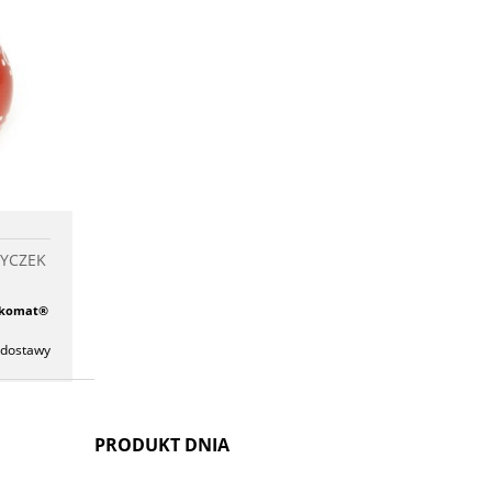
KA
chowalni
YCZEK
czkomat®
 dostawy
PRODUKT DNIA
y. Im