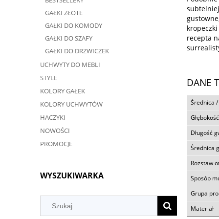
BESTSELLERY
subtelniej
GAŁKI ZŁOTE
gustowne,
GAŁKI DO KOMODY
kropeczki
recepta n
GAŁKI DO SZAFY
surrealis
GAŁKI DO DRZWICZEK
UCHWYTY DO MEBLI
STYLE
DANE 
KOLORY GAŁEK
Średnica /
KOLORY UCHWYTÓW
HACZYKI
Głębokość
NOWOŚCI
Długość g
PROMOCJE
Średnica 
Rozstaw 
WYSZUKIWARKA
Sposób m
Grupa pr
Materiał