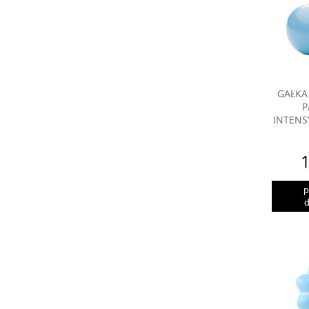
GAŁKA
P
INTENS
1
p
d