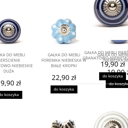
GAŁKA DO MEBLI PIERŚ
KA DO MEBLI
GAŁKA DO MEBLI
GAŁKA DO MEBL
GRANATOWO-NIEBIESK
IERŚCIENIE
FOREMKA NIEBIESKA W
NIEBIESKA 
19,90 zł
OWO-NIEBIESKIE
BIAŁE KROPKI
19,90 
DUŻA
22,90 zł
do koszyka
9,90 zł
do koszyk
do koszyka
do koszyka