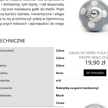
 i delikatniej, tym lepiej. I tak wspaniałą ozdobą mebli mogą stać si
 ręcznie malowane gałki do mebli. Piękne niebieskie gałki w słodkie
 są bardzo stylowe, romantyczne i eleganckie. Gałki z tej grupy to n
a to, by przeistoczyć pokój w tajemniczą krainę czy fascynujący las
tycznych kolorach i wprowadzić do niego magiczny nastrój.
TECHNICZNE
 Szerokość
3,0cm
GAŁKA DO MEBLI KULA 
KROPKI BIAŁE DU
3,0cm
19,90 zł
wintu
4,0cm
do koszyka
gwintu
4mm
GAŁKA DO MEBLI NIEBIES
otworów
n/d
PERŁOWYM POŁYSK
ocowania
Nakrętką na gwint (widoczny)
21,90 zł
oduktowa
Muchomór
Ceramika
do koszyka