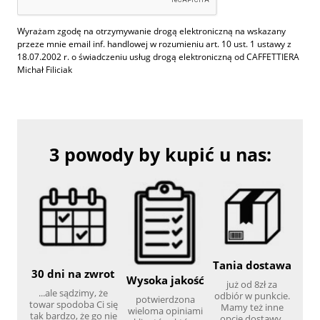
Wyrażam zgodę na otrzymywanie drogą elektroniczną na wskazany
przeze mnie email inf. handlowej w rozumieniu art. 10 ust. 1 ustawy z
18.07.2002 r. o świadczeniu usług drogą elektroniczną od CAFFETTIERA
Michał Filiciak
3 powody by kupić u nas:
Tania dostawa
30 dni na zwrot
Wysoka jakość
już od 8zł za
...ale sądzimy, że
odbiór w punkcie.
potwierdzona
towar spodoba Ci się
Mamy też inne
wieloma opiniami
tak bardzo, że go nie
opcje dostawy.