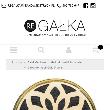
REGALKA@KRAKOWSKISTRYCH.PL
502 780 647
Jesteś w:
»
»
Gałki Meblowe
Gałki do mebli indyjskie
»
Gałka do mebli Gold Flower