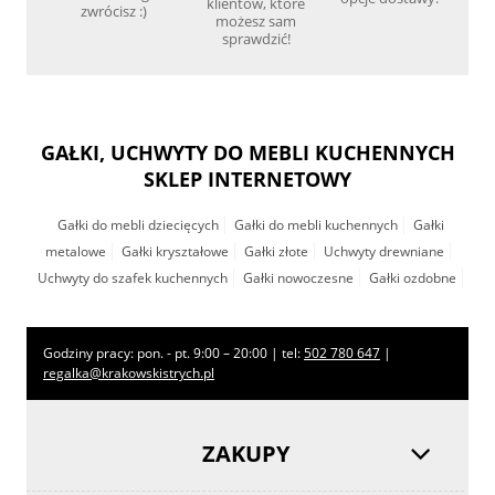
klientów, które
zwrócisz :)
możesz sam
sprawdzić!
GAŁKI, UCHWYTY DO MEBLI KUCHENNYCH
SKLEP INTERNETOWY
Gałki do mebli dziecięcych
Gałki do mebli kuchennych
Gałki
metalowe
Gałki kryształowe
Gałki złote
Uchwyty drewniane
Uchwyty do szafek kuchennych
Gałki nowoczesne
Gałki ozdobne
Godziny pracy: pon. - pt. 9:00 – 20:00 | tel:
502 780 647
|
regalka@krakowskistrych.pl
ZAKUPY