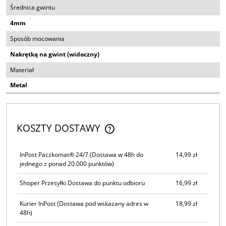
Średnica gwintu
4mm
Sposób mocowania
Nakrętką na gwint (widoczny)
Materiał
Metal
KOSZTY DOSTAWY
CENA NIE ZAWIERA EWENTUALNYCH KOSZTÓW PŁATNOŚCI
InPost Paczkomat® 24/7
(Dostawa w 48h do
14,99 zł
jednego z ponad 20.000 punktów)
Shoper Przesyłki Dostawa do punktu odbioru
16,99 zł
Kurier InPost
(Dostawa pod wskazany adres w
18,99 zł
48h)