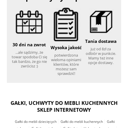
Tania dostawa
30 dni na zwrot
Wysoka jakość
już od 8zł za
...ale sądzimy, że
odbiór w punkcie.
potwierdzona
towar spodoba Ci się
Mamy też inne
wieloma opiniami
tak bardzo, że go nie
opcje dostawy.
klientów, które
zwrócisz :)
możesz sam
sprawdzić!
GAŁKI, UCHWYTY DO MEBLI KUCHENNYCH
SKLEP INTERNETOWY
Gałki do mebli dziecięcych
Gałki do mebli kuchennych
Gałki