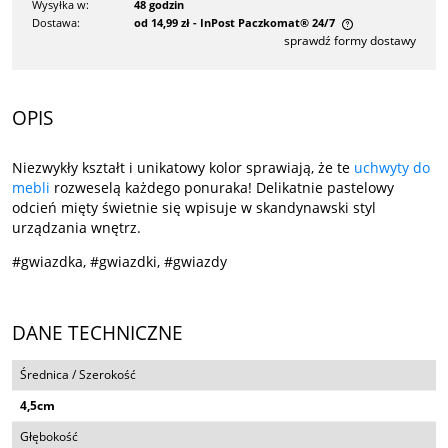
Wysyłka w:
48 godzin
Dostawa:
od 14,99 zł
- InPost Paczkomat® 24/7
sprawdź formy dostawy
Cena nie zawiera ewentualnych kosztów płatności
OPIS
Niezwykły kształt i unikatowy kolor sprawiają, że te
uchwyty do
mebli
rozweselą każdego ponuraka! Delikatnie pastelowy
odcień mięty świetnie się wpisuje w skandynawski styl
urządzania wnętrz.
#gwiazdka, #gwiazdki, #gwiazdy
DANE TECHNICZNE
Średnica / Szerokość
4,5cm
Głębokość