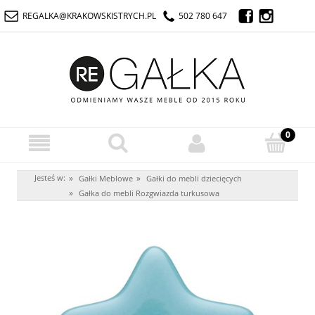
REGALKA@KRAKOWSKISTRYCH.PL
502 780 647
Jesteś w:
»
»
Gałki Meblowe
Gałki do mebli dziecięcych
»
Gałka do mebli Rozgwiazda turkusowa