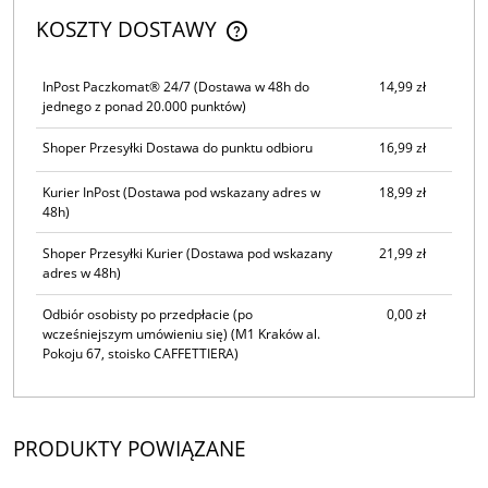
KOSZTY DOSTAWY
CENA NIE ZAWIERA EWENTUALNYCH KOSZTÓW PŁATNOŚCI
InPost Paczkomat® 24/7
(Dostawa w 48h do
14,99 zł
jednego z ponad 20.000 punktów)
Shoper Przesyłki Dostawa do punktu odbioru
16,99 zł
Kurier InPost
(Dostawa pod wskazany adres w
18,99 zł
48h)
Shoper Przesyłki Kurier
(Dostawa pod wskazany
21,99 zł
adres w 48h)
Odbiór osobisty po przedpłacie (po
0,00 zł
wcześniejszym umówieniu się)
(M1 Kraków al.
Pokoju 67, stoisko CAFFETTIERA)
PRODUKTY POWIĄZANE