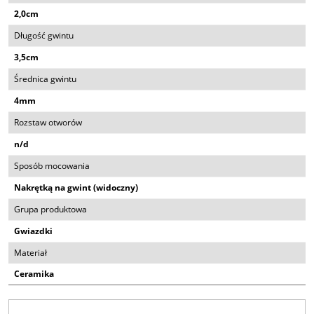
2,0cm
Długość gwintu
3,5cm
Średnica gwintu
4mm
Rozstaw otworów
n/d
Sposób mocowania
Nakrętką na gwint (widoczny)
Grupa produktowa
Gwiazdki
Materiał
Ceramika