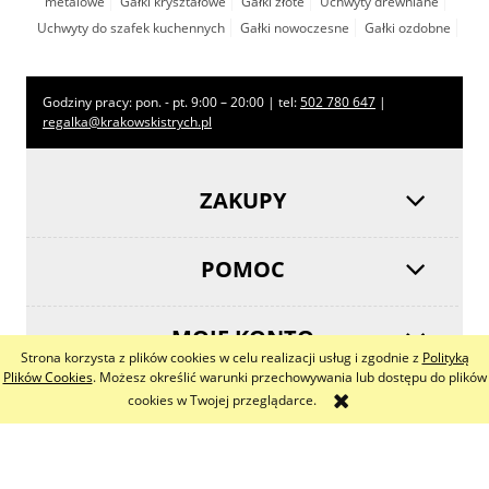
metalowe
Gałki kryształowe
Gałki złote
Uchwyty drewniane
Uchwyty do szafek kuchennych
Gałki nowoczesne
Gałki ozdobne
Godziny pracy: pon. - pt. 9:00 – 20:00 | tel:
502 780 647
|
regalka@krakowskistrych.pl
ZAKUPY
POMOC
MOJE KONTO
Strona korzysta z plików cookies w celu realizacji usług i zgodnie z
Polityką
Plików Cookies
. Możesz określić warunki przechowywania lub dostępu do plików
cookies w Twojej przeglądarce.
INFORMACJE