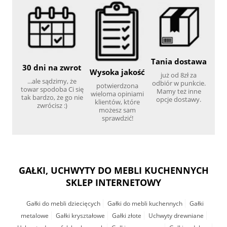
Tania dostawa
30 dni na zwrot
Wysoka jakość
już od 8zł za
...ale sądzimy, że
odbiór w punkcie.
potwierdzona
towar spodoba Ci się
Mamy też inne
wieloma opiniami
tak bardzo, że go nie
opcje dostawy.
klientów, które
zwrócisz :)
możesz sam
sprawdzić!
GAŁKI, UCHWYTY DO MEBLI KUCHENNYCH
SKLEP INTERNETOWY
Gałki do mebli dziecięcych
Gałki do mebli kuchennych
Gałki
metalowe
Gałki kryształowe
Gałki złote
Uchwyty drewniane