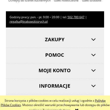
Uchwyty do szafek kuchennych
Gałki nowoczesne
Gałki ozdobne
Godziny pracy: pon. - pt. 9:00 – 20:00 | tel:
502 780 647
|
regalka@krakowskistrych.pl
ZAKUPY
POMOC
MOJE KONTO
INFORMACJE
Strona korzysta z plików cookies w celu realizacji usług i zgodnie z
Polityką
pokaż pełną wersję strony
Plików Cookies
. Możesz określić warunki przechowywania lub dostępu do plików