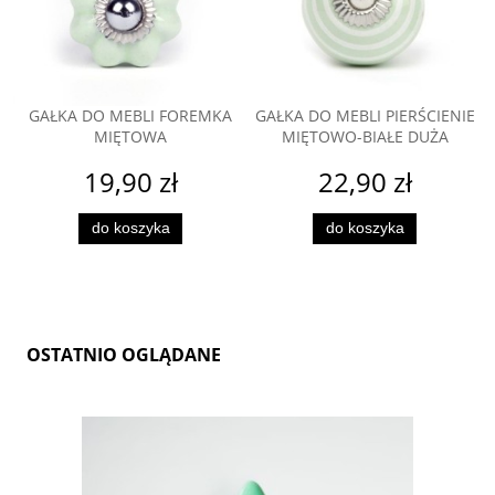
GAŁKA DO MEBLI FOREMKA
GAŁKA DO MEBLI PIERŚCIENIE
MIĘTOWA
MIĘTOWO-BIAŁE DUŻA
19,90 zł
22,90 zł
do koszyka
do koszyka
OSTATNIO OGLĄDANE