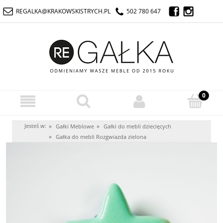
REGALKA@KRAKOWSKISTRYCH.PL
502 780 647
Jesteś w:
»
»
Gałki Meblowe
Gałki do mebli dziecięcych
»
Gałka do mebli Rozgwiazda zielona