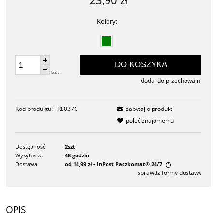
23,90 zł
Kolory:
DO KOSZYKA
szt.
dodaj do przechowalni
Kod produktu:
RE037C
zapytaj o produkt
poleć znajomemu
Dostępność:
2szt
Wysyłka w:
48 godzin
Dostawa:
od 14,99 zł
- InPost Paczkomat® 24/7
sprawdź formy dostawy
Cena nie zawiera ewentualnych kosztów płatności
OPIS