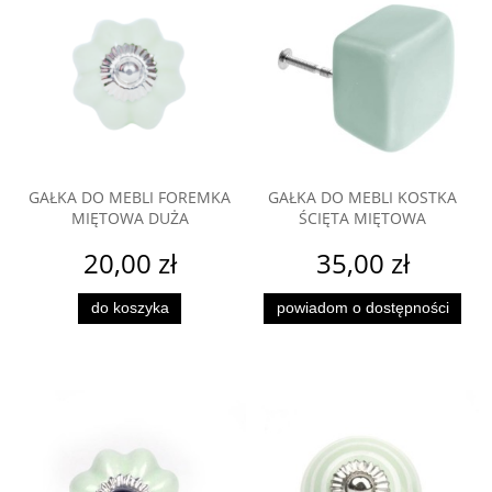
GAŁKA DO MEBLI FOREMKA
GAŁKA DO MEBLI KOSTKA
MIĘTOWA DUŻA
ŚCIĘTA MIĘTOWA
20,00 zł
35,00 zł
do koszyka
powiadom o dostępności