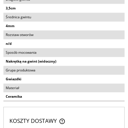
3,5cm
Średnica gwintu
4mm
Rozstaw otworów
n/d
Sposób mocowania
Nakrętką na gwint (widoczny)
Grupa produktowa
Gwiazdki
Materiał
Ceramika
KOSZTY DOSTAWY
CENA NIE ZAWIERA EWENTUALNYCH KOSZTÓW PŁATNOŚCI