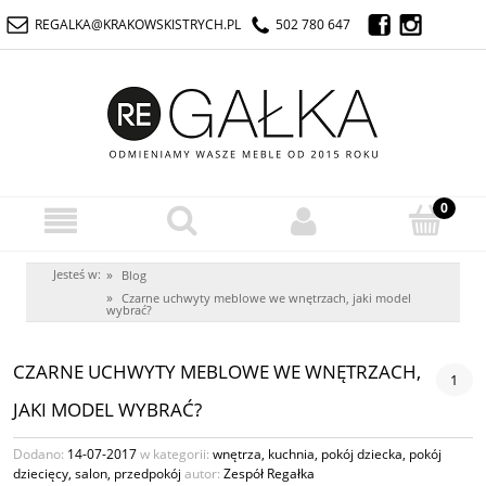
REGALKA@KRAKOWSKISTRYCH.PL
502 780 647
Jesteś w:
»
Blog
»
Czarne uchwyty meblowe we wnętrzach, jaki model
wybrać?
CZARNE UCHWYTY MEBLOWE WE WNĘTRZACH,
1
JAKI MODEL WYBRAĆ?
Dodano:
14-07-2017
w kategorii:
wnętrza
,
kuchnia
,
pokój dziecka
,
pokój
dziecięcy
,
salon
,
przedpokój
autor:
Zespół Regałka