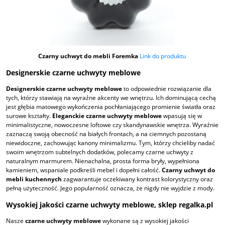
Czarny uchwyt do mebli Foremka
Link do produktu
Designerskie czarne uchwyty meblowe
Designerskie czarne uchwyty meblowe
to odpowiednie rozwiązanie dla
tych, którzy stawiają na wyraźne akcenty we wnętrzu. Ich dominującą cechą
jest głębia matowego wykończenia pochłaniającego promienie światła oraz
surowe kształty.
Eleganckie czarne uchwyty meblowe
wpasują się w
minimalistyczne, nowoczesne loftowe czy skandynawskie wnętrza. Wyraźnie
zaznaczą swoją obecność na białych frontach, a na ciemnych pozostaną
niewidoczne, zachowując kanony minimalizmu. Tym, którzy chcieliby nadać
swoim wnętrzom subtelnych dodatków, polecamy czarne uchwyty z
naturalnym marmurem. Nienachalna, prosta forma bryły, wypełniona
kamieniem, wspaniale podkreśli mebel i dopełni całość.
Czarny uchwyt do
mebli kuchennych
zagwarantuje oczekiwany kontrast kolorystyczny oraz
pełną użyteczność. Jego popularność oznacza, że nigdy nie wyjdzie z mody.
Wysokiej jakości czarne uchwyty meblowe, sklep regalka.pl
Nasze
czarne uchwyty meblowe
wykonane są z wysokiej jakości