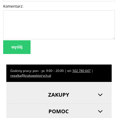
Komentarz:
wyślij
Godziny pracy: pon. - pt. 9:00 – 20:00 | tel:
502 780 647
|
regalka@krakowskistrych.pl
ZAKUPY
POMOC