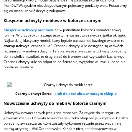
dezorientacji – który model będzie idealnie pasował akurat do moich
frontów? Wszystkim niezdecydowanym polecamy poniższy wpis. Postaramy
się co nieco ułatwić decyzję zakupową.
Klasyczne uchwyty meblowe w kolorze czarnym
Klasyczne uchwyty meblowe
są w jednolitym kolorze i ponadczasowej
formie. W przypadku naszego asortymentu jest to zazwyczaj gałka okrągła.
Najbardziej klasyczny model, który będzie pasował do każdego wnętrze to
czarny uchwyt
"czarna Kula". Czarne uchwyty kule dostępne są w dwóch
rozmiarach – małym i dużym. Ten pierwsze małe czarne uchwyty polecamy
do niewielkich szuflad, te drugie zaś do frontów szaf czy szafek kuchennych.
Czarne uchwyty kule są odporne na ścieranie, wygodne w użyciu i banalnie
proste w montażu.
Czarny uchwyt Serce -
Link do produktu w naszym sklepie
Nowoczesne uchwyty do mebli w kolorze czarnym
Uchwytów nowoczesnych jest u nas mnóstwo! Zajrzyjcie do kategorii w
głównym menu – Uchwyty Nowoczesne – żeby obejrzeć je wszystkie. Bardzo
polecamy zwłaszcza te, które zostały wykonane ręcznie przez wspaniałą
polską artystkę – Viol Orzechowską. Każda z nich jest dopracowana w