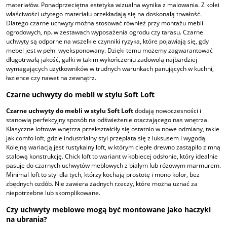
materiałów. Ponadprzeciętna estetyka wizualna wynika z malowania. Z kolei
właściwości użytego materiału przekładają się na doskonałą trwałość.
Dlatego czarne uchwyty można stosować również przy montażu mebli
ogrodowych, np. w zestawach wyposażenia ogrodu czy tarasu. Czarne
uchwyty są odporne na wszelkie czynniki ryzyka, które pojawiają się, gdy
mebel jest w pełni wyeksponowany. Dzięki temu możemy zagwarantować
długotrwałą jakość, gałki w takim wykończeniu zadowolą najbardziej
wymagających użytkowników w trudnych warunkach panujących w kuchni,
łazience czy nawet na zewnątrz.
Czarne uchwyty do mebli w stylu Soft Loft
Czarne uchwyty do mebli w stylu Soft Loft
dodają nowoczesności i
stanowią perfekcyjny sposób na odświeżenie otaczającego nas wnętrza.
Klasyczne loftowe wnętrza przekształciły się ostatnio w nowe odmiany, takie
jak comfo loft, gdzie industrialny styl przeplata się z luksusem i wygodą.
Kolejną wariacją jest rustykalny loft, w którym ciepłe drewno zastąpiło zimną
stalową konstrukcję. Chick loft to wariant w kobiecej odsłonie, który idealnie
pasuje do czarnych uchwytów meblowych z białym lub różowym marmurem.
Minimal loft to styl dla tych, którzy kochają prostotę i mono kolor, bez
zbędnych ozdób. Nie zawiera żadnych rzeczy, które można uznać za
niepotrzebne lub skomplikowane.
Czy uchwyty meblowe mogą być montowane jako haczyki
na ubrania?