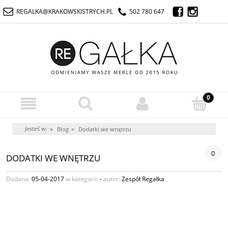
REGALKA@KRAKOWSKISTRYCH.PL
502 780 647
Jesteś w:
»
»
Blog
Dodatki we wnętrzu
0
DODATKI WE WNĘTRZU
Dodano:
05-04-2017
w kategorii:
-
autor:
Zespół Regałka