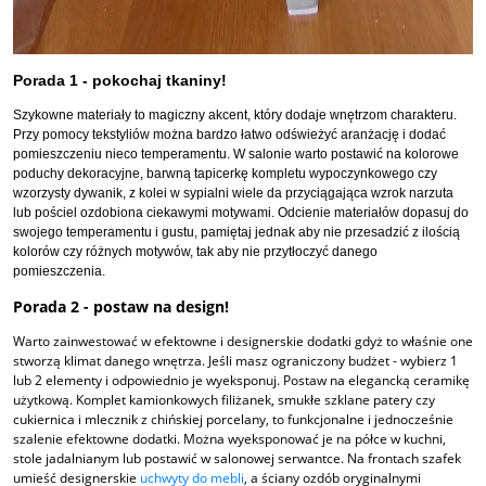
Porada 1 - pokochaj tkaniny!
Szykowne materiały to magiczny akcent, który dodaje wnętrzom charakteru.
Przy pomocy tekstyliów można bardzo łatwo odświeżyć aranżację i dodać
pomieszczeniu nieco temperamentu. W salonie warto postawić na kolorowe
poduchy dekoracyjne, barwną tapicerkę kompletu wypoczynkowego czy
wzorzysty dywanik, z kolei w sypialni wiele da przyciągająca wzrok narzuta
lub pościel ozdobiona ciekawymi motywami. Odcienie materiałów dopasuj do
swojego temperamentu i gustu, pamiętaj jednak aby nie przesadzić z ilością
kolorów czy różnych motywów, tak aby nie przytłoczyć danego
pomieszczenia.
Porada 2 - postaw na design!
Warto zainwestować w efektowne i designerskie dodatki gdyż to właśnie one
stworzą klimat danego wnętrza. Jeśli masz ograniczony budżet - wybierz 1
lub 2 elementy i odpowiednio je wyeksponuj. Postaw na elegancką ceramikę
użytkową. Komplet kamionkowych filiżanek, smukłe szklane patery czy
cukiernica i mlecznik z chińskiej porcelany, to funkcjonalne i jednocześnie
szalenie efektowne dodatki. Można wyeksponować je na półce w kuchni,
stole jadalnianym lub postawić w salonowej serwantce. Na frontach szafek
umieść designerskie
uchwyty do mebli
, a ściany ozdób oryginalnymi