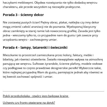
haczykami meblowymi. Obydwa rozwiązania nie tylko dodadzą wnętrzu
charakteru, ale przede wszystkim są niezwykle praktyczne.
Porada 3 - ścienny dekor
Nie zostawiaj pustych ścian! Piękny obraz, plakat, naklejka czy inny dekor
mogą zmienić całość aranżacji nie do poznania. Wyeksponuj klasyczny
obraz zamknięty w starej ramie lub nowoczesną grafikę. Zasada jest tylko
jedna - wieszamy tylko to, co przypadnie nam do gustu i jak zawsze przy
urządzaniu wnętrz - zachowujemy umiar.
Porada 4 - lampy, latarenki i świeczniki
Mieszkanie to przestrzeń zamieszkana przez kolory, faktury, meble i
bibeloty, jak również oświetlenie. Światło niewątpliwie wpływa na atmosferę
panującą we wnętrzu. Sufitowe żyrandole, ścienne plafony, modele stołowe
czy podłogowe to często prawdziwe designerskie perełki! Wybierzcie takie,
które najlepiej przypadną Wam do gustu, pamiętajcie jednak aby również w
tej kwestii zachować spójność i umiar.
Pokój przedszkolaka - stwórz jego bajkową krainę
Uchwyty czy fronty otwierane na dotyk?