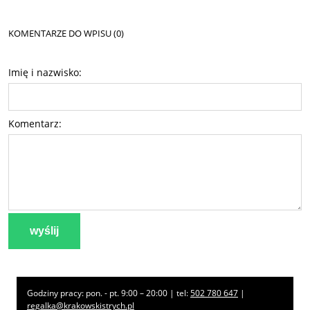
KOMENTARZE DO WPISU (0)
Imię i nazwisko:
Komentarz:
wyślij
Godziny pracy: pon. - pt. 9:00 – 20:00 | tel:
502 780 647
|
regalka@krakowskistrych.pl